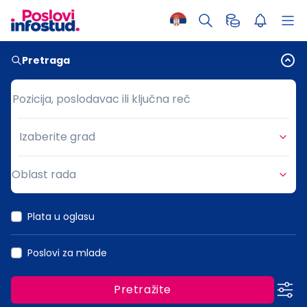
Pretraga
Pozicija, poslodavac ili ključna reč
Pozicija, poslodavac ili ključna reč
Izaberite grad
Grad
Oblast rada
Oblast rada
Plata u oglasu
Poslovi za mlade
Pretražite