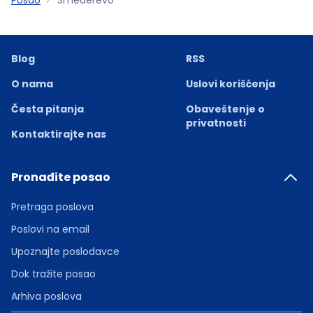
Blog
RSS
O nama
Uslovi korišćenja
Česta pitanja
Obaveštenje o
privatnosti
Kontaktirajte nas
Pronađite posao
Pretraga poslova
Poslovi na email
Upoznajte poslodavce
Dok tražite posao
Arhiva poslova