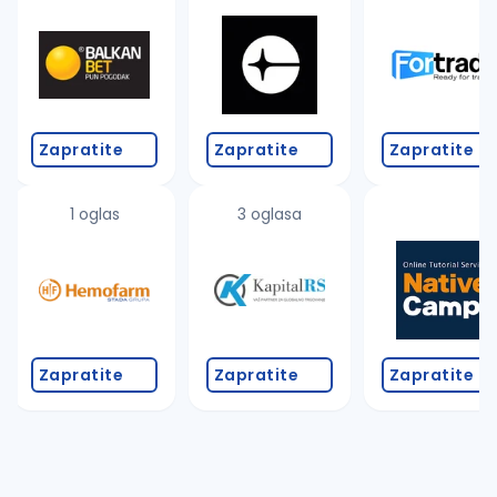
Takođe možete da:
proverite pravopisne greške (koristite č, ć, š, đ, ž,
povećajte radijus za odabrani grad
promenite odabrane filtere pretrage
Zapratite
Zapratite
Zapratite
1 oglas
3 oglasa
Zapratite
Zapratite
Zapratite