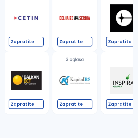
Takođe možete da:
proverite pravopisne greške (koristite č, ć, š, đ, ž,
povećajte radijus za odabrani grad
promenite odabrane filtere pretrage
Zapratite
Zapratite
Zapratite
3 oglasa
Zapratite
Zapratite
Zapratite