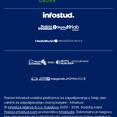
Poslovi Infostud vodeća platforma za zapošljavanje u Srbiji, deo
centra za zapošljavanje i razvoj karijere - Infostud.
©
Infostud rešenja d.o.o. Subotica
, 2000 -
2026
. Sadržaj sajta
Poslovi.infostud.com
je vlasništvo
Infostuda
. Zabranjeno je njegovo
preuzimanje bez dozvole
Infostuda
, zarad komercijalne upotrebe ili