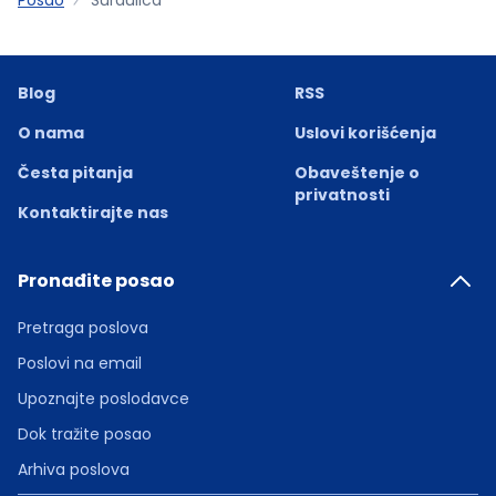
Blog
RSS
O nama
Uslovi korišćenja
Česta pitanja
Obaveštenje o
privatnosti
Kontaktirajte nas
Pronađite posao
Pretraga poslova
Poslovi na email
Upoznajte poslodavce
Dok tražite posao
Arhiva poslova