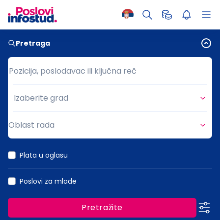
Pretraga
Pozicija, poslodavac ili ključna reč
Pozicija, poslodavac ili ključna reč
Izaberite grad
Grad
Oblast rada
Oblast rada
Plata u oglasu
Poslovi za mlade
Pretražite