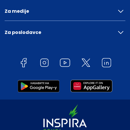
Za medije
Za poslodavce