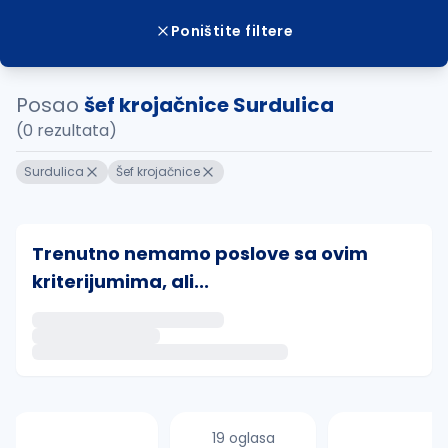
Poništite filtere
Posao
šef krojačnice Surdulica
(0 rezultata)
Surdulica
Šef krojačnice
Trenutno nemamo poslove sa ovim
kriterijumima, ali...
Ako sačuvate ovu pretragu, obavestićemo vas putem 
uvajte pretragu
19 oglasa