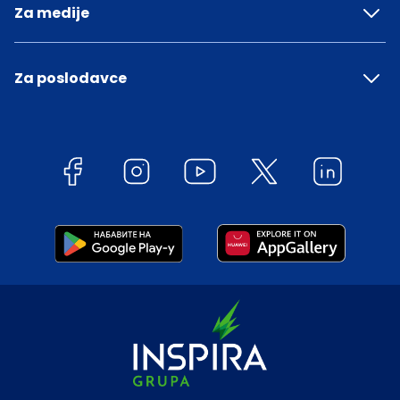
Za medije
Za poslodavce