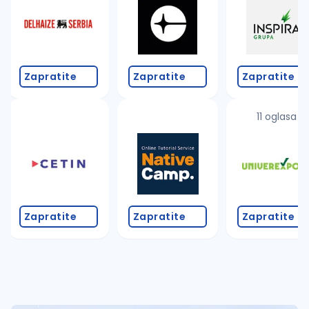
Takođe možete da:
proverite pravopisne greške (koristite č, ć, š, đ, ž,
povećajte radijus za odabrani grad
promenite odabrane filtere pretrage
Zapratite
Zapratite
Zapratite
11 oglasa
Zapratite
Zapratite
Zapratite