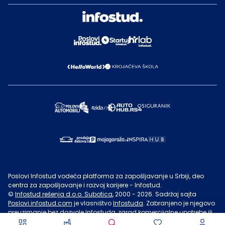
Poslovi Infostud vodeća platforma za zapošljavanje u Srbiji, deo
centra za zapošljavanje i razvoj karijere - Infostud.
©
Infostud rešenja d.o.o. Subotica
, 2000 -
2026
. Sadržaj sajta
Poslovi.infostud.com
je vlasništvo
Infostuda
. Zabranjeno je njegovo
preuzimanje bez dozvole
Infostuda
, zarad komercijalne upotrebe ili
u druge svrhe, osim za lične potrebe posetilaca sajta.
Uslovi