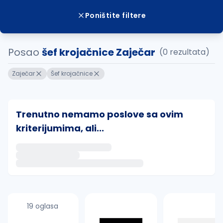
Poništite filtere
Posao
šef krojačnice Zaječar
(0 rezultata)
Zaječar
Šef krojačnice
Trenutno nemamo poslove sa ovim
kriterijumima, ali...
Ako sačuvate ovu pretragu, obavestićemo vas putem 
uvajte pretragu
19 oglasa