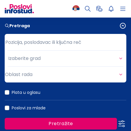
Pretraga
Pozicija, poslodavac ili ključna reč
Pozicija, poslodavac ili ključna reč
Izaberite grad
Grad
Oblast rada
Oblast rada
Plata u oglasu
Poslovi za mlade
Pretražite