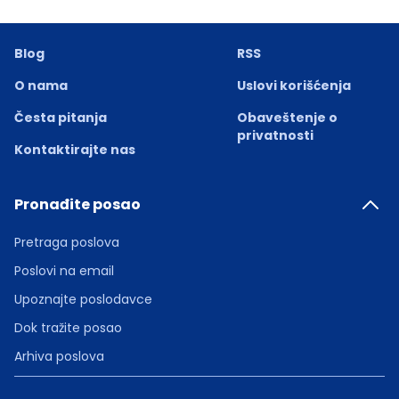
Blog
RSS
O nama
Uslovi korišćenja
Česta pitanja
Obaveštenje o
privatnosti
Kontaktirajte nas
Pronađite posao
Pretraga poslova
Poslovi na email
Upoznajte poslodavce
Dok tražite posao
Arhiva poslova