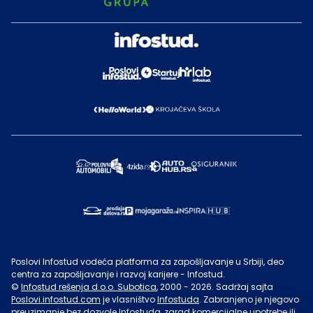
Poslovi Infostud vodeća platforma za zapošljavanje u Srbiji, deo
centra za zapošljavanje i razvoj karijere - Infostud.
©
Infostud rešenja d.o.o. Subotica
, 2000 -
2026
. Sadržaj sajta
Poslovi.infostud.com
je vlasništvo
Infostuda
. Zabranjeno je njegovo
preuzimanje bez dozvole
Infostuda
, zarad komercijalne upotrebe ili