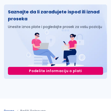
Saznajte da li zarađujete ispod ili iznad
proseka
Unesite iznos plate i pogledajte prosek za vašu poziciju
Podelite informaciju o plati
Posao
Bački Petrovac