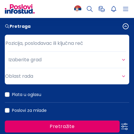
Pretraga
Pozicija, poslodavac ili ključna reč
Pozicija, poslodavac ili ključna reč
Izaberite grad
Grad
Oblast rada
Oblast rada
Plata u oglasu
Poslovi za mlade
Pretražite