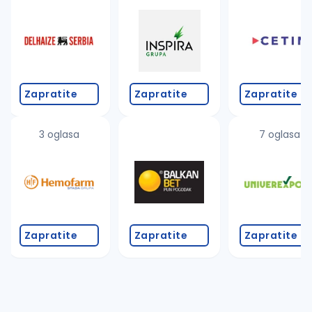
Takođe možete da:
proverite pravopisne greške (koristite č, ć, š, đ, ž,
povećajte radijus za odabrani grad
promenite odabrane filtere pretrage
Zapratite
Zapratite
Zapratite
3 oglasa
7 oglasa
Zapratite
Zapratite
Zapratite