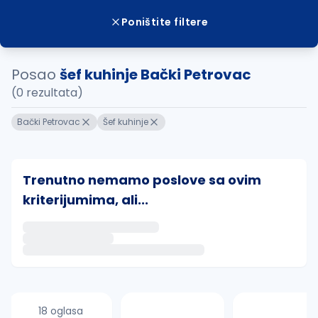
Poništite filtere
Posao
šef kuhinje Bački Petrovac
(0 rezultata)
Bački Petrovac
Šef kuhinje
Trenutno nemamo poslove sa ovim
kriterijumima, ali...
Ako sačuvate ovu pretragu, obavestićemo vas putem 
uvajte pretragu
18 oglasa