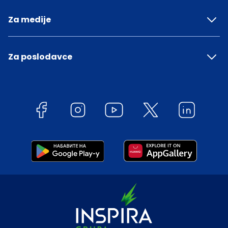
Za medije
Za poslodavce