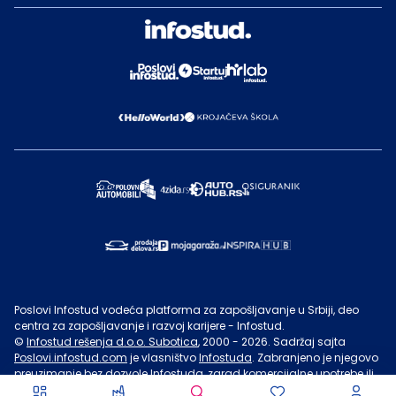
Poslovi Infostud vodeća platforma za zapošljavanje u Srbiji, deo
centra za zapošljavanje i razvoj karijere - Infostud.
©
Infostud rešenja d.o.o. Subotica
, 2000 -
2026
. Sadržaj sajta
Poslovi.infostud.com
je vlasništvo
Infostuda
. Zabranjeno je njegovo
preuzimanje bez dozvole
Infostuda
, zarad komercijalne upotrebe ili
u druge svrhe, osim za lične potrebe posetilaca sajta.
Uslovi