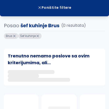
Poništite filtere
Posao
šef kuhinje Brus
(0 rezultata)
Brus
Šef kuhinje
Trenutno nemamo poslove sa ovim
kriterijumima, ali...
Ako sačuvate ovu pretragu, obavestićemo vas putem 
uvajte pretragu