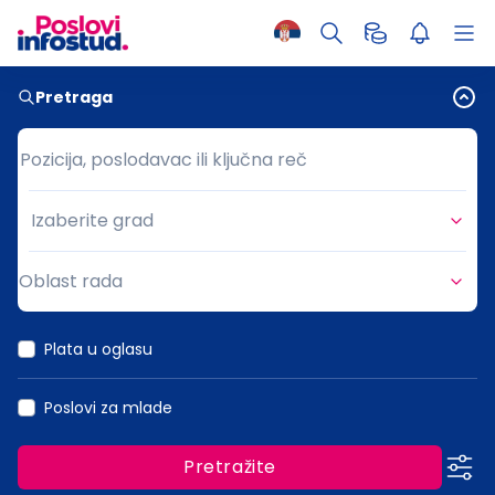
Pretraga
Pozicija, poslodavac ili ključna reč
Pozicija, poslodavac ili ključna reč
Izaberite grad
Grad
Oblast rada
Oblast rada
Plata u oglasu
Poslovi za mlade
Pretražite