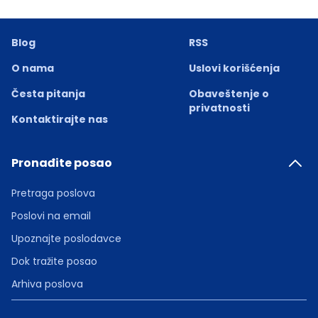
Blog
RSS
O nama
Uslovi korišćenja
Česta pitanja
Obaveštenje o
privatnosti
Kontaktirajte nas
Pronađite posao
Pretraga poslova
Poslovi na email
Upoznajte poslodavce
Dok tražite posao
Arhiva poslova