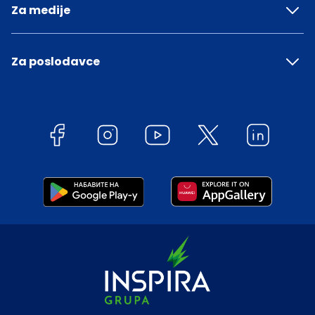
Za medije
Za poslodavce