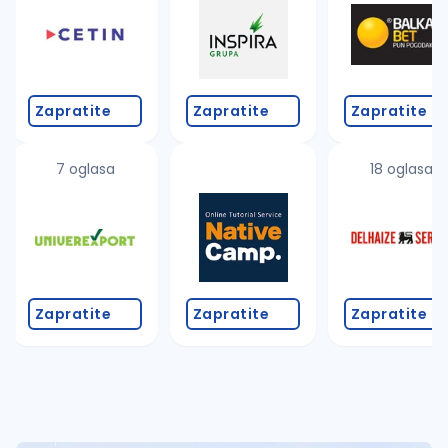
Takođe možete da:
proverite pravopisne greške (koristite č, ć, š, đ, ž,
povećajte radijus za odabrani grad
promenite odabrane filtere pretrage
Zapratite
Zapratite
Zapratite
7 oglasa
18 oglasa
Zapratite
Zapratite
Zapratite