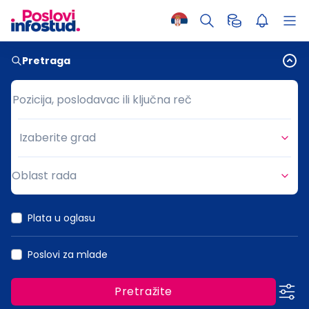
Pretraga
Pozicija, poslodavac ili ključna reč
Pozicija, poslodavac ili ključna reč
Izaberite grad
Grad
Oblast rada
Oblast rada
Plata u oglasu
Poslovi za mlade
Pretražite