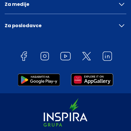
Za medije
Za poslodavce