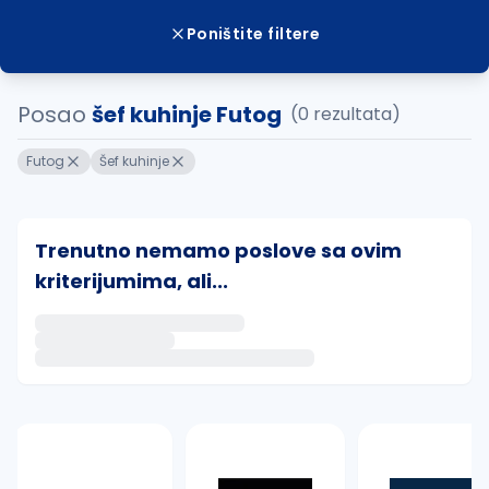
Poništite filtere
Posao
šef kuhinje Futog
(0 rezultata)
Futog
Šef kuhinje
Trenutno nemamo poslove sa ovim
kriterijumima, ali...
Ako sačuvate ovu pretragu, obavestićemo vas putem 
uvajte pretragu