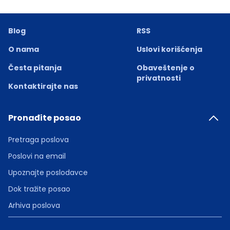
Blog
RSS
O nama
Uslovi korišćenja
Česta pitanja
Obaveštenje o
privatnosti
Kontaktirajte nas
Pronađite posao
Pretraga poslova
Poslovi na email
Upoznajte poslodavce
Dok tražite posao
Arhiva poslova