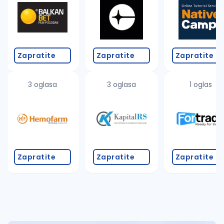
Takođe možete da:
proverite pravopisne greške (koristite č, ć, š, đ, ž,
povećajte radijus za odabrani grad
promenite odabrane filtere pretrage
Zapratite
Zapratite
Zapratite
3 oglasa
3 oglasa
1 oglas
Zapratite
Zapratite
Zapratite