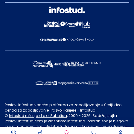
Poslovi Infostud vodeća platforma za zapošljavanje u Srbiji, deo
centra za zapošljavanje i razvoj karijere - Infostud.
©
Infostud rešenja d.o.o. Subotica
, 2000 -
2026
. Sadržaj sajta
Poslovi.infostud.com
je vlasništvo
Infostuda
. Zabranjeno je njegovo
preuzimanje bez dozvole
Infostuda
, zarad komercijalne upotrebe ili
u druge svrhe, osim za lične potrebe posetilaca sajta.
Uslovi