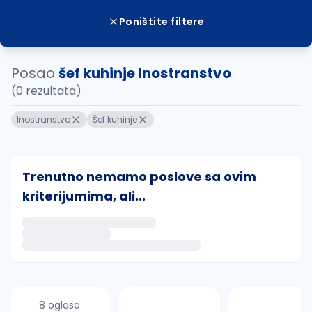
Poništite filtere
Posao
šef kuhinje Inostranstvo
(0 rezultata)
Inostranstvo
Šef kuhinje
Trenutno nemamo poslove sa ovim
kriterijumima, ali...
Ako sačuvate ovu pretragu, obavestićemo vas putem 
uvajte pretragu
8 oglasa