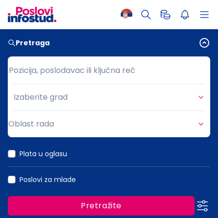
Pretraga
Pozicija, poslodavac ili ključna reč
Pozicija, poslodavac ili ključna reč
Izaberite grad
Grad
Oblast rada
Oblast rada
Plata u oglasu
Poslovi za mlade
Pretražite