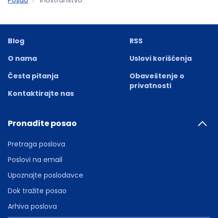
Blog
RSS
O nama
Uslovi korišćenja
Česta pitanja
Obaveštenje o
privatnosti
Kontaktirajte nas
Pronađite posao
Pretraga poslova
Poslovi na email
Upoznajte poslodavce
Dok tražite posao
Arhiva poslova