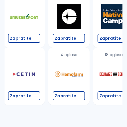
Takođe možete da:
proverite pravopisne greške (koristite č, ć, š, đ, ž,
povećajte radijus za odabrani grad
promenite odabrane filtere pretrage
Zapratite
Zapratite
Zapratite
4 oglasa
18 oglasa
Zapratite
Zapratite
Zapratite