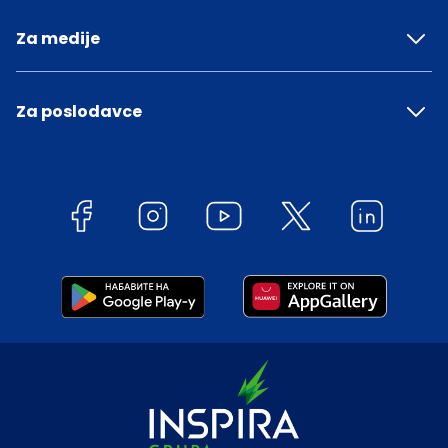
Za medije
Za poslodavce