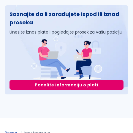
Saznajte da li zarađujete ispod ili iznad
proseka
Unesite iznos plate i pogledajte prosek za vašu poziciju
Podelite informaciju o plati
Posao
Inostranstvo