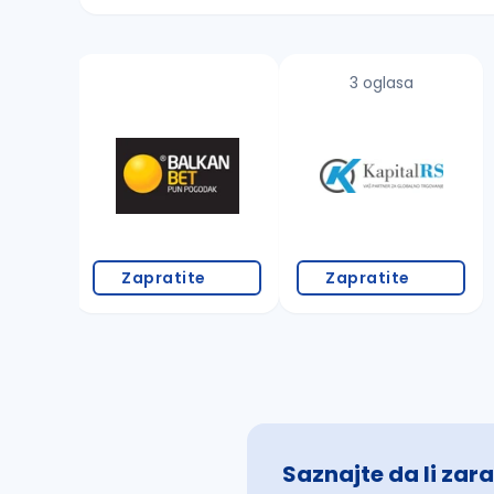
Sačuvajte pretragu
3 oglasa
Takođe možete da:
proverite pravopisne greške (koristite č, ć,
povećajte radijus za odabrani grad
promenite odabrane filtere pretrage
Zapratite
Zapratite
Saznajte da li zara