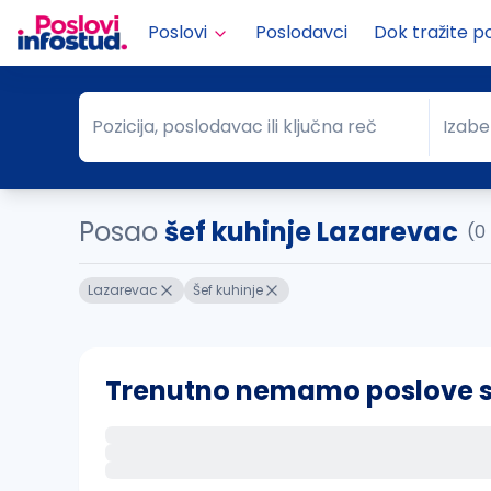
Poslovi
Poslodavci
Dok tražite p
Pozicija, poslodavac ili ključna reč
Izabe
Pozicija, poslodavac ili ključna reč
Grad
Posao
šef kuhinje Lazarevac
(0
Lazarevac
Šef kuhinje
Trenutno nemamo poslove sa 
Ako sačuvate ovu pretragu, obavestićemo va