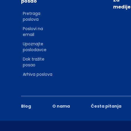
posao
medije
Pretraga
poslova
Poslovi na
email
Upoznajte
poslodavce
Dok tražite
posao
Arhiva poslova
Blog
O nama
Česta pitanja