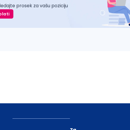
ledajte prosek za vašu poziciju
plati
Za