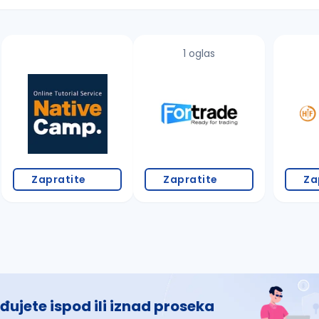
1 oglas
 š, đ, ž, dž)
Zapratite
Zapratite
Za
đujete ispod ili iznad proseka