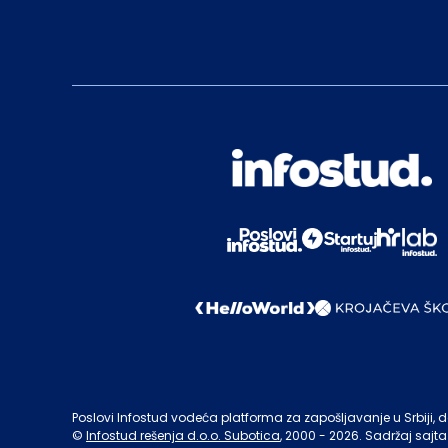
Poslovi Infostud vodeća platforma za zapošljavanje u Srbiji, de
©
Infostud rešenja d.o.o. Subotica
, 2000 -
2026
. Sadržaj sajta