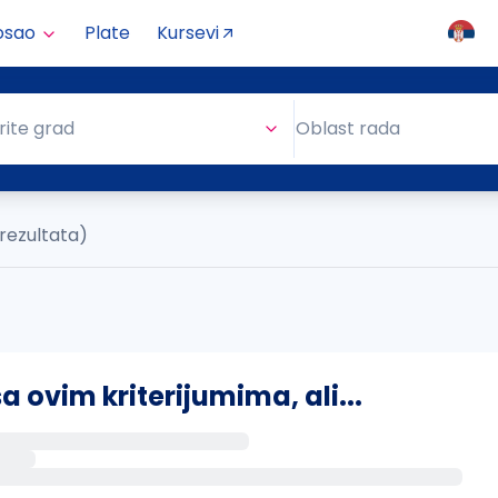
osao
Plate
Kursevi
Oblast rada
rite grad
Oblast rada
 rezultata)
ovim kriterijumima, ali...
s putem email-a kada se pojave novi poslovi.