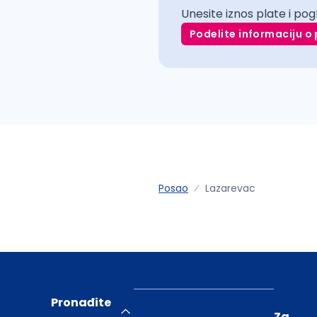
Unesite iznos plate i pog
Podelite informaciju o 
Posao
Lazarevac
Pronađite
Za