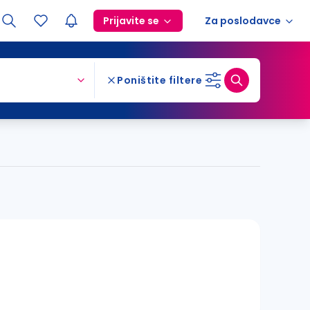
Prijavite se
Za poslodavce
Poništite filtere