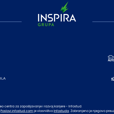
o centra za zapošljavanje i razvoj karijere - Infostud.
Poslovi.infostud.com
je vlasništvo
Infostuda
. Zabranjeno je njegovo preu