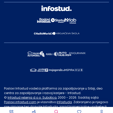
Poslovi Infostud vodeća platforma za zapošljavanje u Srbiji, deo
centra za zapošljavanje i razvoj karijere - Infostud.
©
Infostud rešenja d.o.o. Subotica
, 2000 -
2026
. Sadržaj sajta
Poslovi.infostud.com
je vlasništvo
Infostuda
. Zabranjeno je njegovo
preuzimanje bez dozvole
Infostuda
, zarad komercijalne upotrebe ili
u druge svrhe, osim za lične potrebe posetilaca sajta.
Uslovi