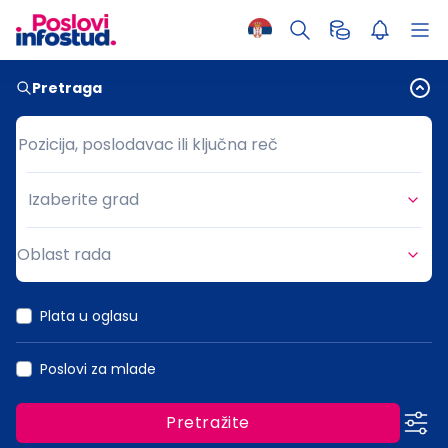
Pretraga
Pozicija, poslodavac ili ključna reč
Pozicija, poslodavac ili ključna reč
Izaberite grad
Grad
Oblast rada
Oblast rada
Plata u oglasu
Poslovi za mlade
Pretražite