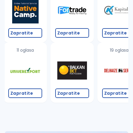
Takođe možete da:
proverite pravopisne greške (koristite č, ć, š, đ, ž,
povećajte radijus za odabrani grad
promenite odabrane filtere pretrage
Zapratite
Zapratite
Zapratite
11 oglasa
19 oglasa
Zapratite
Zapratite
Zapratite