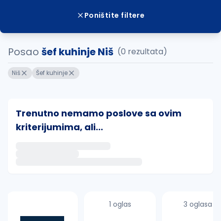
Poništite filtere
Posao
šef kuhinje Niš
(0 rezultata)
Niš
Šef kuhinje
Trenutno nemamo poslove sa ovim
kriterijumima, ali...
Ako sačuvate ovu pretragu, obavestićemo vas putem 
uvajte pretragu
1 oglas
3 oglasa