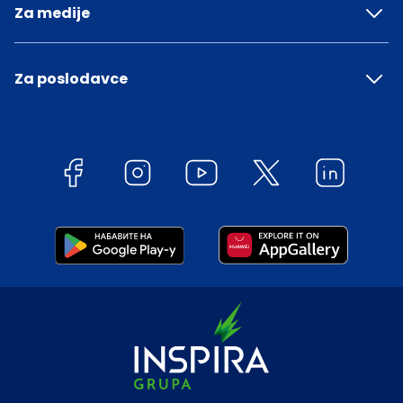
Za medije
Za poslodavce