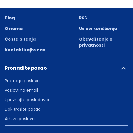
Blog
RSS
O nama
Uslovi korišćenja
Česta pitanja
Obaveštenje o
privatnosti
Kontaktirajte nas
Pronađite posao
Pretraga poslova
Poslovi na email
Upoznajte poslodavce
Dok tražite posao
Arhiva poslova