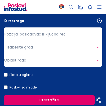
Pretraga
Pozicija, poslodavac ili ključna reč
Pozicija, poslodavac ili ključna reč
Izaberite grad
Grad
Oblast rada
Oblast rada
Plata u oglasu
Poslovi za mlade
Pretražite