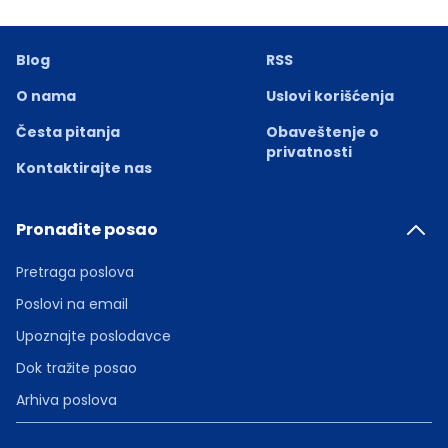
Blog
RSS
O nama
Uslovi korišćenja
Česta pitanja
Obaveštenje o
privatnosti
Kontaktirajte nas
Pronađite posao
Pretraga poslova
Poslovi na email
Upoznajte poslodavce
Dok tražite posao
Arhiva poslova