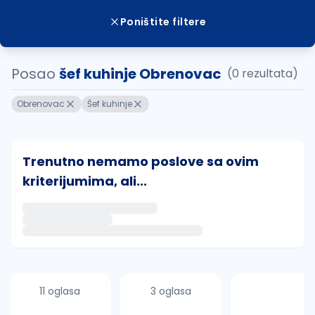
Poništite filtere
Posao
šef kuhinje Obrenovac
(0 rezultata)
Obrenovac
Šef kuhinje
Trenutno nemamo poslove sa ovim
kriterijumima, ali...
Ako sačuvate ovu pretragu, obavestićemo vas putem 
uvajte pretragu
11 oglasa
3 oglasa