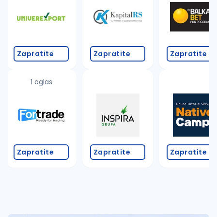
Takođe možete da:
proverite pravopisne greške (koristite č, ć, š, đ, ž,
povećajte radijus za odabrani grad
promenite odabrane filtere pretrage
Zapratite
Zapratite
Zapratite
1 oglas
Zapratite
Zapratite
Zapratite