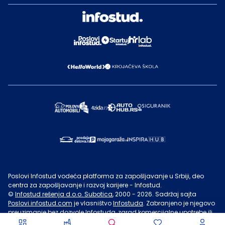
Poslovi Infostud vodeća platforma za zapošljavanje u Srbiji, deo
centra za zapošljavanje i razvoj karijere - Infostud.
©
Infostud rešenja d.o.o. Subotica
, 2000 -
2026
. Sadržaj sajta
Poslovi.infostud.com
je vlasništvo
Infostuda
. Zabranjeno je njegovo
preuzimanje bez dozvole
Infostuda
, zarad komercijalne upotrebe ili
u druge svrhe, osim za lične potrebe posetilaca sajta.
Uslovi