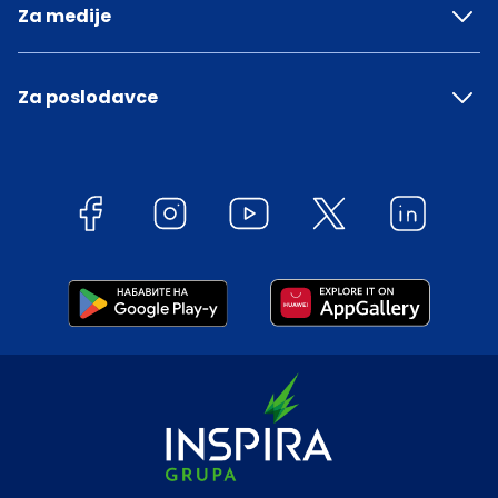
Za medije
Za poslodavce