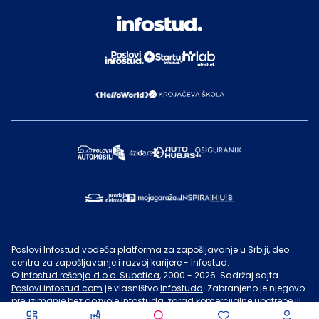
Poslovi Infostud vodeća platforma za zapošljavanje u Srbiji, deo
centra za zapošljavanje i razvoj karijere - Infostud.
©
Infostud rešenja d.o.o. Subotica
, 2000 -
2026
. Sadržaj sajta
Poslovi.infostud.com
je vlasništvo
Infostuda
. Zabranjeno je njegovo
preuzimanje bez dozvole
Infostuda
, zarad komercijalne upotrebe ili
u druge svrhe, osim za lične potrebe posetilaca sajta.
Uslovi