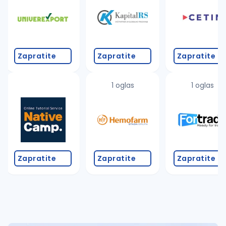
Takođe možete da:
proverite pravopisne greške (koristite č, ć, š, đ, ž,
povećajte radijus za odabrani grad
promenite odabrane filtere pretrage
Zapratite
Zapratite
Zapratite
1 oglas
1 oglas
Zapratite
Zapratite
Zapratite