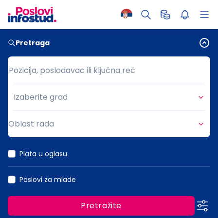
Pretraga
Pozicija, poslodavac ili ključna reč
Pozicija, poslodavac ili ključna reč
Izaberite grad
Grad
Oblast rada
Oblast rada
Plata u oglasu
Poslovi za mlade
Pretražite