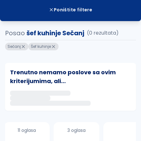
Poništite filtere
Posao
šef kuhinje Sečanj
(0 rezultata)
Sečanj
Šef kuhinje
Trenutno nemamo poslove sa ovim
kriterijumima, ali...
Ako sačuvate ovu pretragu, obavestićemo vas putem 
uvajte pretragu
11 oglasa
3 oglasa