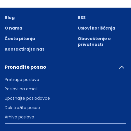
Blog
RSS
O nama
Uslovi korišćenja
Česta pitanja
Obaveštenje o
privatnosti
Kontaktirajte nas
Pronađite posao
Pretraga poslova
Poslovi na email
Upoznajte poslodavce
Dok tražite posao
Arhiva poslova