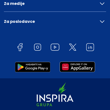
Za medije
Za poslodavce