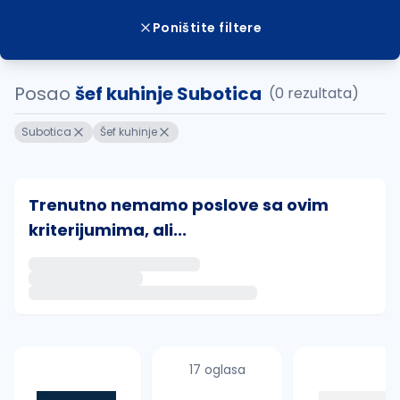
Poništite filtere
Posao
šef kuhinje Subotica
(0 rezultata)
Subotica
Šef kuhinje
Trenutno nemamo poslove sa ovim
kriterijumima, ali...
Ako sačuvate ovu pretragu, obavestićemo vas putem 
uvajte pretragu
17 oglasa