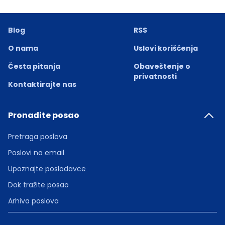
Blog
RSS
O nama
Uslovi korišćenja
Česta pitanja
Obaveštenje o
privatnosti
Kontaktirajte nas
Pronađite posao
Pretraga poslova
Poslovi na email
Upoznajte poslodavce
Dok tražite posao
Arhiva poslova