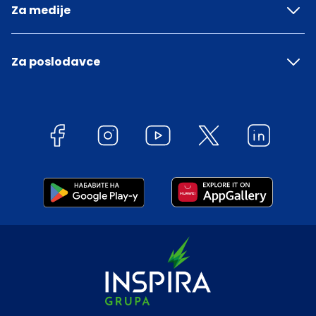
Za medije
Za poslodavce