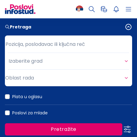
Pretraga
Pozicija, poslodavac ili ključna reč
Pozicija, poslodavac ili ključna reč
Izaberite grad
Grad
Oblast rada
Oblast rada
Plata u oglasu
Poslovi za mlade
Pretražite