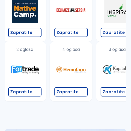
Takođe možete da:
proverite pravopisne greške (koristite č, ć, š, đ, ž,
povećajte radijus za odabrani grad
promenite odabrane filtere pretrage
Zapratite
Zapratite
Zapratite
2 oglasa
4 oglasa
3 oglasa
Zapratite
Zapratite
Zapratite