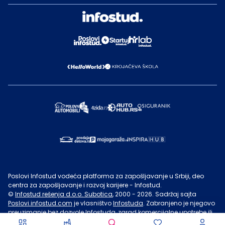
Poslovi Infostud vodeća platforma za zapošljavanje u Srbiji, deo
centra za zapošljavanje i razvoj karijere - Infostud.
©
Infostud rešenja d.o.o. Subotica
, 2000 -
2026
. Sadržaj sajta
Poslovi.infostud.com
je vlasništvo
Infostuda
. Zabranjeno je njegovo
preuzimanje bez dozvole
Infostuda
, zarad komercijalne upotrebe ili
u druge svrhe, osim za lične potrebe posetilaca sajta.
Uslovi