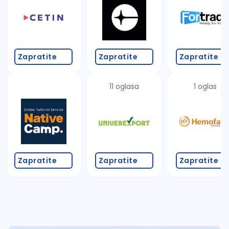
Takođe možete da:
proverite pravopisne greške (koristite č, ć, š, đ, ž,
povećajte radijus za odabrani grad
promenite odabrane filtere pretrage
Zapratite
Zapratite
Zapratite
11 oglasa
1 oglas
Zapratite
Zapratite
Zapratite