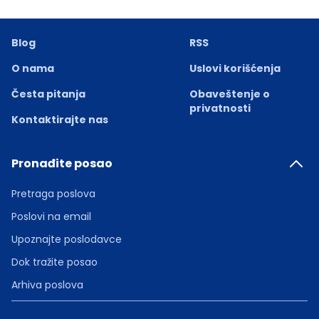
Blog
RSS
O nama
Uslovi korišćenja
Česta pitanja
Obaveštenje o
privatnosti
Kontaktirajte nas
Pronađite posao
Pretraga poslova
Poslovi na email
Upoznajte poslodavce
Dok tražite posao
Arhiva poslova