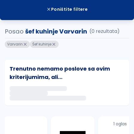
Poništite filtere
Posao
šef kuhinje Varvarin
(0 rezultata)
Varvarin
Šef kuhinje
Trenutno nemamo poslove sa ovim
kriterijumima, ali...
Ako sačuvate ovu pretragu, obavestićemo vas putem 
uvajte pretragu
1 oglas