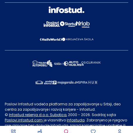
Poslovi Infostud vodeća platforma za zapošljavanje u Srbiji, deo
centra za zapošljavanje i razvoj karijere - Infostud.
©
Infostud rešenja d.o.o. Subotica
, 2000 -
2026
. Sadržaj sajta
Poslovi.infostud.com
je vlasništvo
Infostuda
. Zabranjeno je njegovo
preuzimanje bez dozvole
Infostuda
, zarad komercijalne upotrebe ili
u druge svrhe, osim za lične potrebe posetilaca sajta.
Uslovi