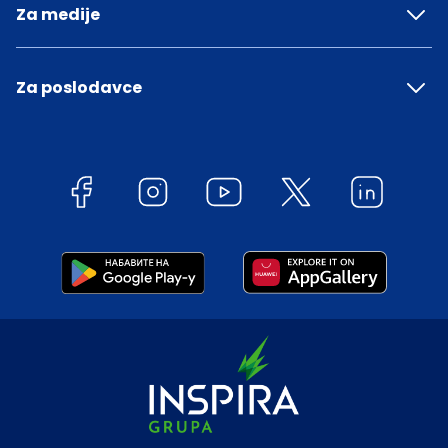
Za medije
Za poslodavce