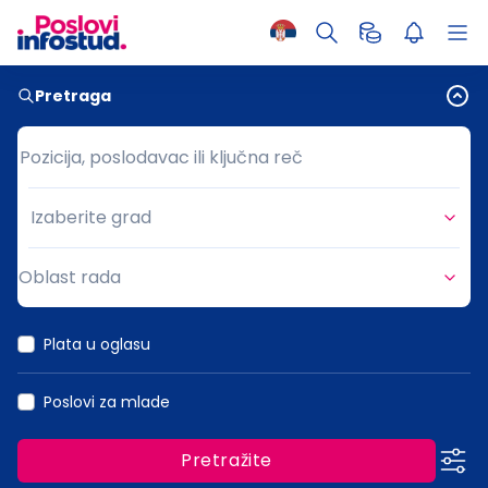
Pretraga
Pozicija, poslodavac ili ključna reč
Pozicija, poslodavac ili ključna reč
Izaberite grad
Grad
Oblast rada
Oblast rada
Plata u oglasu
Poslovi za mlade
Pretražite