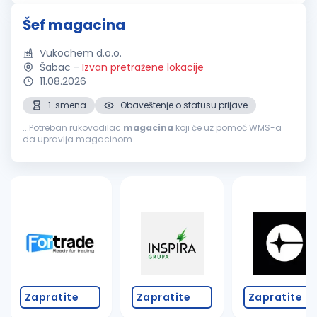
surprising and...
Šef magacina
Vukochem d.o.o.
Šabac
-
Izvan pretražene lokacije
11.08.2026
1. smena
Obaveštenje o statusu prijave
...Potreban rukovodilac
magacina
koji će uz pomoć WMS-a
da upravlja magacinom....
Zapratite
Zapratite
Zapratite