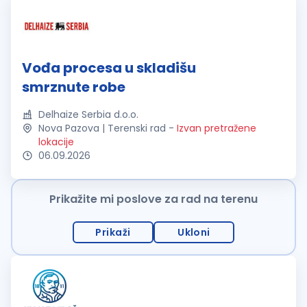
Vođa procesa u skladišu
smrznute robe
Delhaize Serbia d.o.o.
Nova Pazova | Terenski rad
-
Izvan pretražene
lokacije
06.09.2026
Prikažite mi poslove za rad na terenu
Prikaži
Ukloni