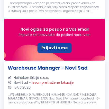
...maloprodajna kompanija prema veličini prodavnica van
Turskemesto - Kompanija sa najvećom stopom zaposlenosti
u Turskoj Opis posla: Vrši neophodnu organizaciju u cilju
koordinacije i praćenja aktivnosti osoblja
magacina
; Podnosi
redovne izveštaje...
Novi oglasi za posao na Vaš email
Prijavite se i dozvolite da poslovi nađu vas!
Prijavite me
Warehouse Manager - Novi Sad
Heineken Srbija d.o.o.
Novi Sad
-
Izvan pretražene lokacije
13.08.2026
...WE ARE HIRING: WAREHOUSE MANAGER NOVI SAD / MENADŽER
MAGACINA
U NOVOM SADU Novi Sad | Permanent contract | 6-
month probation Why HEINEKEN? At HEINEKEN Serbia, we brew
great beers, and we build great brands. We are committed to