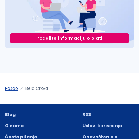
Podelite informaciju o plati
Posao
Bela Crkva
Blog
RSS
O nama
Uslovi korišćenja
Česta pitanja
Obaveštenje o