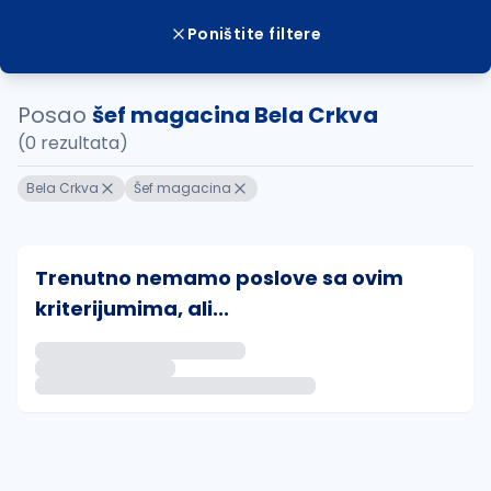
Poništite filtere
Posao
šef magacina Bela Crkva
(0 rezultata)
Bela Crkva
Šef magacina
Trenutno nemamo poslove sa ovim
kriterijumima, ali...
Ako sačuvate ovu pretragu, obavestićemo vas putem 
uvajte pretragu