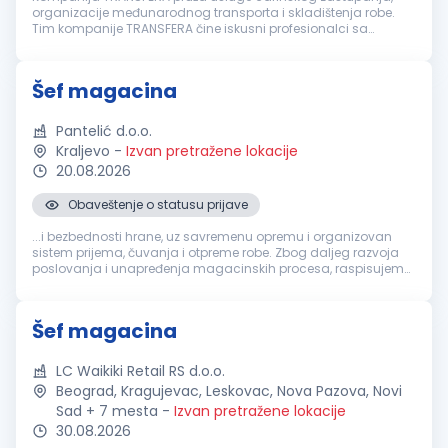
organizacije međunarodnog transporta i skladištenja robe.
Tim kompanije TRANSFERA čine iskusni profesionalci sa
višegodišnjim iskustvom u transportu i logistici. Osnovne
prednosti kompanije su ...
Šef magacina
Pantelić d.o.o.
Kraljevo
-
Izvan pretražene lokacije
20.08.2026
Obaveštenje o statusu prijave
...i bezbednosti hrane, uz savremenu opremu i organizovan
sistem prijema, čuvanja i otpreme robe. Zbog daljeg razvoja
poslovanja i unapređenja magacinskih procesa, raspisujemo
konkurs za poziciju:
šEF
MAGACINA
Ključne odgovornosti
Organizovanje, koordinacija...
Šef magacina
LC Waikiki Retail RS d.o.o.
Beograd, Kragujevac, Leskovac, Nova Pazova, Novi
Sad + 7 mesta
-
Izvan pretražene lokacije
30.08.2026