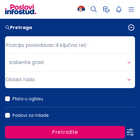
Pretraga
Pozicija, poslodavac ili ključna reč
Pozicija, poslodavac ili ključna reč
Izaberite grad
Grad
Oblast rada
Oblast rada
Plata u oglasu
Poslovi za mlade
Pretražite