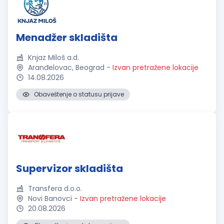
Menadžer skladišta
Knjaz Miloš a.d.
Aranđelovac, Beograd
-
Izvan pretražene lokacije
14.08.2026
Obaveštenje o statusu prijave
Supervizor skladišta
Transfera d.o.o.
Novi Banovci
-
Izvan pretražene lokacije
20.08.2026