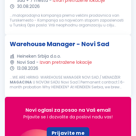
Sad + 7 mesta
-
Izvan pretražene lokacije
30.08.2026
...maloprodajna kompanija prema veličini prodavnica van
Turskemesto - Kompanija sa najvećom stopom zaposlenosti
u Turskoj Opis posla: Vrši neophodnu organizaciju u cilju
koordinacije i praćenja aktivnosti osoblja
magacina
; Podnosi
redovne izveštaje...
Warehouse Manager - Novi Sad
Heineken Srbija d.o.o.
Novi Sad
-
Izvan pretražene lokacije
13.08.2026
...WE ARE HIRING: WAREHOUSE MANAGER NOVI SAD / MENADŽER
MAGACINA
U NOVOM SADU Novi Sad | Permanent contract | 6-
month probation Why HEINEKEN? At HEINEKEN Serbia, we brew
great beers, and we build great brands. We are committed to
surprising and...
Novi oglasi za posao na Vaš email
Prijavite se i dozvolite da poslovi nađu vas!
Prijavite me