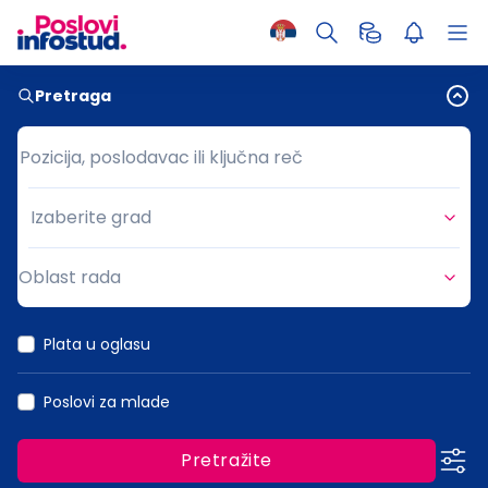
Pretraga
Pozicija, poslodavac ili ključna reč
Pozicija, poslodavac ili ključna reč
Izaberite grad
Grad
Oblast rada
Oblast rada
Plata u oglasu
Poslovi za mlade
Pretražite