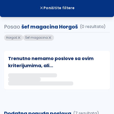
Poništite filtere
Posao
šef magacina Horgoš
(0 rezultata)
Horgoš
Šef magacina
Trenutno nemamo poslove sa ovim
kriterijumima, ali...
Ako sačuvate ovu pretragu, obavestićemo vas putem 
uvajte pretragu
Dodatna ponuda poslova
(7 rezultata)