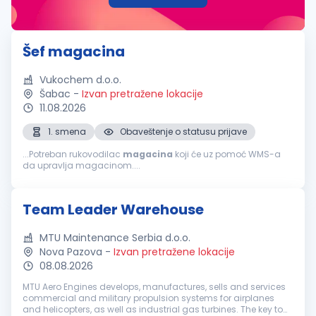
Šef magacina
Vukochem d.o.o.
Šabac
-
Izvan pretražene lokacije
11.08.2026
1. smena
Obaveštenje o statusu prijave
...Potreban rukovodilac
magacina
koji će uz pomoć WMS-a
da upravlja magacinom....
Team Leader Warehouse
MTU Maintenance Serbia d.o.o.
Nova Pazova
-
Izvan pretražene lokacije
08.08.2026
MTU Aero Engines develops, manufactures, sells and services
commercial and military propulsion systems for airplanes
and helicopters, as well as industrial gas turbines. The key to