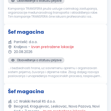
Obaveštenje o statusu prijave
Kompanija TRANSFERA pruža usluge carinskog zastupanja,
organizacije međunarodnog transporta i skladištenja robe.
Tim kompanije TRANSFERA čine iskusni profesionalci sa
višegodišnjim iskustvom u transportu i logistici. Osnovne
prednosti kompanije su ...
Šef magacina
Pantelić d.o.o.
Kraljevo
-
Izvan pretražene lokacije
20.08.2026
Obaveštenje o statusu prijave
...i bezbednosti hrane, uz savremenu opremu i organizovan
sistem prijema, čuvanja i otpreme robe. Zbog daljeg razvoja
poslovanja i unapređenja magacinskih procesa, raspisujemo
konkurs za poziciju:
šEF
MAGACINA
Ključne odgovornosti
Organizovanje, koordinacija...
Šef magacina
LC Waikiki Retail RS d.o.o.
Beograd, Kragujevac, Leskovac, Nova Pazova, Novi