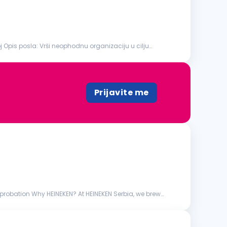
nizaciju u cilju
Prijavite me
robation Why HEINEKEN? At HEINEKEN Serbia, we brew