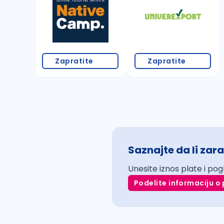
Zapratite
Zapratite
Saznajte da li zara
Unesite iznos plate i pog
Podelite informaciju o 