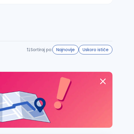
Sortiraj po:
Najnovije
Uskoro ističe