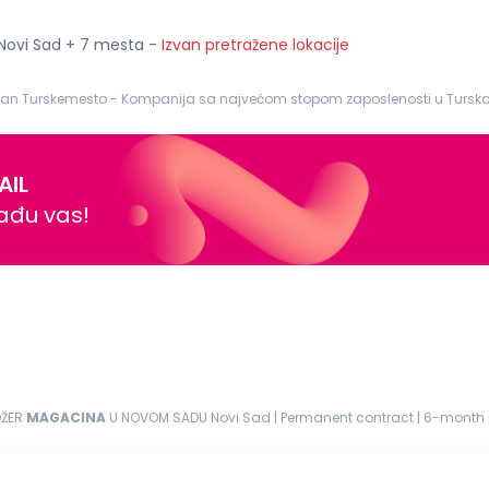
 Novi Sad + 7 mesta
-
Izvan pretražene lokacije
o - Kompanija sa najvećom stopom zaposlenosti u Turskoj Opis posla: Vrši neophodnu orga
odnosi redovne izveštaje...
AIL
nađu vas!
DŽER
MAGACINA
U NOVOM SADU Novi Sad | Permanent contract | 6-month p
d to surprising and...