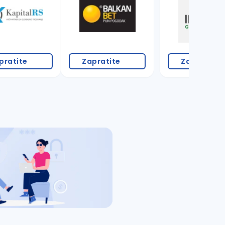
pratite
Zapratite
Zapratite