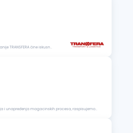
nije TRANSFERA čine iskusni
anja i unapređenja magacinskih procesa, raspisujemo