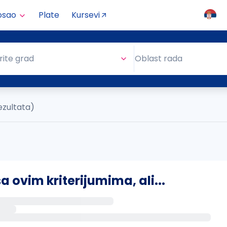
osao
Plate
Kursevi
Oblast rada
rite grad
Oblast rada
ezultata)
ovim kriterijumima, ali...
s putem email-a kada se pojave novi poslovi.