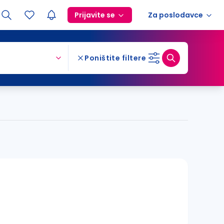
Prijavite se
Za poslodavce
Poništite filtere