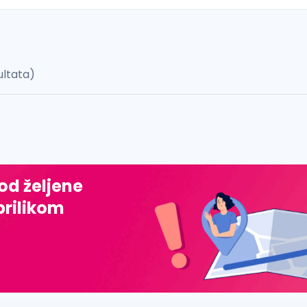
ultata)
 š, đ, ž, dž)
 od željene
prilikom