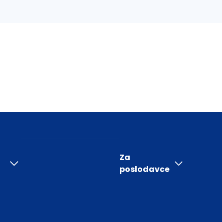
Za
poslodavce