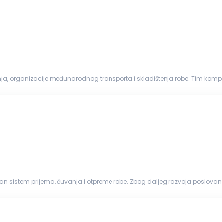
, organizacije međunarodnog transporta i skladištenja robe. Tim kompa
ogistici. Osnovne prednosti kompanije su ...
van sistem prijema, čuvanja i otpreme robe. Zbog daljeg razvoja poslov
Ključne odgovornosti Organizovanje, koordinacija...