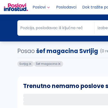
Poslovi
Poslodavci
Dok tražite p
Pozicija, poslodavac ili ključna reč
Izabe
Pozicija, poslodavac ili ključna reč
Grad
Posao
šef magacina Svrljig
(0 r
Svrljig
Šef magacina
Trenutno nemamo poslove sa 
Ako sačuvate ovu pretragu, obavestićemo va