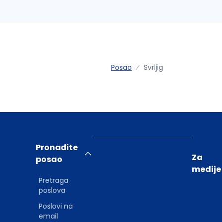
Posao
Svrljig
Pronađite
Za
posao
medije
Pretraga
poslova
Poslovi na
email