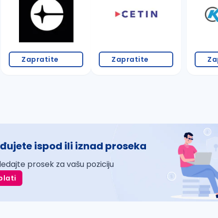
Zapratite
Zapratite
Za
đujete ispod ili iznad proseka
ledajte prosek za vašu poziciju
plati