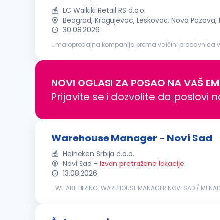
LC Waikiki Retail RS d.o.o.
Beograd, Kragujevac, Leskovac, Nova Pazova,
30.08.2026
...maloprodajna kompanija prema veličini prodavnica van Turskemest
koordinacije i praćenja aktivnosti osoblja
magacina
; P
NOVI OGLASI ZA POSAO NA VAŠ EM
Prijavite se i dozvolite da poslovi 
Warehouse Manager - Novi Sad
Heineken Srbija d.o.o.
Novi Sad
-
Izvan pretražene lokacije
13.08.2026
...WE ARE HIRING: WAREHOUSE MANAGER NOVI SAD / MENA
great beers, and we build great brands. We are committe