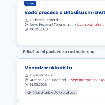
Novo
Vođa procesa u skladišu smrznut
Delhaize Serbia d.o.o.
Nova Pazova | Terenski rad
-
Izvan pretražene 
06.09.2026
Prikažite mi poslove za rad na terenu
Menadžer skladišta
Knjaz Miloš a.d.
Aranđelovac, Beograd
-
Izvan pretražene loka
14.08.2026
Obaveštenje o statusu prijave