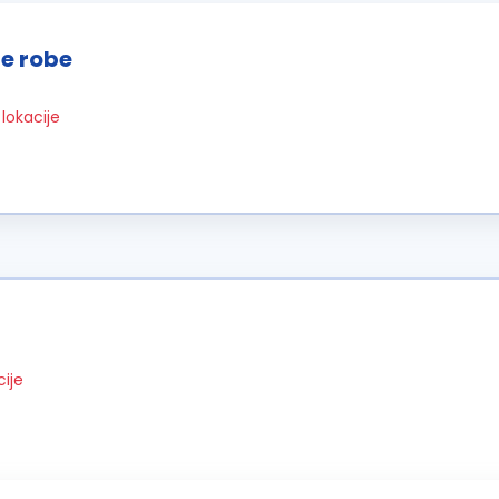
e robe
lokacije
cije