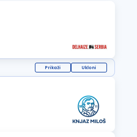
Prikaži
Ukloni