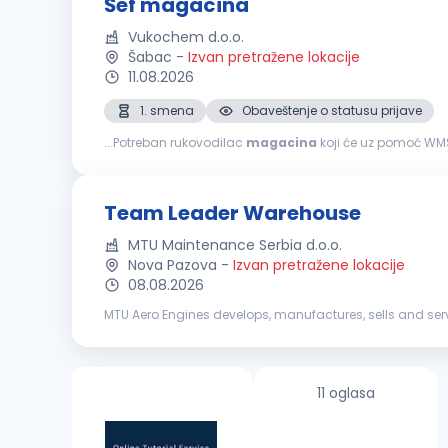
Šef magacina
Vukochem d.o.o.
Šabac
-
Izvan pretražene lokacije
11.08.2026
1. smena
Obaveštenje o statusu prijave
...Potreban rukovodilac
magacina
koji će uz pomoć WM
Team Leader Warehouse
MTU Maintenance Serbia d.o.o.
Nova Pazova
-
Izvan pretražene lokacije
08.08.2026
MTU Aero Engines develops, manufactures, sells and servi
success lies in developing the propulsion systems of to
11 oglasa