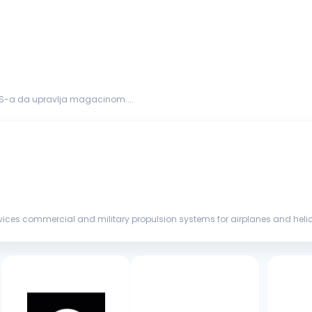
S-a da upravlja magacinom....
ces commercial and military propulsion systems for airplanes and helicopt
morrow — m...