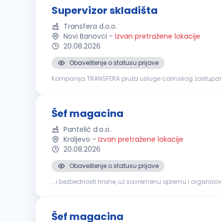
Supervizor skladišta
Transfera d.o.o.
Novi Banovci
-
Izvan pretražene lokacije
20.08.2026
Obaveštenje o statusu prijave
Kompanija TRANSFERA pruža usluge carinskog zastupanja
profesionalci sa višegodišnjim iskustvom u transportu i l
Šef magacina
Pantelić d.o.o.
Kraljevo
-
Izvan pretražene lokacije
20.08.2026
Obaveštenje o statusu prijave
...i bezbednosti hrane, uz savremenu opremu i organizo
konkurs za poziciju:
šEF
MAGACINA
Šef magacina