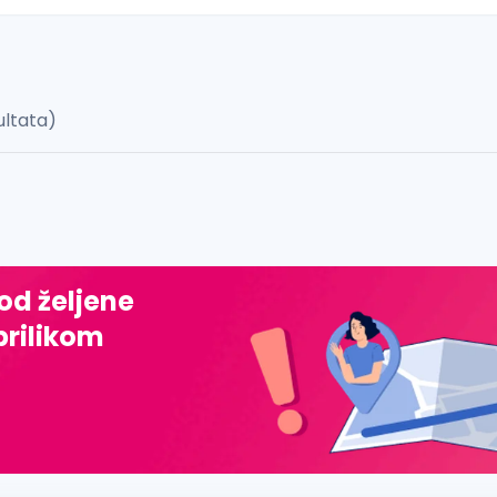
ultata)
 š, đ, ž, dž)
 od željene
prilikom