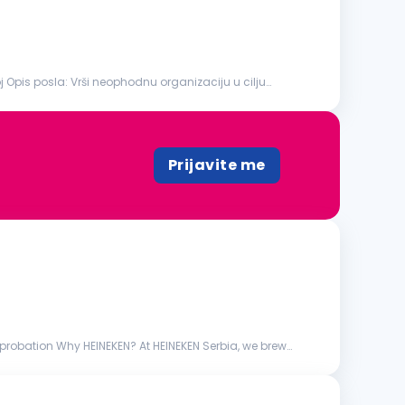
nizaciju u cilju
Prijavite me
robation Why HEINEKEN? At HEINEKEN Serbia, we brew