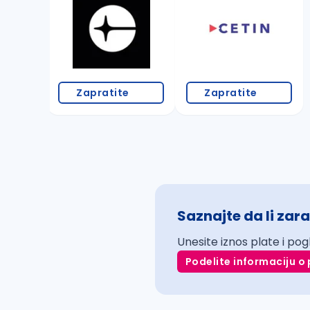
Zapratite
Zapratite
Saznajte da li zara
Unesite iznos plate i pog
Podelite informaciju o 