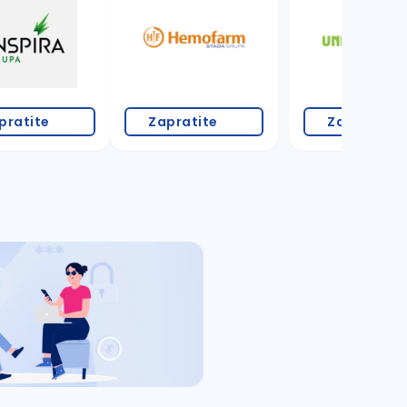
pratite
Zapratite
Zapratite