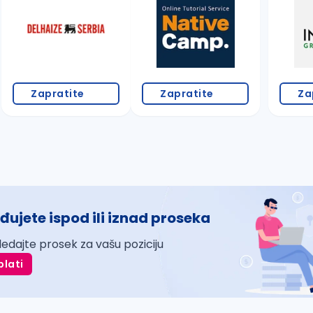
Zapratite
Zapratite
Za
đujete ispod ili iznad proseka
ledajte prosek za vašu poziciju
plati