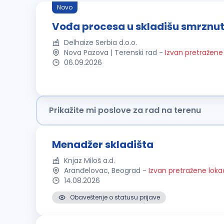
Novo
Vođa procesa u skladišu smrznut
Delhaize Serbia d.o.o.
Nova Pazova | Terenski rad
-
Izvan pretražene 
06.09.2026
Prikažite mi poslove za rad na terenu
Menadžer skladišta
Knjaz Miloš a.d.
Aranđelovac, Beograd
-
Izvan pretražene loka
14.08.2026
Obaveštenje o statusu prijave