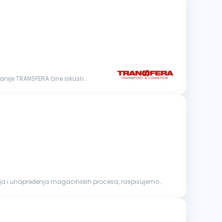
nije TRANSFERA čine iskusni
anja i unapređenja magacinskih procesa, raspisujemo