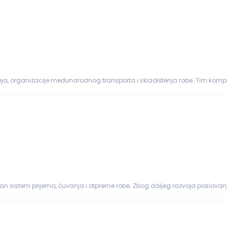
, organizacije međunarodnog transporta i skladištenja robe. Tim kompa
ogistici. Osnovne prednosti kompanije su ...
van sistem prijema, čuvanja i otpreme robe. Zbog daljeg razvoja poslov
Ključne odgovornosti Organizovanje, koordinacija...