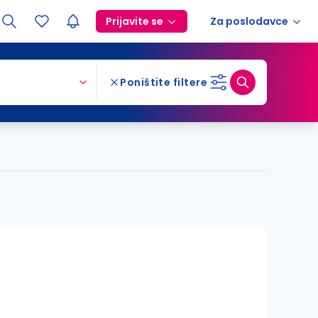
Prijavite se
Za poslodavce
Poništite filtere