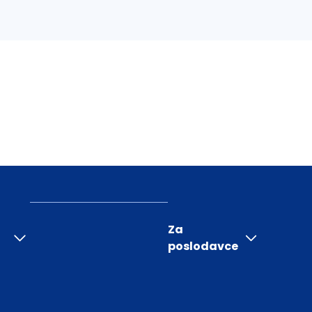
Za
poslodavce