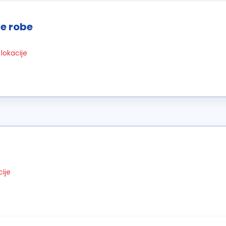
e robe
lokacije
cije