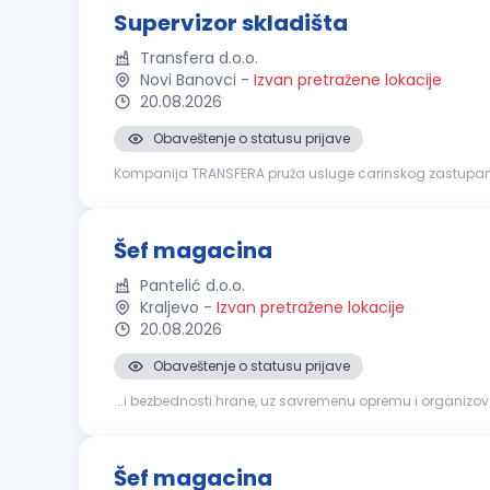
Supervizor skladišta
Transfera d.o.o.
Novi Banovci
-
Izvan pretražene lokacije
20.08.2026
Obaveštenje o statusu prijave
Kompanija TRANSFERA pruža usluge carinskog zastupanja
profesionalci sa višegodišnjim iskustvom u transportu i l
Šef magacina
Pantelić d.o.o.
Kraljevo
-
Izvan pretražene lokacije
20.08.2026
Obaveštenje o statusu prijave
...i bezbednosti hrane, uz savremenu opremu i organizo
konkurs za poziciju:
šEF
MAGACINA
Šef magacina