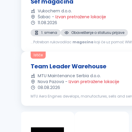
Šef magacina
Vukochem d.o.o.
Šabac
-
Izvan pretražene lokacije
11.08.2026
1. smena
Obaveštenje o statusu prijave
...Potreban rukovodilac
magacina
koji će uz pomoć WM
Ističe
Team Leader Warehouse
MTU Maintenance Serbia d.o.o.
Nova Pazova
-
Izvan pretražene lokacije
08.08.2026
MTU Aero Engines develops, manufactures, sells and servi
success lies in developing the propulsion systems of to