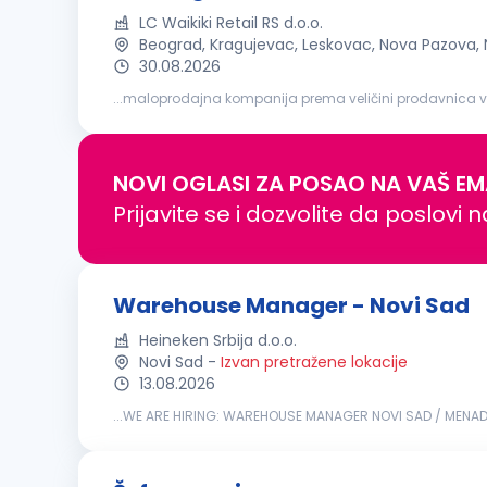
LC Waikiki Retail RS d.o.o.
Beograd, Kragujevac, Leskovac, Nova Pazova,
30.08.2026
...maloprodajna kompanija prema veličini prodavnica van Turskemest
koordinacije i praćenja aktivnosti osoblja
magacina
; P
NOVI OGLASI ZA POSAO NA VAŠ EM
Prijavite se i dozvolite da poslovi 
Warehouse Manager - Novi Sad
Heineken Srbija d.o.o.
Novi Sad
-
Izvan pretražene lokacije
13.08.2026
...WE ARE HIRING: WAREHOUSE MANAGER NOVI SAD / MENA
great beers, and we build great brands. We are committe