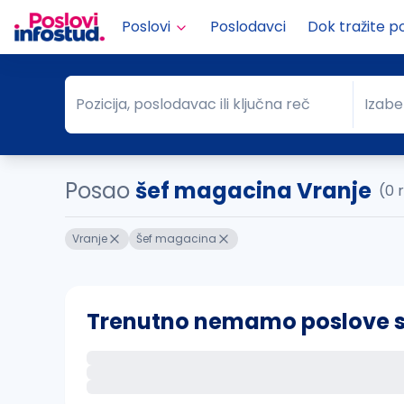
Poslovi
Poslodavci
Dok tražite p
Pozicija, poslodavac ili ključna reč
Izabe
Pozicija, poslodavac ili ključna reč
Grad
Posao
šef magacina Vranje
(0 
Vranje
Šef magacina
Trenutno nemamo poslove sa 
Ako sačuvate ovu pretragu, obavestićemo va