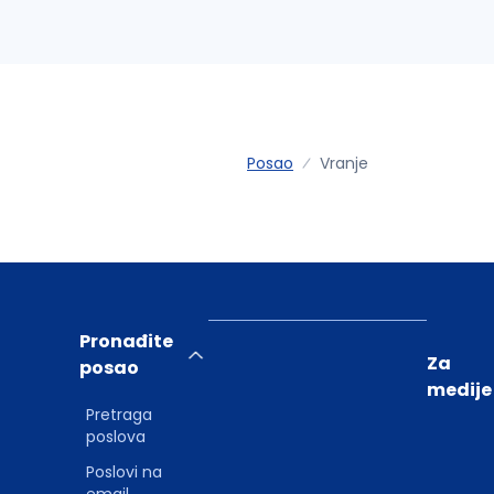
Posao
Vranje
Pronađite
Za
posao
medije
Pretraga
poslova
Poslovi na
email