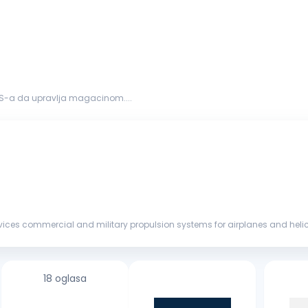
S-a da upravlja magacinom....
ces commercial and military propulsion systems for airplanes and helicopt
morrow — m...
18 oglasa