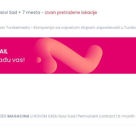
 Novi Sad + 7 mesta
-
Izvan pretražene lokacije
o - Kompanija sa najvećom stopom zaposlenosti u Turskoj Opis posla: Vrši neophodnu orga
odnosi redovne izveštaje...
AIL
nađu vas!
DŽER
MAGACINA
U NOVOM SADU Novi Sad | Permanent contract | 6-month p
d to surprising and...