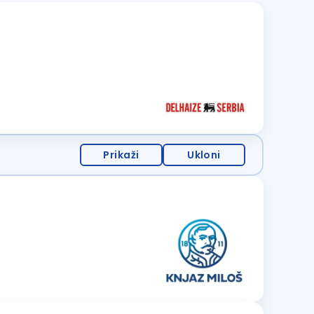
Prikaži
Ukloni