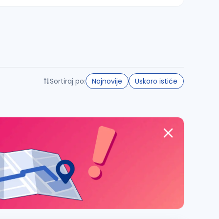
Sortiraj po:
Najnovije
Uskoro ističe