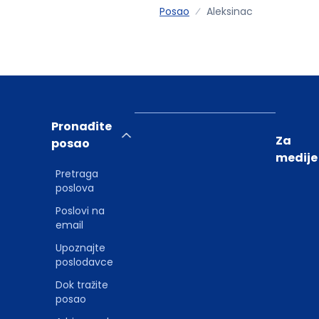
Posao
Aleksinac
Pronađite
Za
posao
medije
Pretraga
poslova
Poslovi na
email
Upoznajte
poslodavce
Dok tražite
posao