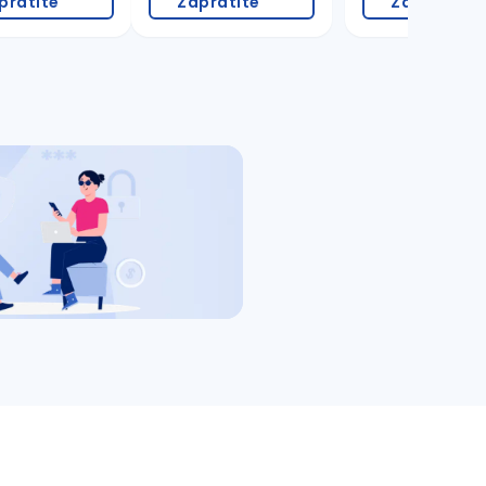
pratite
Zapratite
Zapratite