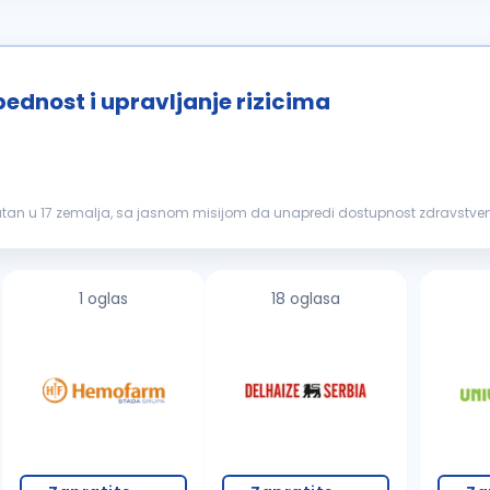
ednost i upravljanje rizicima
isutan u 17 zemalja, sa jasnom misijom da unapredi dostupnost zdravstvene
 širenju poslov...
1 oglas
18 oglasa