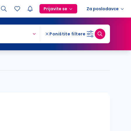
Prijavite se
Za poslodavce
Poništite filtere