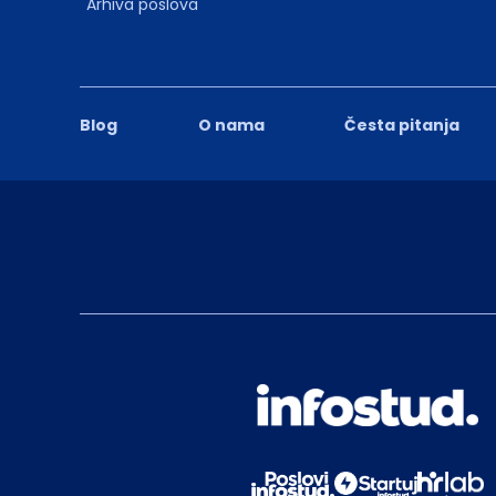
Arhiva poslova
Blog
O nama
Česta pitanja