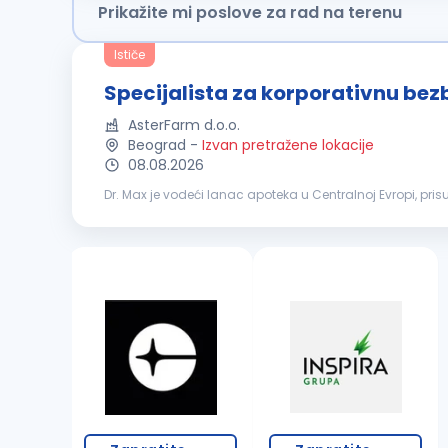
Prikažite mi poslove za rad na terenu
Ističe
Specijalista za korporativnu bezb
AsterFarm d.o.o.
Beograd
-
Izvan pretražene lokacije
08.08.2026
Dr. Max je vodeći lanac apoteka u Centralnoj Evropi, pr
pristupačnim cenama. Zahvaljujući kontinuiranom rastu i