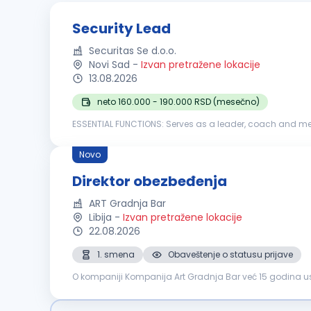
Security Lead
Securitas Se d.o.o.
Novi Sad
-
Izvan pretražene lokacije
13.08.2026
neto 160.000 - 190.000 RSD (mesečno)
ESSENTIAL FUNCTIONS: Serves as a leader, coach and mentor to direct reports. Meets regularly with employees. Evaluates performance of personnel. Documents
career development opportunities, performance deficienc
Novo
Direktor obezbeđenja
ART Gradnja Bar
Libija
-
Izvan pretražene lokacije
22.08.2026
1. smena
Obaveštenje o statusu prijave
O kompaniji Kompanija Art Gradnja Bar već 15 godina usp
odnose sa klijentima. Tokom ovog perioda izgradili smo p