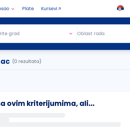
osao
Plate
Kursevi
Oblast rada
rite grad
Oblast rada
nac
(0 rezultata)
ovim kriterijumima, ali...
s putem email-a kada se pojave novi poslovi.