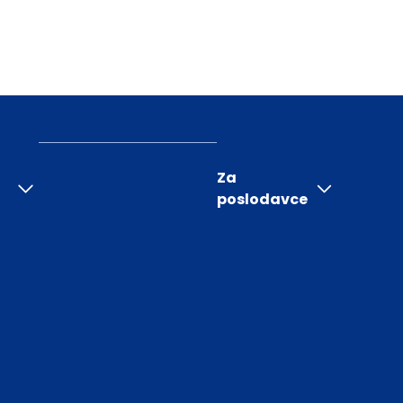
Za
poslodavce