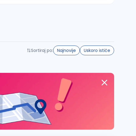
Sortiraj po:
Najnovije
Uskoro ističe