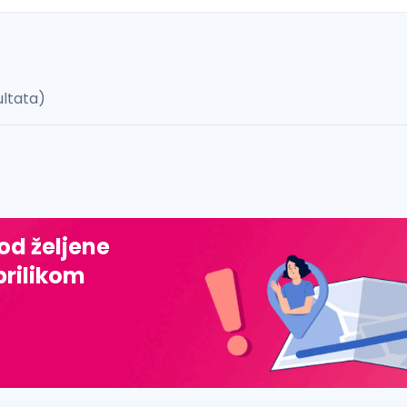
ultata)
 š, đ, ž, dž)
 od željene
prilikom