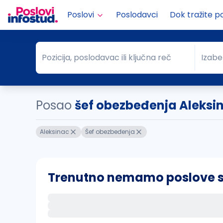
Poslovi
Poslodavci
Dok tražite p
Pozicija, poslodavac ili ključna reč
Izabe
Pozicija, poslodavac ili ključna reč
Grad
Posao
šef obezbeđenja Aleksi
Aleksinac
Šef obezbeđenja
Trenutno nemamo poslove sa 
Ako sačuvate ovu pretragu, obavestićemo va