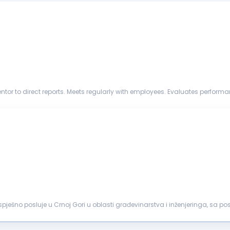
ies, and disciplines according to organ...
ješno posluje u Crnoj Gori u oblasti građevinarstva i inženjeringa, sa 
repoznatljivo i...