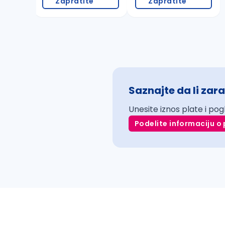
Zapratite
Zapratite
Saznajte da li zara
Unesite iznos plate i pog
Podelite informaciju o 