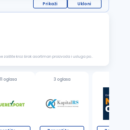
Prikaži
Ukloni
 zaštite kroz širok asortiman proizvoda i usluga po
11 oglasa
3 oglasa