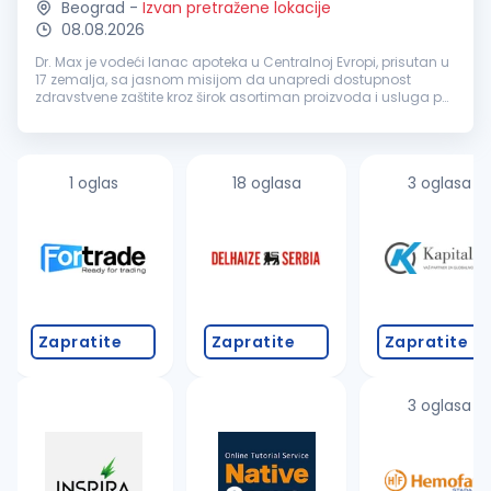
Beograd
-
Izvan pretražene lokacije
08.08.2026
Dr. Max je vodeći lanac apoteka u Centralnoj Evropi, prisutan u
17 zemalja, sa jasnom misijom da unapredi dostupnost
zdravstvene zaštite kroz širok asortiman proizvoda i usluga po
pristupačnim cenama. Zahvaljujući kontinuiranom rastu i
širenju poslov...
1 oglas
18 oglasa
3 oglasa
Zapratite
Zapratite
Zapratite
3 oglasa