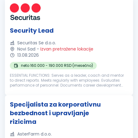
Security Lead
Securitas Se d.o.o.
Novi Sad
-
Izvan pretražene lokacije
13.08.2026
neto 160.000 - 190.000 RSD (mesečno)
ESSENTIAL FUNCTIONS: Serves as a leader, coach and mentor
to direct reports. Meets regularly with employees. Evaluates
performance of personnel. Documents career development
opportunities, performance deficiencies, and disciplines
according to organ...
Specijalista za korporativnu
bezbednost i upravljanje
rizicima
AsterFarm d.o.o.