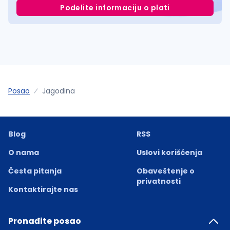
Podelite informaciju o plati
Posao
Jagodina
Blog
RSS
O nama
Uslovi korišćenja
Česta pitanja
Obaveštenje o
privatnosti
Kontaktirajte nas
Pronađite posao