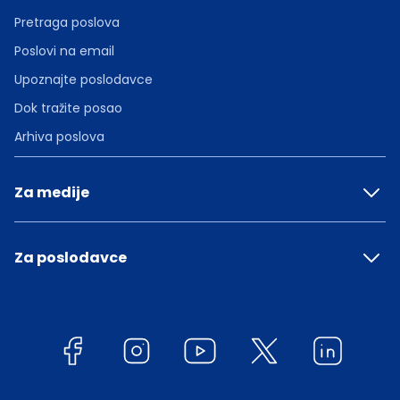
Pretraga poslova
Poslovi na email
Upoznajte poslodavce
Dok tražite posao
Arhiva poslova
Za medije
Za poslodavce