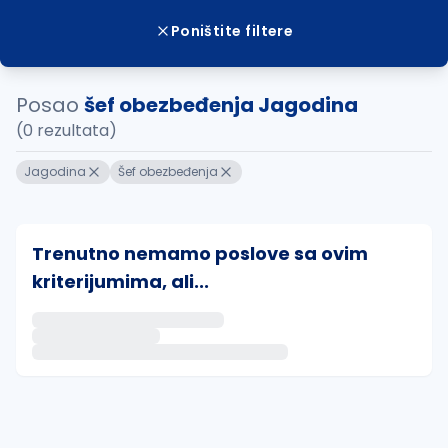
Poništite filtere
Posao
šef obezbeđenja Jagodina
(0 rezultata)
Jagodina
Šef obezbeđenja
Trenutno nemamo poslove sa ovim
kriterijumima, ali...
Ako sačuvate ovu pretragu, obavestićemo vas putem 
uvajte pretragu