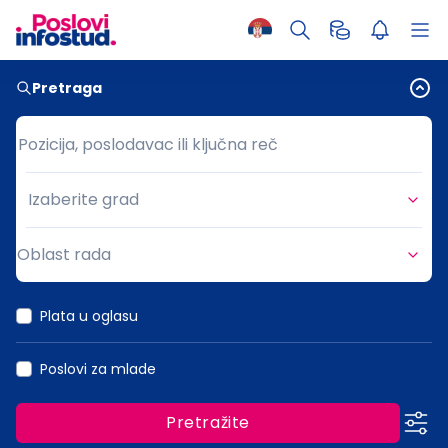
Pretraga
Pozicija, poslodavac ili ključna reč
Pozicija, poslodavac ili ključna reč
Izaberite grad
Grad
Oblast rada
Oblast rada
Plata u oglasu
Poslovi za mlade
Pretražite