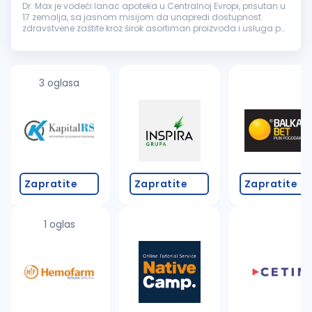
Dr. Max je vodeći lanac apoteka u Centralnoj Evropi, prisutan u
17 zemalja, sa jasnom misijom da unapredi dostupnost
zdravstvene zaštite kroz širok asortiman proizvoda i usluga po
pristupačnim cenama. Zahvaljujući kontinuiranom rastu i
širenju poslov...
3 oglasa
Zapratite
Zapratite
Zapratite
1 oglas