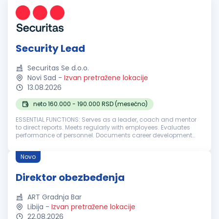
Security Lead
Securitas Se d.o.o.
Novi Sad
-
Izvan pretražene lokacije
13.08.2026
neto 160.000 - 190.000 RSD (mesečno)
ESSENTIAL FUNCTIONS: Serves as a leader, coach and mentor
to direct reports. Meets regularly with employees. Evaluates
performance of personnel. Documents career development
opportunities, performance deficiencies, and disciplines
according to organ...
Novo
Direktor obezbeđenja
ART Gradnja Bar
Libija
-
Izvan pretražene lokacije
22.08.2026