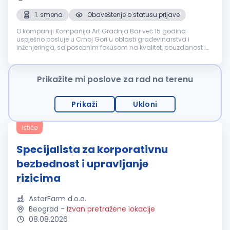
1. smena
Obaveštenje o statusu prijave
O kompaniji Kompanija Art Gradnja Bar već 15 godina
uspješno posluje u Crnoj Gori u oblasti građevinarstva i
inženjeringa, sa posebnim fokusom na kvalitet, pouzdanost i
dugoročne odnose sa klijentima. Tokom ovog perioda
izgradili smo prepoznatljivo i...
Prikažite mi poslove za rad na terenu
Prikaži
Ukloni
Ističe
Specijalista za korporativnu
bezbednost i upravljanje
rizicima
AsterFarm d.o.o.
Beograd
-
Izvan pretražene lokacije
08.08.2026