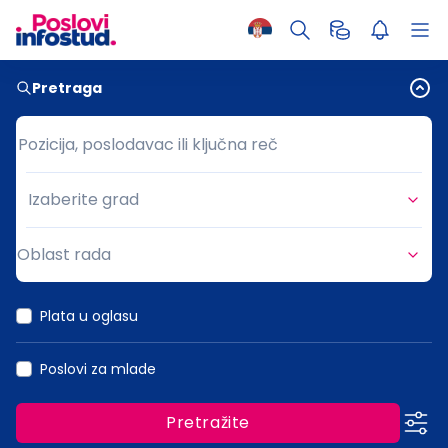
Pretraga
Pozicija, poslodavac ili ključna reč
Pozicija, poslodavac ili ključna reč
Izaberite grad
Grad
Oblast rada
Oblast rada
Plata u oglasu
Poslovi za mlade
Pretražite