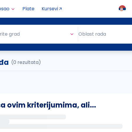
osao
Plate
Kursevi
Oblast rada
rite grad
Oblast rada
eđa
(0 rezultata)
ovim kriterijumima, ali...
s putem email-a kada se pojave novi poslovi.