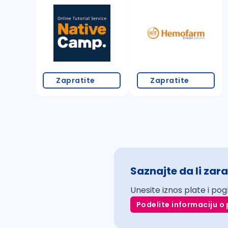
Zapratite
Zapratite
Saznajte da li zara
Unesite iznos plate i pog
Podelite informaciju o 