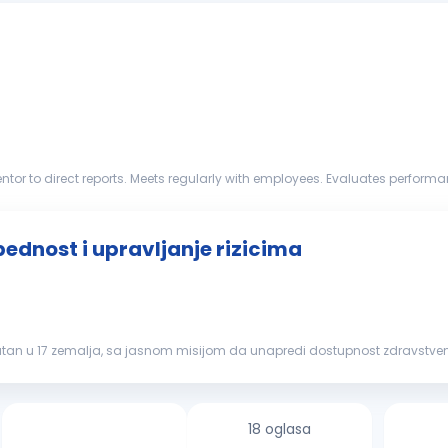
ies, and disciplines according to organ...
ednost i upravljanje rizicima
isutan u 17 zemalja, sa jasnom misijom da unapredi dostupnost zdravstvene
 širenju poslov...
18 oglasa