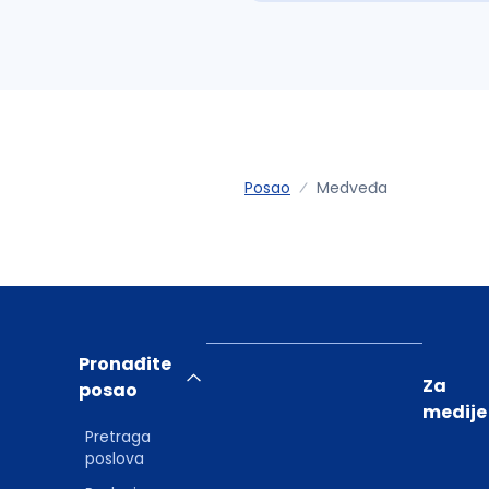
Posao
Medveđa
Pronađite
Za
posao
medije
Pretraga
poslova