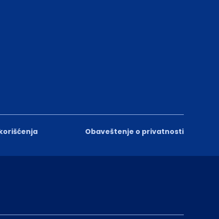
 korišćenja
Obaveštenje o privatnosti