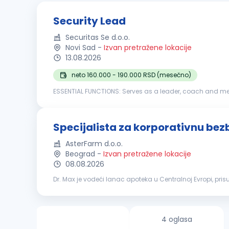
Security Lead
Securitas Se d.o.o.
Novi Sad
-
Izvan pretražene lokacije
13.08.2026
neto 160.000 - 190.000 RSD (mesečno)
ESSENTIAL FUNCTIONS: Serves as a leader, coach and mentor to direct reports. Meets regularly with employees. Evaluates performance of personnel. Documents
career development opportunities, performance deficienc
Specijalista za korporativnu bezb
AsterFarm d.o.o.
Beograd
-
Izvan pretražene lokacije
08.08.2026
Dr. Max je vodeći lanac apoteka u Centralnoj Evropi, pr
pristupačnim cenama. Zahvaljujući kontinuiranom rastu i
4 oglasa