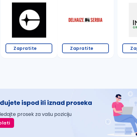
Zapratite
Zapratite
Za
đujete ispod ili iznad proseka
ledajte prosek za vašu poziciju
plati