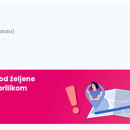
ultata)
 š, đ, ž, dž)
 od željene
prilikom