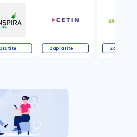
pratite
Zapratite
Zapratite