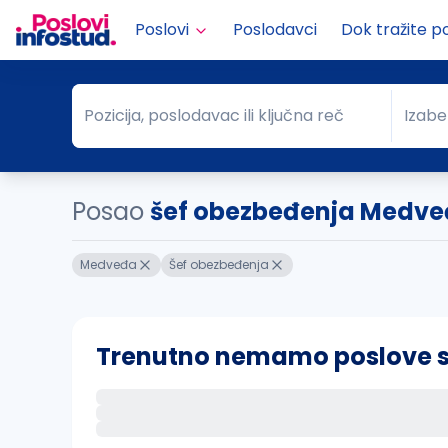
Poslovi
Poslodavci
Dok tražite p
Pozicija, poslodavac ili ključna reč
Izabe
Pozicija, poslodavac ili ključna reč
Grad
Posao
šef obezbeđenja Medv
Medveđa
Šef obezbeđenja
Trenutno nemamo poslove sa 
Ako sačuvate ovu pretragu, obavestićemo va