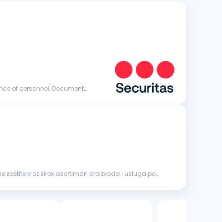
 zaštite kroz širok asortiman proizvoda i usluga po
8 oglasa