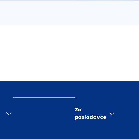
Za
poslodavce