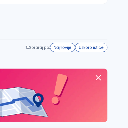
Sortiraj po:
Najnovije
Uskoro ističe