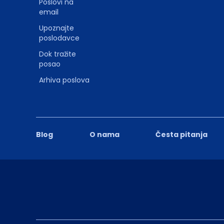
Poslovi na
email
Upoznajte
poslodavce
Dok tražite
posao
Arhiva poslova
Blog
O nama
Česta pitanja