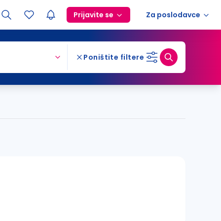
Prijavite se
Za poslodavce
Poništite filtere