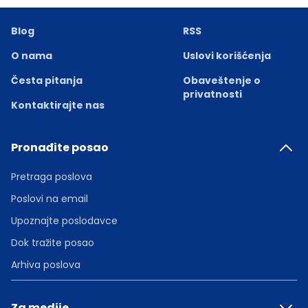
Blog
RSS
O nama
Uslovi korišćenja
Česta pitanja
Obaveštenje o
privatnosti
Kontaktirajte nas
Pronađite posao
Pretraga poslova
Poslovi na email
Upoznajte poslodavce
Dok tražite posao
Arhiva poslova
Za medije