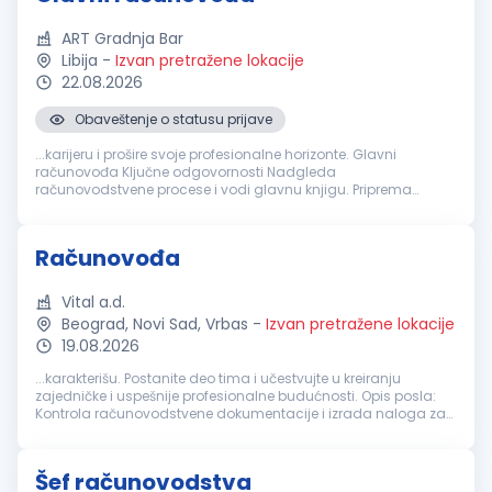
ART Gradnja Bar
Libija
-
Izvan pretražene lokacije
22.08.2026
Obaveštenje o statusu prijave
...karijeru i prošire svoje profesionalne horizonte. Glavni
računovođa Ključne odgovornosti Nadgleda
računovodstvene procese i vodi glavnu knjigu. Priprema
mjesečne, kvartalne i godišnje finansijske izvještaje. Provjerava
dnevne prihode i usklađuje POS...
Računovođa
Vital a.d.
Beograd, Novi Sad, Vrbas
-
Izvan pretražene lokacije
19.08.2026
...karakterišu. Postanite deo tima i učestvujte u kreiranju
zajedničke i uspešnije profesionalne budućnosti. Opis posla:
Kontrola računovodstvene dokumentacije i izrada naloga za
knjiženje poslovnih promena; Knjiženje poslovnih promena u
skladu sa važećim...
Šef računovodstva