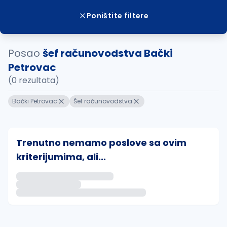
Poništite filtere
Posao
šef računovodstva Bački
Petrovac
(0 rezultata)
Bački Petrovac
Šef računovodstva
Trenutno nemamo poslove sa ovim
kriterijumima, ali...
Ako sačuvate ovu pretragu, obavestićemo vas putem 