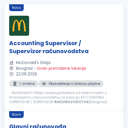
Novo
Accounting Supervisor /
Supervizor računovodstva
McDonald's Srbija
Beograd
-
Izvan pretražene lokacije
22.08.2026
1. smena
Obaveštenje o statusu prijave
...McDonald`s Srbija raspisuje konkurs za radno mesto u
finansijama i računovodstvu za poziciju:ACCOUNTING
SUPERVISOR / SUPERVIZOR
RAČUNOVODSTVA
(Beograd)
Ključne odgovornosti: Lokalno izveštavanje i učešće u
korporativnom izveštavanju Knjiženje...
Novo
Glavni računovođa