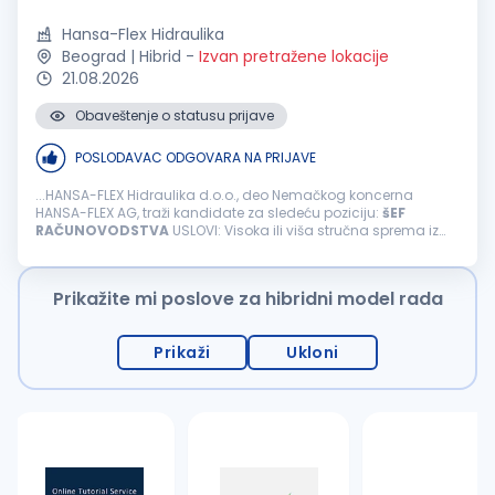
Hansa-Flex Hidraulika
Beograd | Hibrid
-
Izvan pretražene lokacije
21.08.2026
Obaveštenje o statusu prijave
POSLODAVAC ODGOVARA NA PRIJAVE
...HANSA-FLEX Hidraulika d.o.o., deo Nemačkog koncerna
HANSA-FLEX AG, traži kandidate za sledeću poziciju:
šEF
RAČUNOVODSTVA
USLOVI: Visoka ili viša stručna sprema iz
oblasti finansija ili
računovodstva
Radno iskustvo na
rukovodećim pozicijama...
Prikažite mi poslove za hibridni model rada
Prikaži
Ukloni