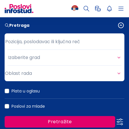
Pretraga
Pozicija, poslodavac ili ključna reč
Pozicija, poslodavac ili ključna reč
Izaberite grad
Grad
Oblast rada
Oblast rada
Plata u oglasu
Poslovi za mlade
Pretražite