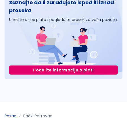
Saznajte da li zarađujete ispod ili iznad
proseka
Unesite iznos plate i pogledajte prosek za vašu poziciju
Podelite informaciju o plati
Posao
Bački Petrovac