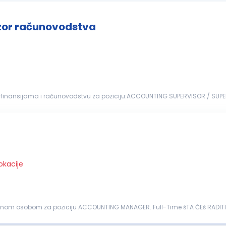
izor računovodstva
 u finansijama i računovodstvu za poziciju:ACCOUNTING SUPERVISOR / SUP
rad) Ključne odgovornosti: Lokalno izveštavanje i učešće u korporativnom izveštavanju Knjiženje...
okacije
raživanja Driver...