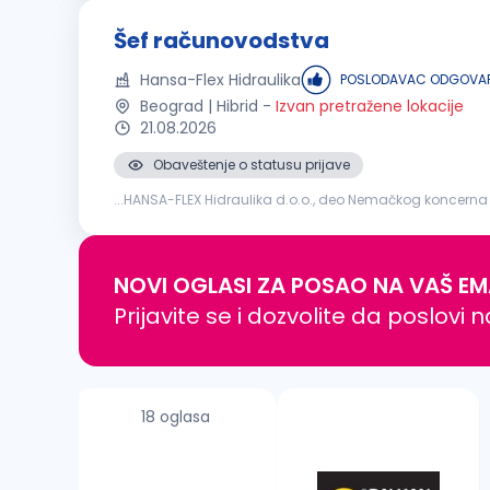
Šef računovodstva
Hansa-Flex Hidraulika
POSLODAVAC ODGOVAR
Beograd | Hibrid
-
Izvan pretražene lokacije
21.08.2026
Obaveštenje o statusu prijave
...HANSA-FLEX Hidraulika d.o.o., deo Nemačkog koncerna 
finansija ili
računovodstva
Radno iskustvo na rukovod
NOVI OGLASI ZA POSAO NA VAŠ EM
Prijavite se i dozvolite da poslovi 
18 oglasa