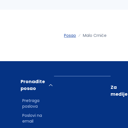
Posao
Malo Crniće
Pronađite
Za
posao
medije
Pretraga
poslova
Poslovi na
email