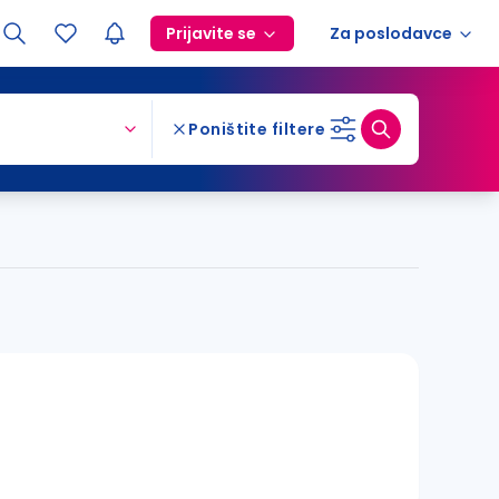
Prijavite se
Za poslodavce
Poništite filtere