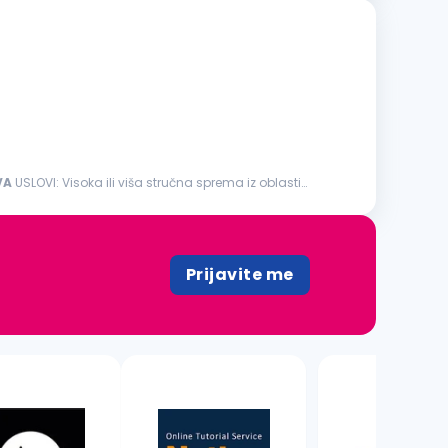
VA
USLOVI: Visoka ili viša stručna sprema iz oblasti
Prijavite me
1 oglas