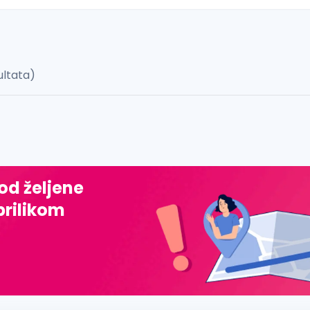
ultata)
 š, đ, ž, dž)
 od željene
prilikom