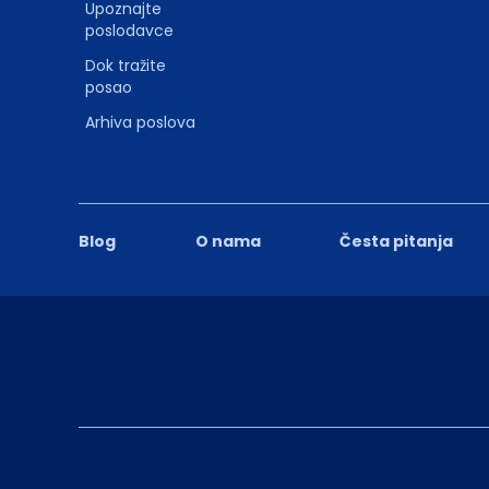
Upoznajte
poslodavce
Dok tražite
posao
Arhiva poslova
Blog
O nama
Česta pitanja