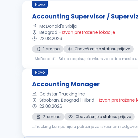
Novo
Accounting Supervisor / Superv
McDonald's Srbija
Beograd
-
Izvan pretražene lokacije
22.08.2026
1. smena
Obaveštenje o statusu prijave
...McDonald`s Srbija raspisuje konkurs za radno mesto
RAČUNOVODSTVA
(Beog
Novo
Accounting Manager
Goldstar Trucking Inc
Srbobran, Beograd | Hibrid
-
Izvan pretražene l
22.08.2026
2. smena
Obaveštenje o statusu prijave
Payable & Accounts Receivable Fakturisanje i naplata pot