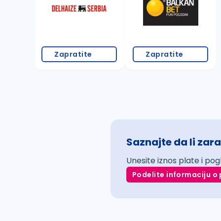
Zapratite
Zapratite
Saznajte da li zara
Unesite iznos plate i pog
Podelite informaciju o 