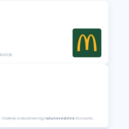
ERVIZOR
...Trucking kompanija u potrazi je za iskusnom i odgovornom osobom za poziciju ACCOUNTING MANAGER. Full-Time šTA ĆEš RADITI: Vođenje svakodnevnog
računovodstva
Accounts