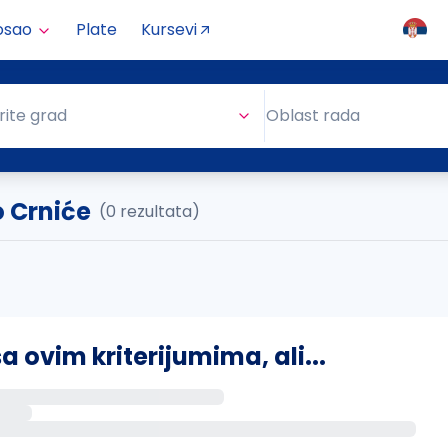
osao
Plate
Kursevi
Oblast rada
rite grad
Oblast rada
 Crniće
(0 rezultata)
ovim kriterijumima, ali...
s putem email-a kada se pojave novi poslovi.