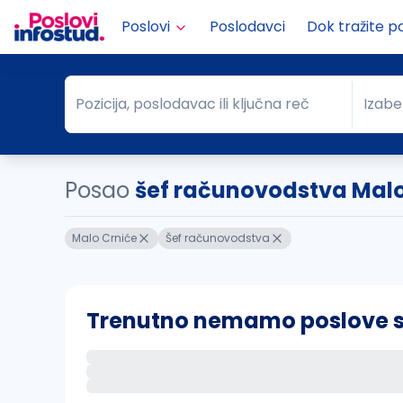
Poslovi
Poslodavci
Dok tražite p
Pozicija, poslodavac ili ključna reč
Izabe
Pozicija, poslodavac ili ključna reč
Grad
Posao
šef računovodstva Malo
Malo Crniće
Šef računovodstva
Trenutno nemamo poslove sa 
Ako sačuvate ovu pretragu, obavestićemo va