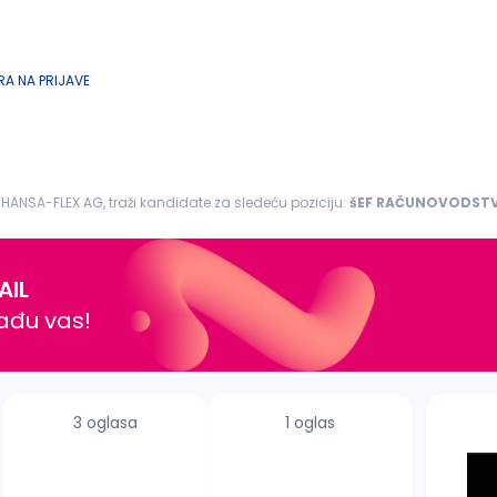
A NA PRIJAVE
HANSA-FLEX AG, traži kandidate za sledeću poziciju:
šEF
RAČUNOVODST
ećim pozicijama...
AIL
nađu vas!
3 oglasa
1 oglas