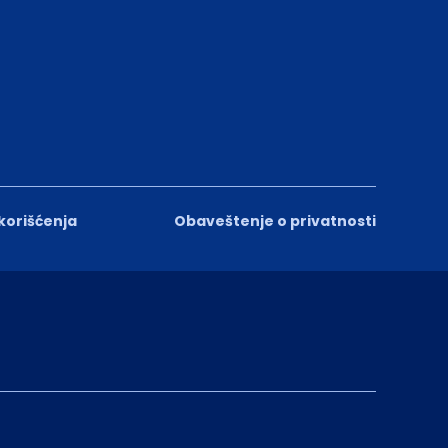
 korišćenja
Obaveštenje o privatnosti