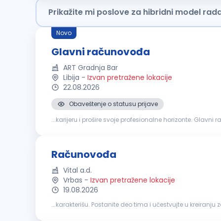
Prikažite mi poslove za hibridni model rad
Novo
Glavni računovođa
ART Gradnja Bar
Libija
-
Izvan pretražene lokacije
22.08.2026
Obaveštenje o statusu prijave
...karijeru i prošire svoje profesionalne horizonte. Glavni računovođa Ključne odgovornosti Nadgleda računovodst
godišnje finansijske izvještaje. Provjerava dnevne prihode
Računovođa
Vital a.d.
Vrbas
-
Izvan pretražene lokacije
19.08.2026
...karakterišu. Postanite deo tima i učestvujte u kreiranju zajedničke i uspešnije profesio
poslovnih promena; Knjiženje poslovnih promena u sklad