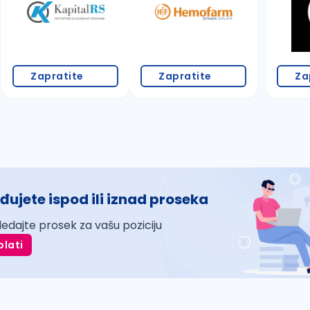
Zapratite
Zapratite
Za
đujete ispod ili iznad proseka
ledajte prosek za vašu poziciju
plati