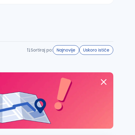
Sortiraj po:
Najnovije
Uskoro ističe