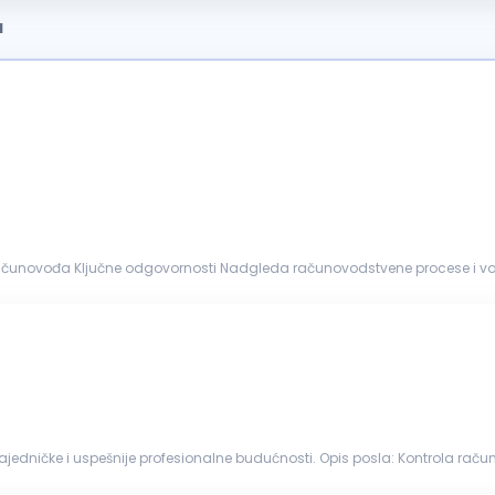
a
vene procese i vodi glavnu knjigu. Priprema mjesečne, kvartalne i
 i usklađuje POS...
nalne budućnosti. Opis posla: Kontrola računovodstvene dokumentacije i izrada naloga za knjiženje
u sa važećim...