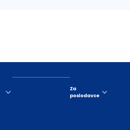
Za
poslodavce