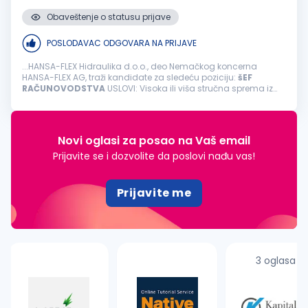
Obaveštenje o statusu prijave
POSLODAVAC ODGOVARA NA PRIJAVE
...HANSA-FLEX Hidraulika d.o.o., deo Nemačkog koncerna
HANSA-FLEX AG, traži kandidate za sledeću poziciju:
šEF
RAČUNOVODSTVA
USLOVI: Visoka ili viša stručna sprema iz
oblasti finansija ili
računovodstva
Radno iskustvo na
rukovodećim pozicijama...
Novi oglasi za posao na Vaš email
Prijavite se i dozvolite da poslovi nađu vas!
Prijavite me
3 oglasa