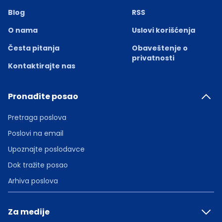
Blog
RSS
O nama
Uslovi korišćenja
Česta pitanja
Obaveštenje o
privatnosti
Kontaktirajte nas
Pronađite posao
Pretraga poslova
Poslovi na email
Upoznajte poslodavce
Dok tražite posao
Arhiva poslova
Za medije