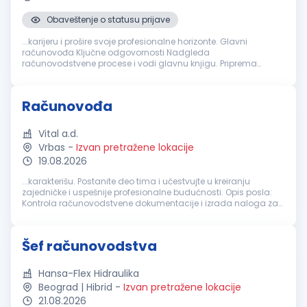
Obaveštenje o statusu prijave
...karijeru i prošire svoje profesionalne horizonte. Glavni
računovođa Ključne odgovornosti Nadgleda
računovodstvene procese i vodi glavnu knjigu. Priprema
mjesečne, kvartalne i godišnje finansijske izvještaje. Provjerava
dnevne prihode i usklađuje POS...
Računovođa
Vital a.d.
Vrbas
-
Izvan pretražene lokacije
19.08.2026
...karakterišu. Postanite deo tima i učestvujte u kreiranju
zajedničke i uspešnije profesionalne budućnosti. Opis posla:
Kontrola računovodstvene dokumentacije i izrada naloga za
knjiženje poslovnih promena; Knjiženje poslovnih promena u
skladu sa važećim...
Šef računovodstva
Hansa-Flex Hidraulika
Beograd | Hibrid
-
Izvan pretražene lokacije
21.08.2026