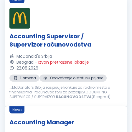
Accounting Supervisor /
Supervizor računovodstva
McDonald's Srbija
Beograd
-
Izvan pretražene lokacije
22.08.2026
1. smena
Obaveštenje o statusu prijave
...McDonald`s Srbija raspisuje konkurs za radno mesto u
finansijama i računovodstvu za poziciju:ACCOUNTING
SUPERVISOR / SUPERVIZOR
RAČUNOVODSTVA
(Beograd)
Ključne odgovornosti: Lokalno izveštavanje i učešće u
korporativnom izveštavanju Knjiženje...
Novo
Accounting Manager