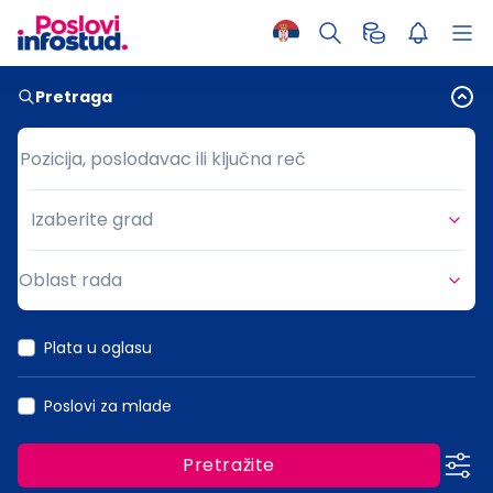
Pretraga
Pozicija, poslodavac ili ključna reč
Pozicija, poslodavac ili ključna reč
Izaberite grad
Grad
Oblast rada
Oblast rada
Plata u oglasu
Poslovi za mlade
Pretražite