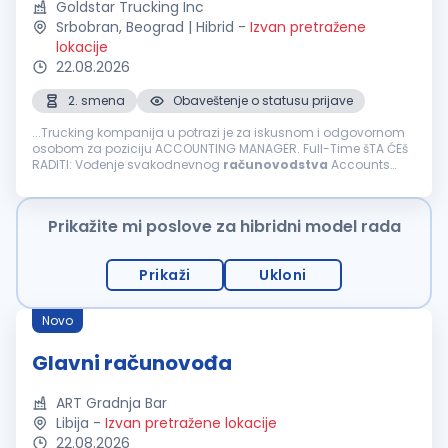
Goldstar Trucking Inc
Srbobran, Beograd | Hibrid
-
Izvan pretražene
lokacije
22.08.2026
2. smena
Obaveštenje o statusu prijave
...Trucking kompanija u potrazi je za iskusnom i odgovornom
osobom za poziciju ACCOUNTING MANAGER. Full-Time šTA ĆEš
RADITI: Vođenje svakodnevnog
računovodstva
Accounts
Payable & Accounts Receivable Fakturisanje i naplata
potraživanja Driver...
Prikažite mi poslove za hibridni model rada
Prikaži
Ukloni
Novo
Glavni računovođa
ART Gradnja Bar
Libija
-
Izvan pretražene lokacije
22.08.2026