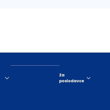
Za
poslodavce