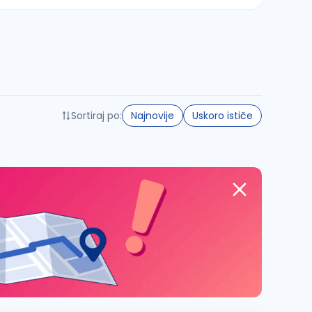
Sortiraj po:
Najnovije
Uskoro ističe