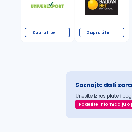
Zapratite
Zapratite
Saznajte da li zara
Unesite iznos plate i pog
Podelite informaciju o 