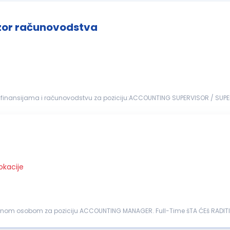
izor računovodstva
 u finansijama i računovodstvu za poziciju:ACCOUNTING SUPERVISOR / SUP
rad) Ključne odgovornosti: Lokalno izveštavanje i učešće u korporativnom izveštavanju Knjiženje...
okacije
raživanja Driver...