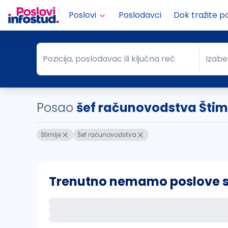
Poslovi
Poslodavci
Dok tražite p
Pozicija, poslodavac ili ključna reč
Izabe
Pozicija, poslodavac ili ključna reč
Grad
Posao
šef računovodstva Štim
Štimlje
Šef računovodstva
Trenutno nemamo poslove sa 
Ako sačuvate ovu pretragu, obavestićemo va