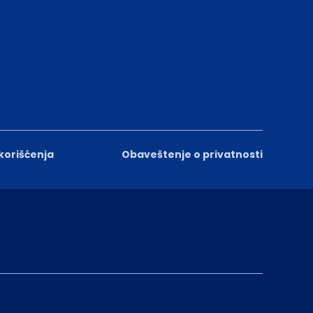
 korišćenja
Obaveštenje o privatnosti