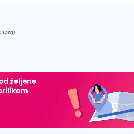
ultata)
 š, đ, ž, dž)
 od željene
prilikom