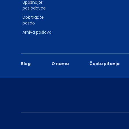
Upoznajte
poslodavce
Dok tražite
posao
Arhiva poslova
Blog
O nama
Česta pitanja