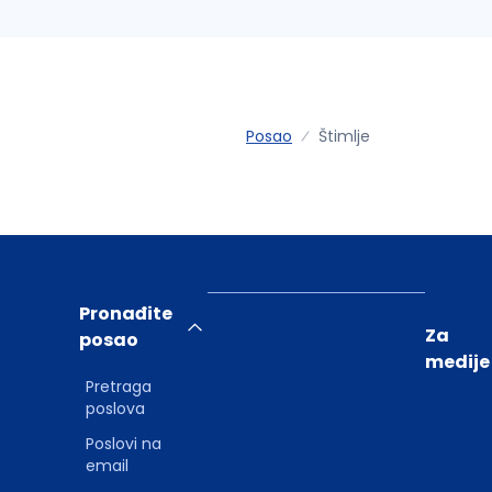
Posao
Štimlje
Pronađite
Za
posao
medije
Pretraga
poslova
Poslovi na
email