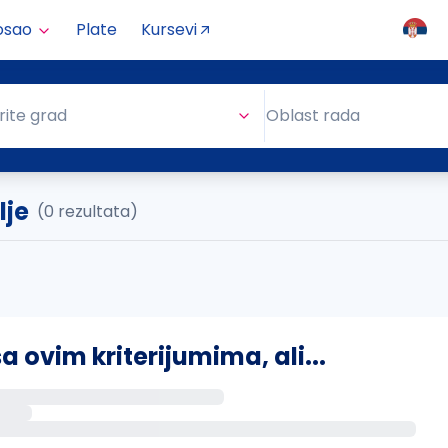
osao
Plate
Kursevi
Oblast rada
rite grad
Oblast rada
lje
(0 rezultata)
ovim kriterijumima, ali...
s putem email-a kada se pojave novi poslovi.