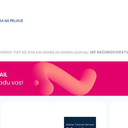
A NA PRIJAVE
HANSA-FLEX AG, traži kandidate za sledeću poziciju:
šEF
RAČUNOVODST
ećim pozicijama...
AIL
nađu vas!