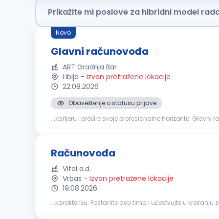
Prikažite mi poslove za hibridni model rad
Novo
Glavni računovođa
ART Gradnja Bar
Libija
-
Izvan pretražene lokacije
22.08.2026
Obaveštenje o statusu prijave
...karijeru i prošire svoje profesionalne horizonte. Glavni računovođa Ključne odgovornosti Nadgleda računovodst
godišnje finansijske izvještaje. Provjerava dnevne prihode
Računovođa
Vital a.d.
Vrbas
-
Izvan pretražene lokacije
19.08.2026
...karakterišu. Postanite deo tima i učestvujte u kreiranju zajedničke i uspešnije profesio
poslovnih promena; Knjiženje poslovnih promena u sklad