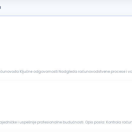
a
vene procese i vodi glavnu knjigu. Priprema mjesečne, kvartalne i
 i usklađuje POS...
nalne budućnosti. Opis posla: Kontrola računovodstvene dokumentacije i izrada naloga za knjiženje
u sa važećim...