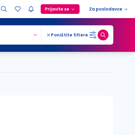
Prijavite se
Za poslodavce
Poništite filtere