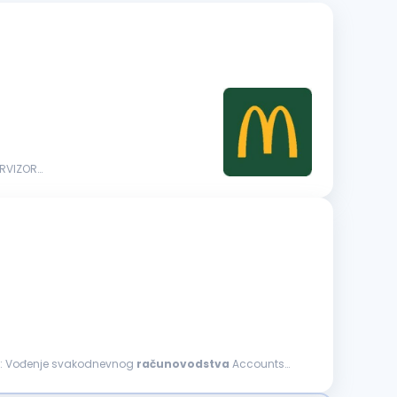
ERVIZOR
...Trucking kompanija u potrazi je za iskusnom i odgovornom osobom za poziciju ACCOUNTING MANAGER. Full-Time šTA ĆEš RADITI: Vođenje svakodnevnog
računovodstva
Accounts