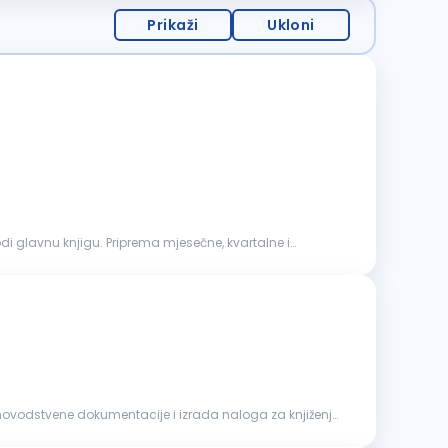
Prikaži
Ukloni