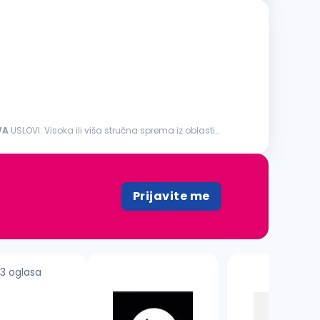
VA
USLOVI: Visoka ili viša stručna sprema iz oblasti
Prijavite me
3 oglasa