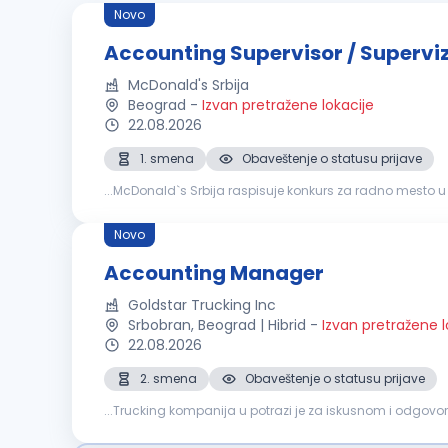
Novo
Accounting Supervisor / Superv
McDonald's Srbija
Beograd
-
Izvan pretražene lokacije
22.08.2026
1. smena
Obaveštenje o statusu prijave
...McDonald`s Srbija raspisuje konkurs za radno mesto
RAČUNOVODSTVA
(Beog
Novo
Accounting Manager
Goldstar Trucking Inc
Srbobran, Beograd | Hibrid
-
Izvan pretražene l
22.08.2026
2. smena
Obaveštenje o statusu prijave
Payable & Accounts Receivable Fakturisanje i naplata pot