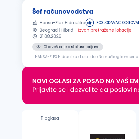
Šef računovodstva
Hansa-Flex Hidraulika
POSLODAVAC ODGOVAR
Beograd | Hibrid
-
Izvan pretražene lokacije
21.08.2026
Obaveštenje o statusu prijave
...HANSA-FLEX Hidraulika d.o.o., deo Nemačkog koncerna 
finansija ili
računovodstva
Radno iskustvo na rukovod
NOVI OGLASI ZA POSAO NA VAŠ EM
Prijavite se i dozvolite da poslovi 
11 oglasa