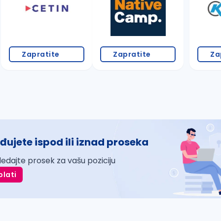
Zapratite
Zapratite
Za
đujete ispod ili iznad proseka
ledajte prosek za vašu poziciju
plati