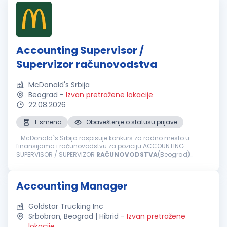
Accounting Supervisor /
Supervizor računovodstva
McDonald's Srbija
Beograd
-
Izvan pretražene lokacije
22.08.2026
1. smena
Obaveštenje o statusu prijave
...McDonald`s Srbija raspisuje konkurs za radno mesto u
finansijama i računovodstvu za poziciju:ACCOUNTING
SUPERVISOR / SUPERVIZOR
RAČUNOVODSTVA
(Beograd)
Ključne odgovornosti: Lokalno izveštavanje i učešće u
korporativnom izveštavanju Knjiženje...
Accounting Manager
Goldstar Trucking Inc
Srbobran, Beograd | Hibrid
-
Izvan pretražene
lokacije