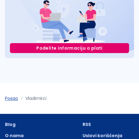
Podelite informaciju o plati
Posao
Vladimirci
Blog
RSS
O nama
Uslovi korišćenja