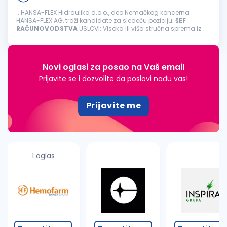
...HANSA-FLEX Hidraulika d.o.o., deo Nemačkog koncerna
HANSA-FLEX AG, traži kandidate za sledeću poziciju:
šEF
RAČUNOVODSTVA
USLOVI: Visoka ili viša stručna sprema iz
oblasti finansija ili
računovodstva
Radno iskustvo na
rukovodećim pozicijama...
Novi oglasi za posao na Vaš email
Prijavite se i dozvolite da poslovi nađu vas!
Prijavite me
1 oglas