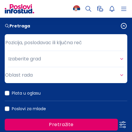
Pretraga
Pozicija, poslodavac ili ključna reč
Pozicija, poslodavac ili ključna reč
Izaberite grad
Grad
Oblast rada
Oblast rada
Plata u oglasu
Poslovi za mlade
Pretražite