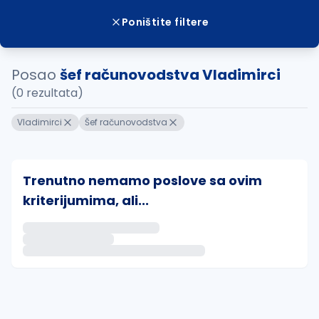
Poništite filtere
Posao
šef računovodstva Vladimirci
(0 rezultata)
Vladimirci
Šef računovodstva
Trenutno nemamo poslove sa ovim
kriterijumima, ali...
Ako sačuvate ovu pretragu, obavestićemo vas putem 
uvajte pretragu