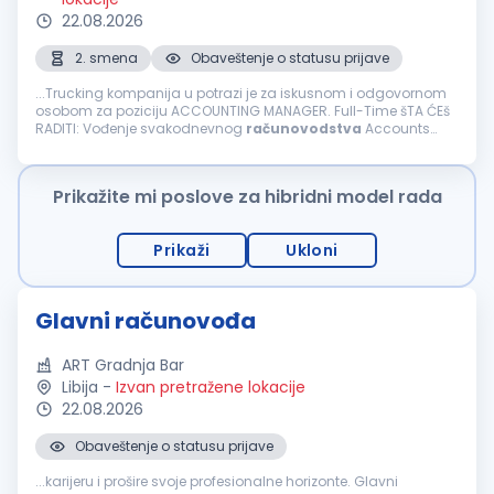
22.08.2026
2. smena
Obaveštenje o statusu prijave
...Trucking kompanija u potrazi je za iskusnom i odgovornom
osobom za poziciju ACCOUNTING MANAGER. Full-Time šTA ĆEš
RADITI: Vođenje svakodnevnog
računovodstva
Accounts
Payable & Accounts Receivable Fakturisanje i naplata
potraživanja Driver...
Prikažite mi poslove za hibridni model rada
Prikaži
Ukloni
Glavni računovođa
ART Gradnja Bar
Libija
-
Izvan pretražene lokacije
22.08.2026
Obaveštenje o statusu prijave
...karijeru i prošire svoje profesionalne horizonte. Glavni