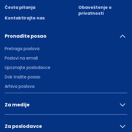
Česta pitanja
Obaveštenje o
privatnosti
Kontaktirajte nas
Pronađite posao
Pretraga poslova
Poslovi na email
Upoznajte poslodavce
Dok tražite posao
Arhiva poslova
Za medije
Za poslodavce