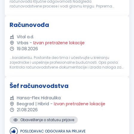
računovođa Ključne odgovornosti Nadgleda
računovodstvene procese i vodi glavnu knjigu. Priprema
mjesečne, kvartalne i godišnje finansijske izvještaje. Provjerava
dnevne prihode i usklađuje POS...
Računovođa
Vital a.d.
Vrbas
-
Izvan pretražene lokacije
19.08.2026
...karakterišu. Postanite deo tima i učestvujte u kreiranju
zajedničke i uspešnije profesionalne budućnosti. Opis posla:
Kontrola računovodstvene dokumentacije i izrada naloga za
knjiženje poslovnih promena; Knjiženje poslovnih promena u
skladu sa važećim...
Šef računovodstva
Hansa-Flex Hidraulika
Beograd | Hibrid
-
Izvan pretražene lokacije
21.08.2026
Obaveštenje o statusu prijave
POSLODAVAC ODGOVARA NA PRIJAVE