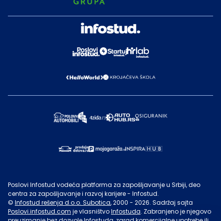
Poslovi Infostud vodeća platforma za zapošljavanje u Srbiji, deo
centra za zapošljavanje i razvoj karijere - Infostud.
©
Infostud rešenja d.o.o. Subotica
, 2000 -
2026
. Sadržaj sajta
Poslovi.infostud.com
je vlasništvo
Infostuda
. Zabranjeno je njegovo
preuzimanje bez dozvole
Infostuda
, zarad komercijalne upotrebe ili