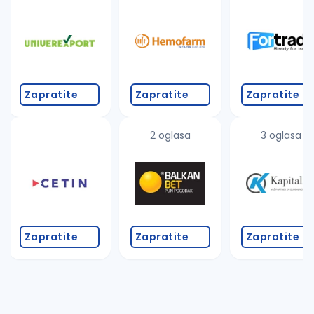
Takođe možete da:
proverite pravopisne greške (koristite č, ć, š, đ, ž,
povećajte radijus za odabrani grad
promenite odabrane filtere pretrage
Zapratite
Zapratite
Zapratite
2 oglasa
3 oglasa
Zapratite
Zapratite
Zapratite