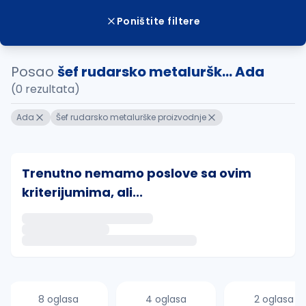
Poništite filtere
Posao
šef rudarsko metaluršk... Ada
(0 rezultata)
Ada
Šef rudarsko metalurške proizvodnje
Trenutno nemamo poslove sa ovim
kriterijumima, ali...
Ako sačuvate ovu pretragu, obavestićemo vas putem 
uvajte pretragu
8 oglasa
4 oglasa
2 oglasa