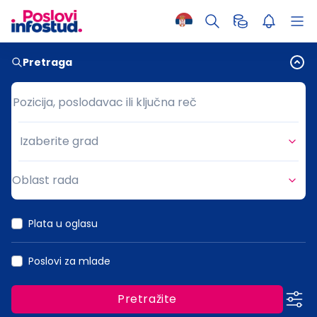
Pretraga
Pozicija, poslodavac ili ključna reč
Pozicija, poslodavac ili ključna reč
Izaberite grad
Grad
Oblast rada
Oblast rada
Plata u oglasu
Poslovi za mlade
Pretražite