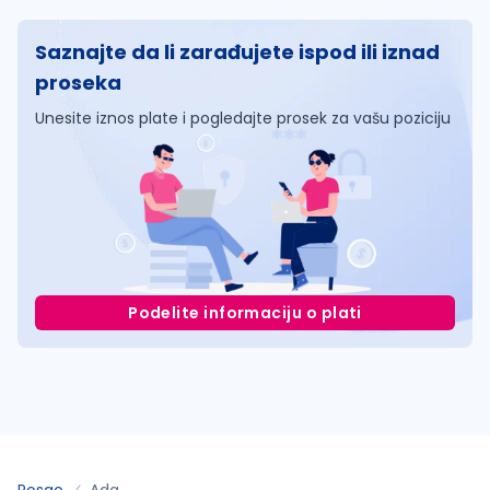
Saznajte da li zarađujete ispod ili iznad
proseka
Unesite iznos plate i pogledajte prosek za vašu poziciju
Podelite informaciju o plati
Posao
Ada