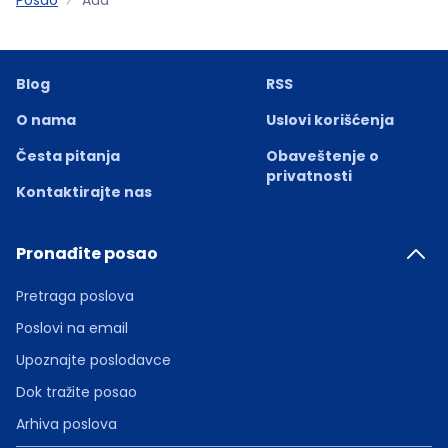
Blog
RSS
O nama
Uslovi korišćenja
Česta pitanja
Obaveštenje o
privatnosti
Kontaktirajte nas
Pronađite posao
Pretraga poslova
Poslovi na email
Upoznajte poslodavce
Dok tražite posao
Arhiva poslova