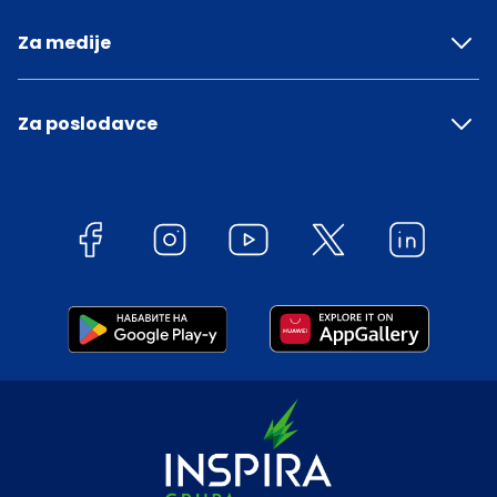
Za medije
Za poslodavce