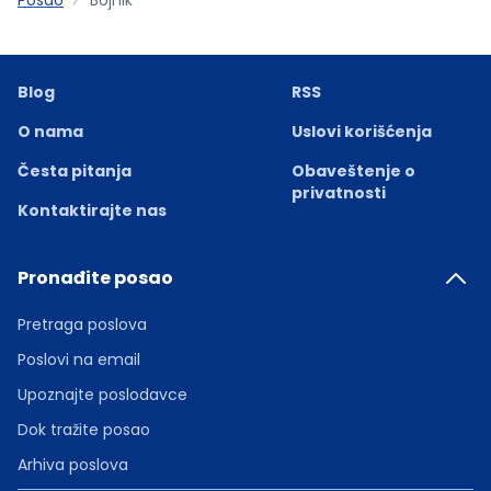
Blog
RSS
O nama
Uslovi korišćenja
Česta pitanja
Obaveštenje o
privatnosti
Kontaktirajte nas
Pronađite posao
Pretraga poslova
Poslovi na email
Upoznajte poslodavce
Dok tražite posao
Arhiva poslova