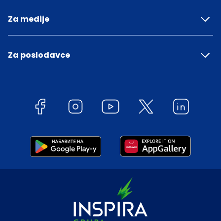
Za medije
Za poslodavce