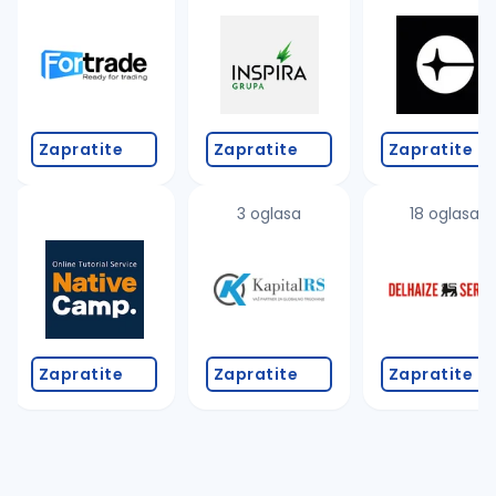
Takođe možete da:
proverite pravopisne greške (koristite č, ć, š, đ, ž,
povećajte radijus za odabrani grad
promenite odabrane filtere pretrage
Zapratite
Zapratite
Zapratite
3 oglasa
18 oglasa
Zapratite
Zapratite
Zapratite