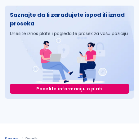
Saznajte da li zarađujete ispod ili iznad
proseka
Unesite iznos plate i pogledajte prosek za vašu poziciju
Podelite informaciju o plati
Posao
Bojnik