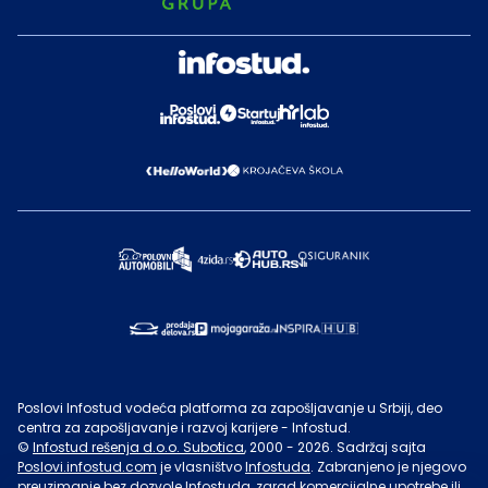
Poslovi Infostud vodeća platforma za zapošljavanje u Srbiji, deo
centra za zapošljavanje i razvoj karijere - Infostud.
©
Infostud rešenja d.o.o. Subotica
, 2000 -
2026
. Sadržaj sajta
Poslovi.infostud.com
je vlasništvo
Infostuda
. Zabranjeno je njegovo
preuzimanje bez dozvole
Infostuda
, zarad komercijalne upotrebe ili