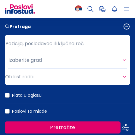
Pretraga
Pozicija, poslodavac ili ključna reč
Pozicija, poslodavac ili ključna reč
Izaberite grad
Grad
Oblast rada
Oblast rada
Plata u oglasu
Poslovi za mlade
Pretražite