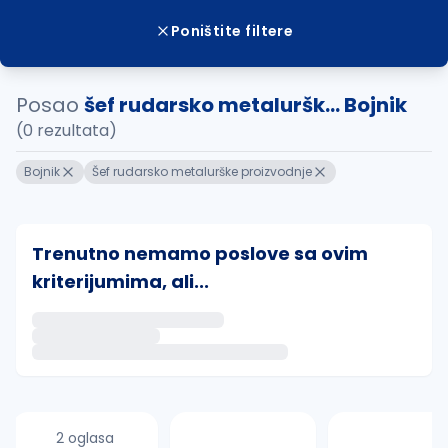
Poništite filtere
Posao
šef rudarsko metaluršk... Bojnik
(0 rezultata)
Bojnik
Šef rudarsko metalurške proizvodnje
Trenutno nemamo poslove sa ovim
kriterijumima, ali...
Ako sačuvate ovu pretragu, obavestićemo vas putem 
uvajte pretragu
2 oglasa