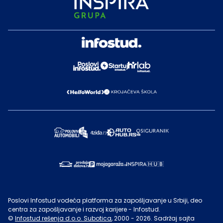
Poslovi Infostud vodeća platforma za zapošljavanje u Srbiji, deo
centra za zapošljavanje i razvoj karijere - Infostud.
©
Infostud rešenja d.o.o. Subotica
, 2000 -
2026
. Sadržaj sajta