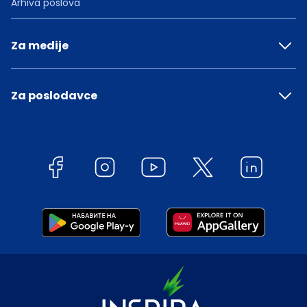
Arhiva poslova
Za medije
Za poslodavce