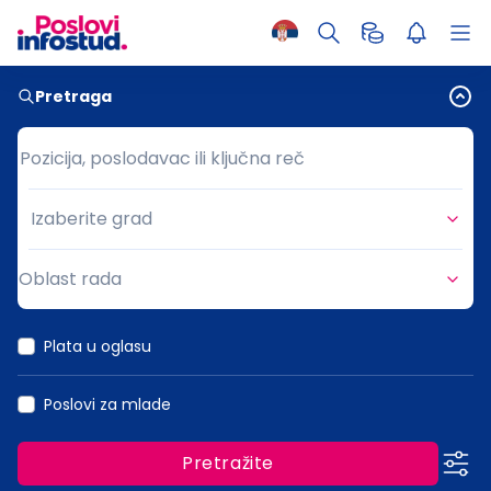
Pretraga
Pozicija, poslodavac ili ključna reč
Pozicija, poslodavac ili ključna reč
Izaberite grad
Grad
Oblast rada
Oblast rada
Plata u oglasu
Poslovi za mlade
Pretražite