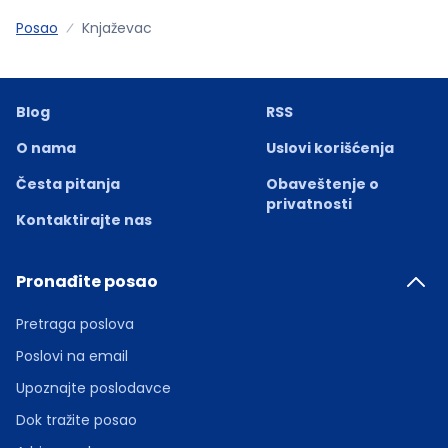
Posao
Knjaževac
Blog
RSS
O nama
Uslovi korišćenja
Česta pitanja
Obaveštenje o
privatnosti
Kontaktirajte nas
Pronađite posao
Pretraga poslova
Poslovi na email
Upoznajte poslodavce
Dok tražite posao