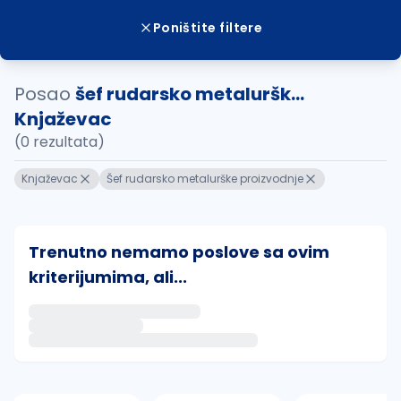
Poništite filtere
Posao
šef rudarsko metaluršk...
Knjaževac
(0 rezultata)
Knjaževac
Šef rudarsko metalurške proizvodnje
Trenutno nemamo poslove sa ovim
kriterijumima, ali...
Ako sačuvate ovu pretragu, obavestićemo vas putem 