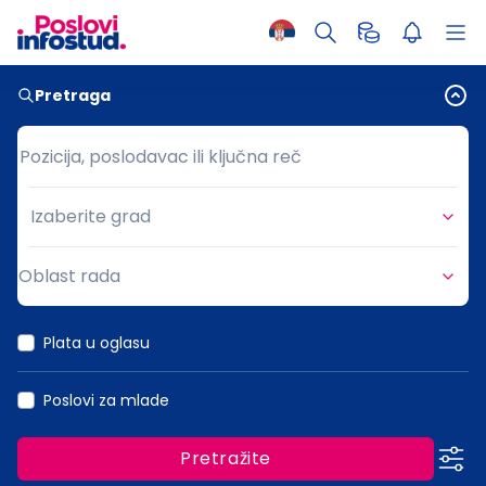
Pretraga
Pozicija, poslodavac ili ključna reč
Pozicija, poslodavac ili ključna reč
Izaberite grad
Grad
Oblast rada
Oblast rada
Plata u oglasu
Poslovi za mlade
Pretražite