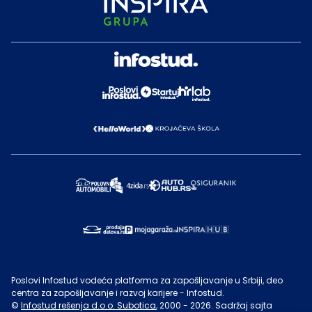
Poslovi Infostud vodeća platforma za zapošljavanje u Srbiji, deo
centra za zapošljavanje i razvoj karijere - Infostud.
©
Infostud rešenja d.o.o. Subotica
, 2000 -
2026
. Sadržaj sajta