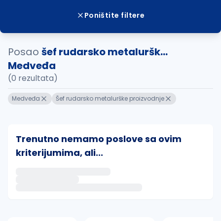
Poništite filtere
Posao
šef rudarsko metaluršk...
Medveđa
(0 rezultata)
Medveđa
Šef rudarsko metalurške proizvodnje
Trenutno nemamo poslove sa ovim
kriterijumima, ali...
Ako sačuvate ovu pretragu, obavestićemo vas putem 