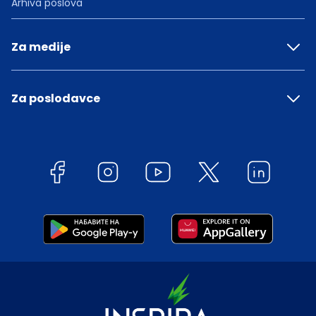
Arhiva poslova
Za medije
Za poslodavce