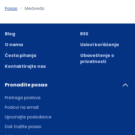
Posao
Medveđa
Blog
RSS
O nama
Uslovi korišćenja
Česta pitanja
Obaveštenje o
privatnosti
Kontaktirajte nas
Pronađite posao
Pretraga poslova
Poslovi na email
Upoznajte poslodavce
Dok tražite posao