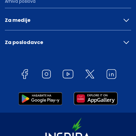
Arhiva poslova
Za medije
Za poslodavce