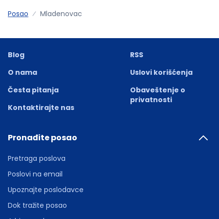
Posao
Mladenovac
Blog
RSS
O nama
Uslovi korišćenja
Česta pitanja
Obaveštenje o
privatnosti
Kontaktirajte nas
Pronađite posao
Pretraga poslova
Poslovi na email
Upoznajte poslodavce
Dok tražite posao