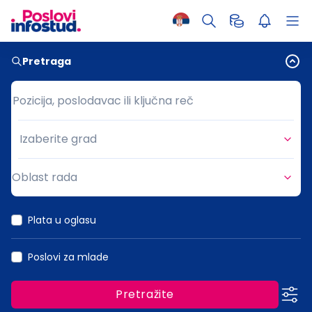
Pretraga
Pozicija, poslodavac ili ključna reč
Pozicija, poslodavac ili ključna reč
Izaberite grad
Grad
Oblast rada
Oblast rada
Plata u oglasu
Poslovi za mlade
Pretražite