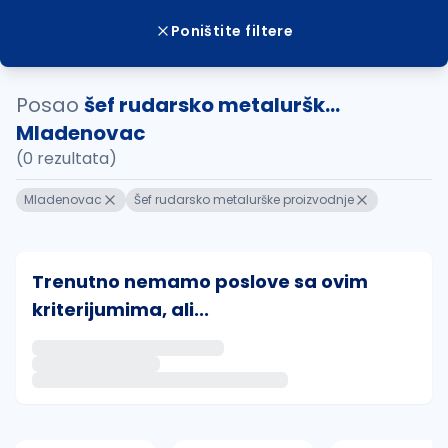
Poništite filtere
Posao
šef rudarsko metaluršk...
Mladenovac
(0 rezultata)
Mladenovac
Šef rudarsko metalurške proizvodnje
Trenutno nemamo poslove sa ovim
kriterijumima, ali...
Ako sačuvate ovu pretragu, obavestićemo vas putem 