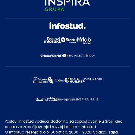
Poslovi Infostud vodeća platforma za zapošljavanje u Srbiji, deo
centra za zapošljavanje i razvoj karijere - Infostud.
©
Infostud rešenja d.o.o. Subotica
, 2000 -
2026
. Sadržaj sajta