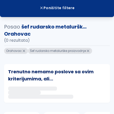
Poništite filtere
Posao
šef rudarsko metaluršk...
Orahovac
(0 rezultata)
Orahovac
Šef rudarsko metalurške proizvodnje
Trenutno nemamo poslove sa ovim
kriterijumima, ali...
Ako sačuvate ovu pretragu, obavestićemo vas putem 