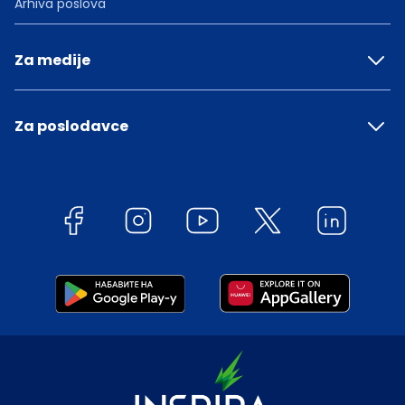
Arhiva poslova
Za medije
Za poslodavce