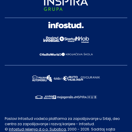
Poslovi Infostud vodeća platforma za zapošljavanje u Srbiji, deo
centra za zapošljavanje i razvoj karijere - Infostud.
©
Infostud rešenja d.o.o. Subotica
, 2000 -
2026
. Sadržaj sajta