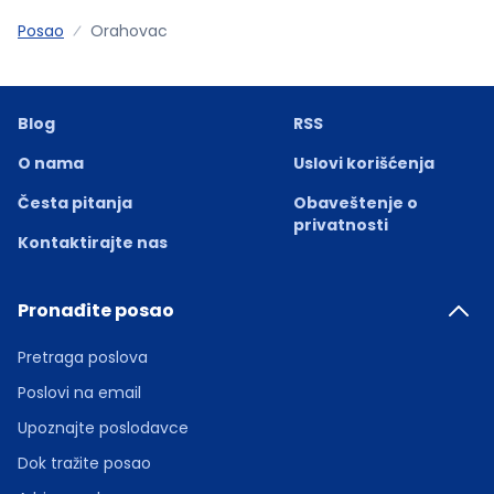
Posao
Orahovac
Blog
RSS
O nama
Uslovi korišćenja
Česta pitanja
Obaveštenje o
privatnosti
Kontaktirajte nas
Pronađite posao
Pretraga poslova
Poslovi na email
Upoznajte poslodavce
Dok tražite posao