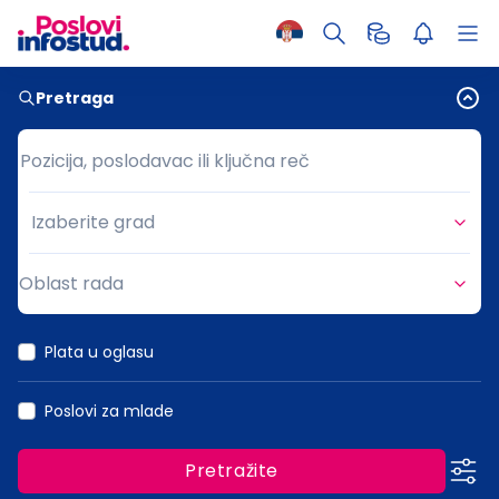
Pretraga
Pozicija, poslodavac ili ključna reč
Pozicija, poslodavac ili ključna reč
Izaberite grad
Grad
Oblast rada
Oblast rada
Plata u oglasu
Poslovi za mlade
Pretražite