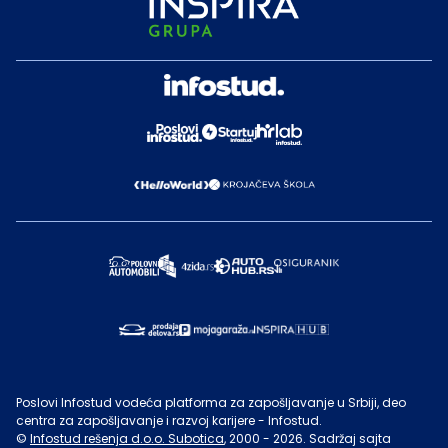
Poslovi Infostud vodeća platforma za zapošljavanje u Srbiji, deo
centra za zapošljavanje i razvoj karijere - Infostud.
©
Infostud rešenja d.o.o. Subotica
, 2000 -
2026
. Sadržaj sajta