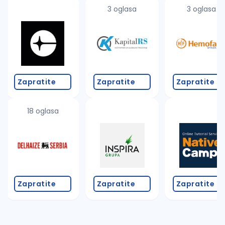
uvajte pretragu
3 oglasa
3 oglasa
Takođe možete da:
proverite pravopisne greške (koristite č, ć, š, đ, ž,
povećajte radijus za odabrani grad
promenite odabrane filtere pretrage
Zapratite
Zapratite
Zapratite
18 oglasa
Zapratite
Zapratite
Zapratite