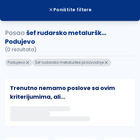
Poništite filtere
Posao
šef rudarsko metaluršk...
Podujevo
(0 rezultata)
Podujevo
Šef rudarsko metalurške proizvodnje
Trenutno nemamo poslove sa ovim
kriterijumima, ali...
Ako sačuvate ovu pretragu, obavestićemo vas putem 