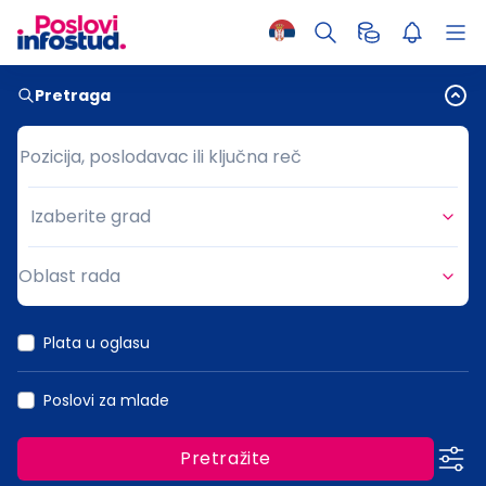
Pretraga
Pozicija, poslodavac ili ključna reč
Pozicija, poslodavac ili ključna reč
Izaberite grad
Grad
Oblast rada
Oblast rada
Plata u oglasu
Poslovi za mlade
Pretražite