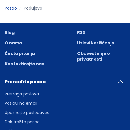
Posao
Podujevo
Blog
RSS
O nama
Uslovi korišćenja
Česta pitanja
Obaveštenje o
privatnosti
Kontaktirajte nas
Pronađite posao
Pretraga poslova
Poslovi na email
Upoznajte poslodavce
Dok tražite posao