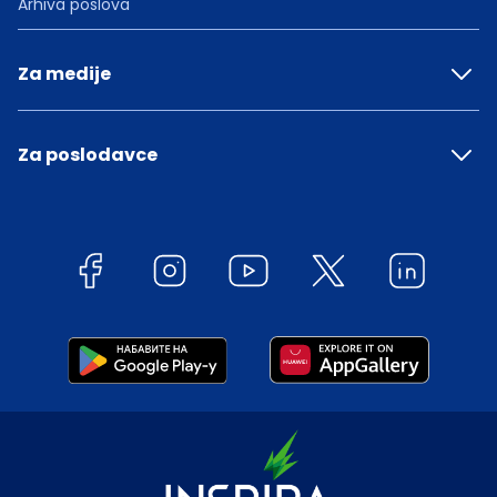
Arhiva poslova
Za medije
Za poslodavce