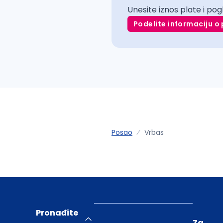
Unesite iznos plate i pog
Podelite informaciju o 
Posao
Vrbas
Pronađite
Za