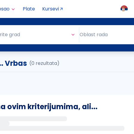
osao
Plate
Kursevi
Oblast rada
rite grad
Oblast rada
.. Vrbas
(0 rezultata)
ovim kriterijumima, ali...
s putem email-a kada se pojave novi poslovi.