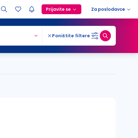
Prijavite se
Za poslodavce
Poništite filtere