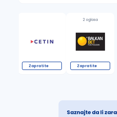
Sačuvajte pretragu
2 oglasa
Takođe možete da:
proverite pravopisne greške (koristite č, ć,
povećajte radijus za odabrani grad
promenite odabrane filtere pretrage
Zapratite
Zapratite
Saznajte da li zara