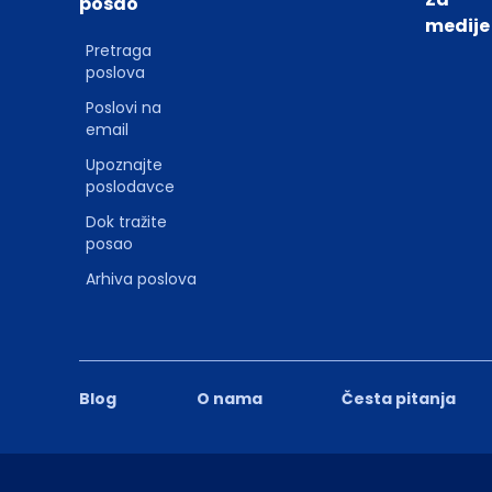
posao
medije
Pretraga
poslova
Poslovi na
email
Upoznajte
poslodavce
Dok tražite
posao
Arhiva poslova
Blog
O nama
Česta pitanja