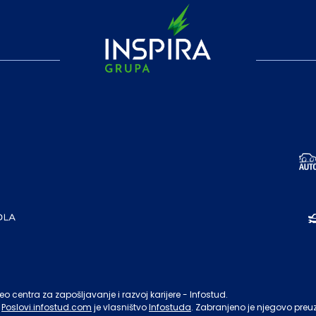
o centra za zapošljavanje i razvoj karijere - Infostud.
Poslovi.infostud.com
je vlasništvo
Infostuda
. Zabranjeno je njegovo preu