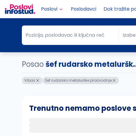
Poslovi
Poslodavci
Dok tražite p
Pozicija, poslodavac ili ključna reč
Izabe
Pozicija, poslodavac ili ključna reč
Grad
Posao
šef rudarsko metaluršk.
Vrbas
Šef rudarsko metalurške proizvodnje
Trenutno nemamo poslove sa 
Ako sačuvate ovu pretragu, obavestićemo va