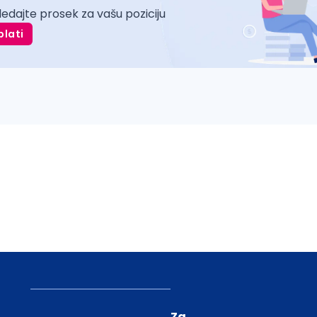
ledajte prosek za vašu poziciju
plati
Za