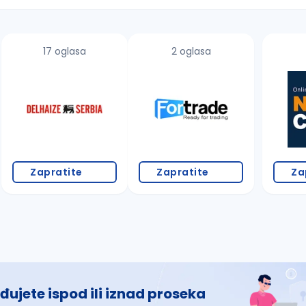
17 oglasa
2 oglasa
 š, đ, ž, dž)
Zapratite
Zapratite
Za
đujete ispod ili iznad proseka