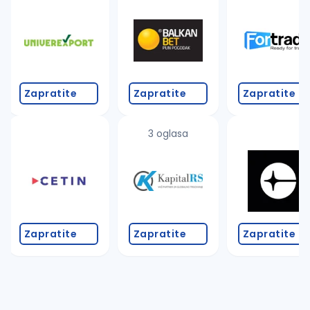
Takođe možete da:
proverite pravopisne greške (koristite č, ć, š, đ, ž,
povećajte radijus za odabrani grad
promenite odabrane filtere pretrage
Zapratite
Zapratite
Zapratite
3 oglasa
Zapratite
Zapratite
Zapratite