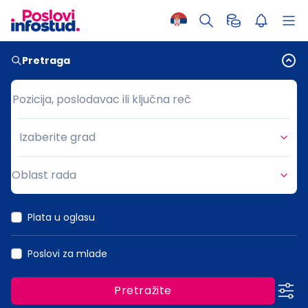
Pretraga
Pozicija, poslodavac ili ključna reč
Pozicija, poslodavac ili ključna reč
Izaberite grad
Grad
Oblast rada
Oblast rada
Plata u oglasu
Poslovi za mlade
Pretražite