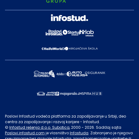
Poslovi Infostud vodeća platforma za zapošljavanje u Srbiji, deo
centra za zapošljavanje i razvoj karijere - Infostud.
©
Infostud rešenja d.o.o. Subotica
, 2000 -
2026
. Sadržaj sajta
Poslovi.infostud.com
je vlasništvo
Infostuda
. Zabranjeno je njegovo
preuzimanje bez dozvole
Infostuda
, zarad komercijalne upotrebe ili