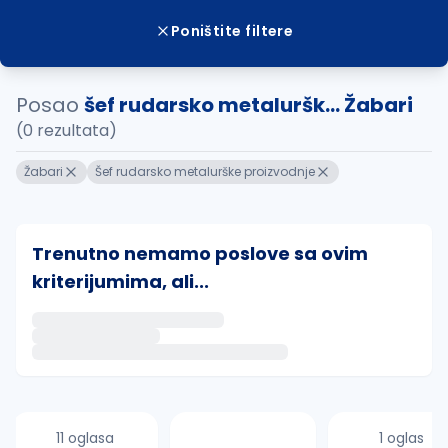
Poništite filtere
Posao
šef rudarsko metaluršk... Žabari
(0 rezultata)
Žabari
Šef rudarsko metalurške proizvodnje
Trenutno nemamo poslove sa ovim
kriterijumima, ali...
Ako sačuvate ovu pretragu, obavestićemo vas putem 
uvajte pretragu
11 oglasa
1 oglas