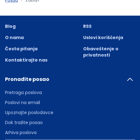
Blog
RSS
O nama
Uslovi korišćenja
Česta pitanja
Obaveštenje o
privatnosti
Kontaktirajte nas
Pronađite posao
Pretraga poslova
Poslovi na email
Upoznajte poslodavce
Dok tražite posao
Arhiva poslova