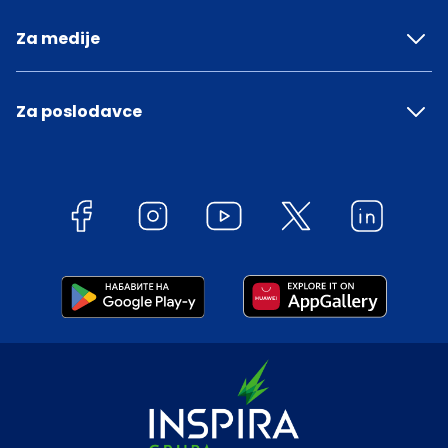
Za medije
Za poslodavce