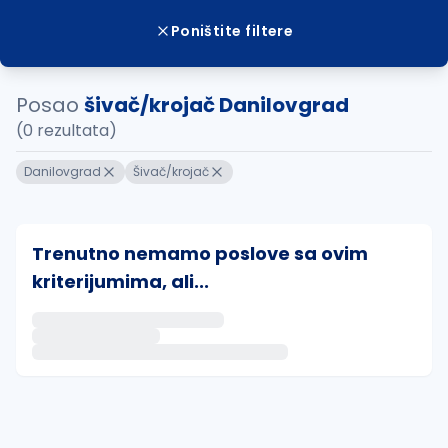
Poništite filtere
Posao
šivač/krojač Danilovgrad
(0 rezultata)
Danilovgrad
Šivač/krojač
Trenutno nemamo poslove sa ovim
kriterijumima, ali...
Ako sačuvate ovu pretragu, obavestićemo vas putem 
uvajte pretragu