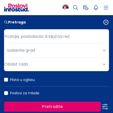
Pretraga
Pozicija, poslodavac ili ključna reč
Pozicija, poslodavac ili ključna reč
Izaberite grad
Grad
Oblast rada
Oblast rada
Plata u oglasu
Poslovi za mlade
Pretražite