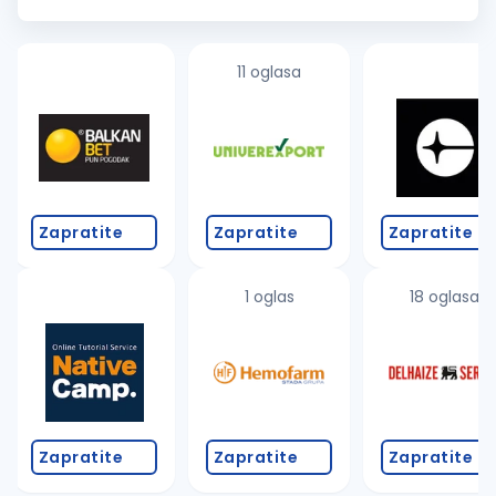
osobama koje će se pridružiti našem proizvodnom timu na
poziciji Ope...
11 oglasa
Zapratite
Zapratite
Zapratite
1 oglas
18 oglasa
Zapratite
Zapratite
Zapratite