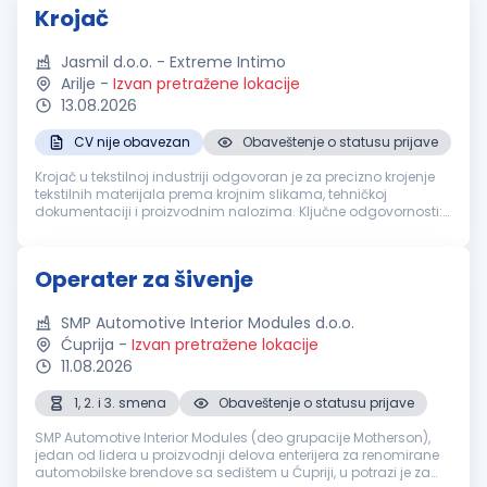
Krojač
Jasmil d.o.o. - Extreme Intimo
Arilje
-
Izvan pretražene lokacije
13.08.2026
CV nije obavezan
Obaveštenje o statusu prijave
Krojač u tekstilnoj industriji odgovoran je za precizno krojenje
tekstilnih materijala prema krojnim slikama, tehničkoj
dokumentaciji i proizvodnim nalozima. Ključne odgovornosti:
Ručno ili mašinsko krojenje tekstila prema zadatim
specifikacijama Ko...
Operater za šivenje
SMP Automotive Interior Modules d.o.o.
Ćuprija
-
Izvan pretražene lokacije
11.08.2026
1, 2. i 3. smena
Obaveštenje o statusu prijave
SMP Automotive Interior Modules (deo grupacije Motherson),
jedan od lidera u proizvodnji delova enterijera za renomirane
automobilske brendove sa sedištem u Ćupriji, u potrazi je za