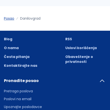
Posao
Danilovgrad
Blog
RSS
O nama
Uslovi korišćenja
Česta pitanja
Obaveštenje o
privatnosti
Kontaktirajte nas
Pronađite posao
Pretraga poslova
Poslovi na email
Upoznajte poslodavce