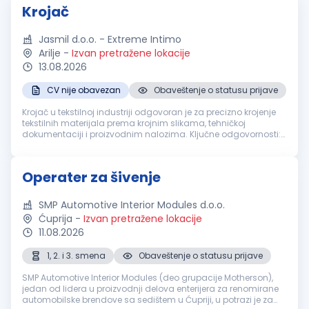
Krojač
Jasmil d.o.o. - Extreme Intimo
Arilje
-
Izvan pretražene lokacije
13.08.2026
CV nije obavezan
Obaveštenje o statusu prijave
Krojač u tekstilnoj industriji odgovoran je za precizno krojenje
tekstilnih materijala prema krojnim slikama, tehničkoj
dokumentaciji i proizvodnim nalozima. Ključne odgovornosti:
Ručno ili mašinsko krojenje tekstila prema zadatim
specifikacijama Ko...
Operater za šivenje
SMP Automotive Interior Modules d.o.o.
Ćuprija
-
Izvan pretražene lokacije
11.08.2026
1, 2. i 3. smena
Obaveštenje o statusu prijave
SMP Automotive Interior Modules (deo grupacije Motherson),
jedan od lidera u proizvodnji delova enterijera za renomirane
automobilske brendove sa sedištem u Ćupriji, u potrazi je za