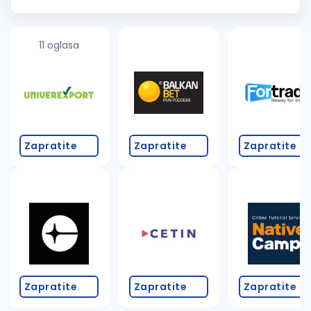
osobama koje će se pridružiti našem proizvodnom timu na
poziciji Ope...
11 oglasa
Zapratite
Zapratite
Zapratite
Zapratite
Zapratite
Zapratite