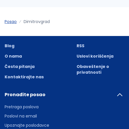
Posao
Dimitrovgrad
Blog
RSS
O nama
Uslovi korišćenja
Česta pitanja
Obaveštenje o
privatnosti
Kontaktirajte nas
Pronađite posao
Pretraga poslova
Poslovi na email
Upoznajte poslodavce