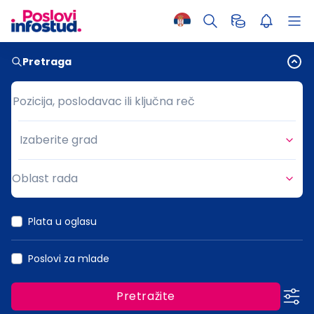
Pretraga
Pozicija, poslodavac ili ključna reč
Pozicija, poslodavac ili ključna reč
Izaberite grad
Grad
Oblast rada
Oblast rada
Plata u oglasu
Poslovi za mlade
Pretražite