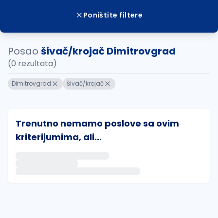
Poništite filtere
Posao
šivač/krojač Dimitrovgrad
(0 rezultata)
Dimitrovgrad
Šivač/krojač
Trenutno nemamo poslove sa ovim
kriterijumima, ali...
Ako sačuvate ovu pretragu, obavestićemo vas putem 
uvajte pretragu