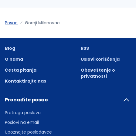
Posao
Gornji Milanovac
Blog
RSS
O nama
Uslovi korišćenja
Česta pitanja
Obaveštenje o
privatnosti
Kontaktirajte nas
Pronađite posao
Pretraga poslova
Poslovi na email
Upoznajte poslodavce