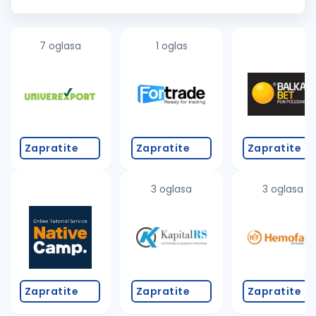
osobama koje će se pridružiti našem proizvodnom timu na
poziciji Ope...
7 oglasa
1 oglas
Zapratite
Zapratite
Zapratite
3 oglasa
3 oglasa
Zapratite
Zapratite
Zapratite