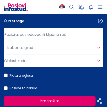
Pretraga
Pozicija, poslodavac ili ključna reč
Pozicija, poslodavac ili ključna reč
Izaberite grad
Grad
Oblast rada
Oblast rada
Plata u oglasu
Poslovi za mlade
Pretražite