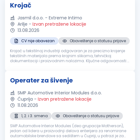
Krojač
Jasmil d.o.o. - Extreme Intimo
Arilje
-
Izvan pretražene lokacije
13.08.2026
CV nije obavezan
Obaveštenje o statusu prijave
Krojač u tekstilnoj industriji odgovoran je za precizno krojenje
tekstilnih materijala prema krojnim slikama, tehničkoj
dokumentaciji i proizvodnim nalozima. Ključne odgovornosti:
Ručno ili mašinsko krojenje tekstila prema zadatim
specifikacijama Ko...
Operater za šivenje
SMP Automotive Interior Modules d.o.o.
Ćuprija
-
Izvan pretražene lokacije
11.08.2026
1, 2. i 3. smena
Obaveštenje o statusu prijave
SMP Automotive Interior Modules (deo grupacije Motherson),
jedan od lidera u proizvodnji delova enterijera za renomirane
automobilske brendove sa sedištem u Ćupriji, u potrazi je za