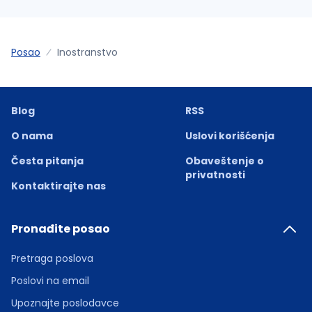
Posao
Inostranstvo
Blog
RSS
O nama
Uslovi korišćenja
Česta pitanja
Obaveštenje o
privatnosti
Kontaktirajte nas
Pronađite posao
Pretraga poslova
Poslovi na email
Upoznajte poslodavce