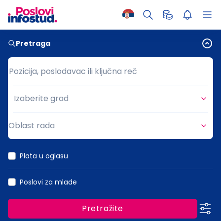
Pretraga
Pozicija, poslodavac ili ključna reč
Pozicija, poslodavac ili ključna reč
Izaberite grad
Grad
Oblast rada
Oblast rada
Plata u oglasu
Poslovi za mlade
Pretražite