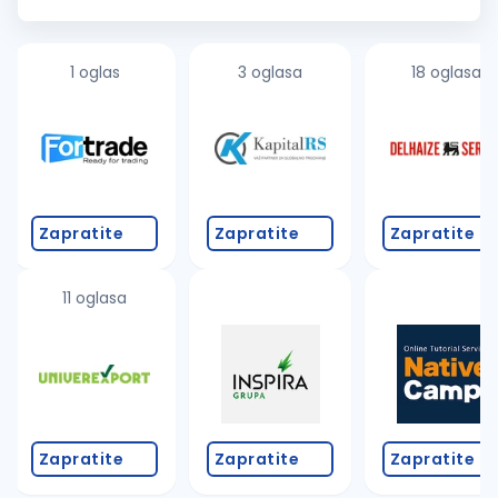
osobama koje će se pridružiti našem proizvodnom timu na
poziciji Ope...
1 oglas
3 oglasa
18 oglasa
Zapratite
Zapratite
Zapratite
11 oglasa
Zapratite
Zapratite
Zapratite