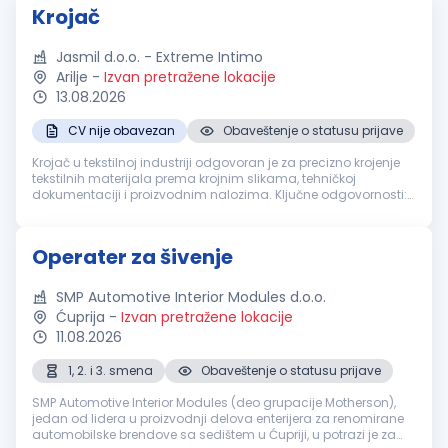
Krojač
Jasmil d.o.o. - Extreme Intimo
Arilje
-
Izvan pretražene lokacije
13.08.2026
CV nije obavezan
Obaveštenje o statusu prijave
Krojač u tekstilnoj industriji odgovoran je za precizno krojenje
tekstilnih materijala prema krojnim slikama, tehničkoj
dokumentaciji i proizvodnim nalozima. Ključne odgovornosti:
Ručno ili mašinsko krojenje tekstila prema zadatim
specifikacijama Ko...
Operater za šivenje
SMP Automotive Interior Modules d.o.o.
Ćuprija
-
Izvan pretražene lokacije
11.08.2026
1, 2. i 3. smena
Obaveštenje o statusu prijave
SMP Automotive Interior Modules (deo grupacije Motherson),
jedan od lidera u proizvodnji delova enterijera za renomirane
automobilske brendove sa sedištem u Ćupriji, u potrazi je za