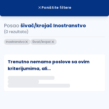
Poništite filtere
Posao
šivač/krojač Inostranstvo
(0 rezultata)
Inostranstvo
Šivač/krojač
Trenutno nemamo poslove sa ovim
kriterijumima, ali...
Ako sačuvate ovu pretragu, obavestićemo vas putem 
uvajte pretragu