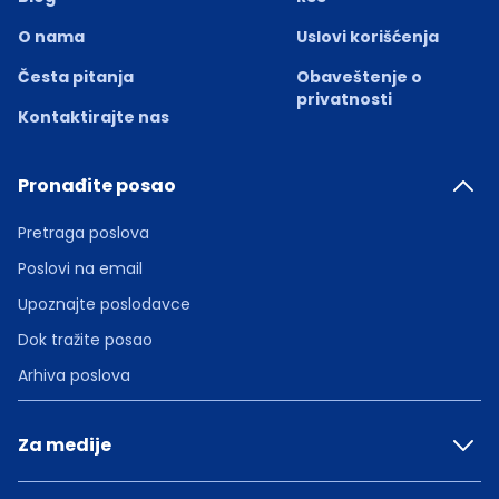
O nama
Uslovi korišćenja
Česta pitanja
Obaveštenje o
privatnosti
Kontaktirajte nas
Pronađite posao
Pretraga poslova
Poslovi na email
Upoznajte poslodavce
Dok tražite posao
Arhiva poslova
Za medije