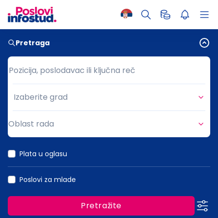
Pretraga
Pozicija, poslodavac ili ključna reč
Pozicija, poslodavac ili ključna reč
Izaberite grad
Grad
Oblast rada
Oblast rada
Plata u oglasu
Poslovi za mlade
Pretražite