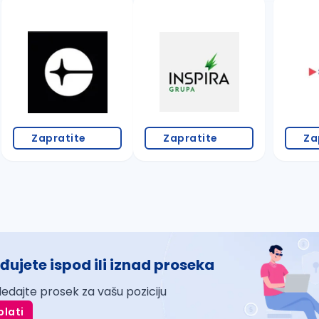
Zapratite
Zapratite
Za
đujete ispod ili iznad proseka
ledajte prosek za vašu poziciju
plati