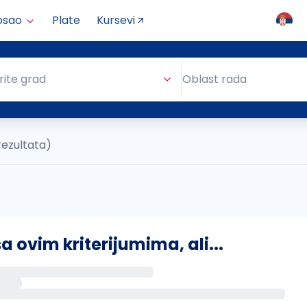
osao
Plate
Kursevi
Oblast rada
rite grad
Oblast rada
rezultata)
ovim kriterijumima, ali...
s putem email-a kada se pojave novi poslovi.