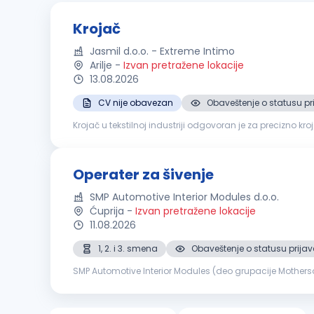
Krojač
Jasmil d.o.o. - Extreme Intimo
Arilje
-
Izvan pretražene lokacije
13.08.2026
CV nije obavezan
Obaveštenje o statusu pr
Krojač u tekstilnoj industriji odgovoran je za precizno kroj
mašinsko krojenje tekstila prema zadatim specifikacijam
Operater za šivenje
SMP Automotive Interior Modules d.o.o.
Ćuprija
-
Izvan pretražene lokacije
11.08.2026
1, 2. i 3. smena
Obaveštenje o statusu prijav
SMP Automotive Interior Modules (deo grupacije Motherson
osobama koje će se pridružiti našem proizvodnom timu na