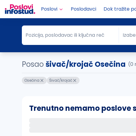
Poslovi
Poslodavci
Dok tražite p
Pozicija, poslodavac ili ključna reč
Izabe
Pozicija, poslodavac ili ključna reč
Grad
Posao
šivač/krojač Osečina
(0 
Osečina
Šivač/krojač
Trenutno nemamo poslove sa 
Ako sačuvate ovu pretragu, obavestićemo va