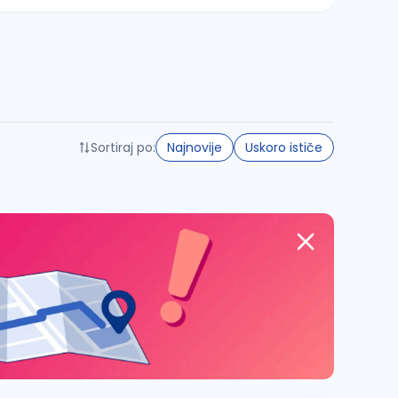
Sortiraj po:
Najnovije
Uskoro ističe