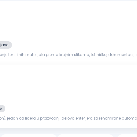
ijave
enje tekstilnih materijala prema krojnim slikama, tehničkoj dokumentaciji i pro
a Ko...
e
), jedan od lidera u proizvodnji delova enterijera za renomirane automobi
 poziciji Ope...