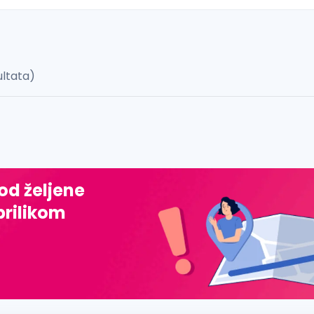
ultata)
 š, đ, ž, dž)
 od željene
prilikom