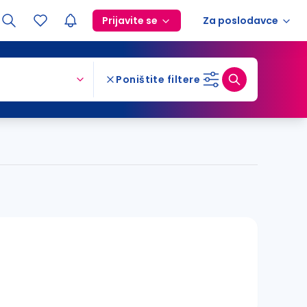
Prijavite se
Za poslodavce
Poništite filtere