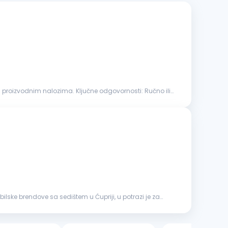
izvodnim nalozima. Ključne odgovornosti: Ručno ili
lske brendove sa sedištem u Ćupriji, u potrazi je za