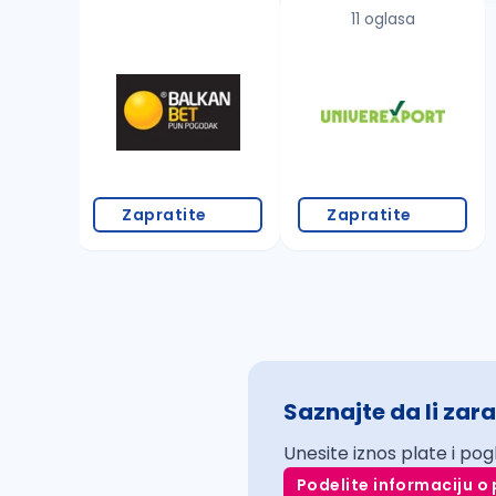
11 oglasa
Zapratite
Zapratite
Saznajte da li zara
Unesite iznos plate i pog
Podelite informaciju o 