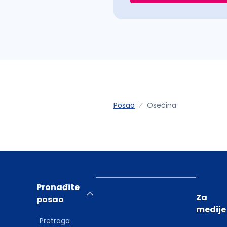
Posao
Osečina
Pronađite
Za
posao
medije
Pretraga