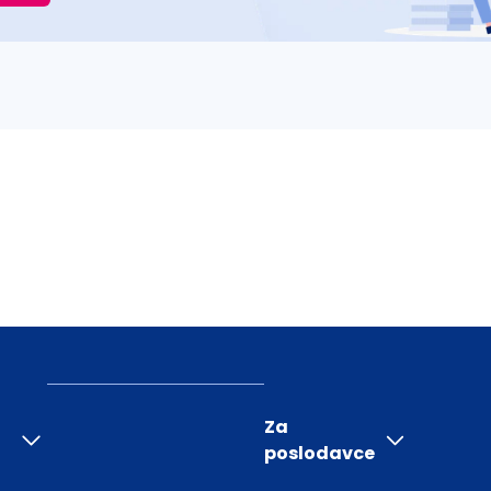
Za
poslodavce