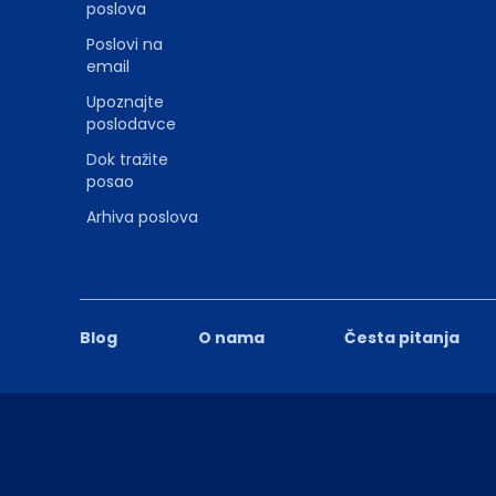
poslova
Poslovi na
email
Upoznajte
poslodavce
Dok tražite
posao
Arhiva poslova
Blog
O nama
Česta pitanja