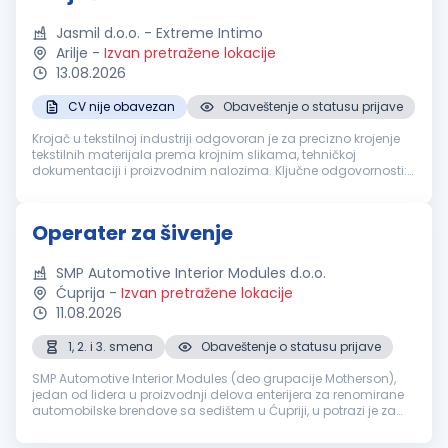
Jasmil d.o.o. - Extreme Intimo
Arilje
-
Izvan pretražene lokacije
13.08.2026
CV nije obavezan
Obaveštenje o statusu prijave
Krojač u tekstilnoj industriji odgovoran je za precizno krojenje
tekstilnih materijala prema krojnim slikama, tehničkoj
dokumentaciji i proizvodnim nalozima. Ključne odgovornosti:
Ručno ili mašinsko krojenje tekstila prema zadatim
specifikacijama Ko...
Operater za šivenje
SMP Automotive Interior Modules d.o.o.
Ćuprija
-
Izvan pretražene lokacije
11.08.2026
1, 2. i 3. smena
Obaveštenje o statusu prijave
SMP Automotive Interior Modules (deo grupacije Motherson),
jedan od lidera u proizvodnji delova enterijera za renomirane
automobilske brendove sa sedištem u Ćupriji, u potrazi je za
osobama koje će se pridružiti našem proizvodnom timu na
poziciji Ope...