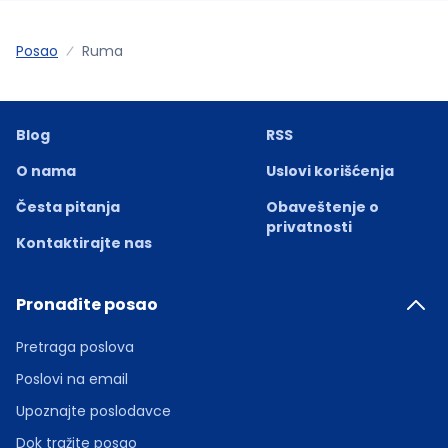
Posao
Ruma
Blog
RSS
O nama
Uslovi korišćenja
Česta pitanja
Obaveštenje o
privatnosti
Kontaktirajte nas
Pronađite posao
Pretraga poslova
Poslovi na email
Upoznajte poslodavce
Dok tražite posao