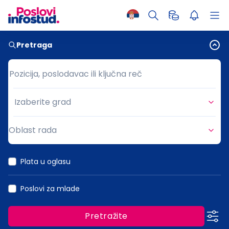
Pretraga
Pozicija, poslodavac ili ključna reč
Pozicija, poslodavac ili ključna reč
Izaberite grad
Grad
Oblast rada
Oblast rada
Plata u oglasu
Poslovi za mlade
Pretražite