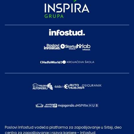
Poslovi Infostud vodeća platforma za zapošljavanje u Srbiji, deo
centra za zapošljavanje i razvoj karijere - Infostud.