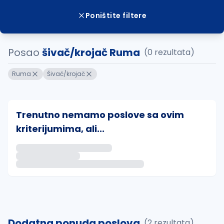
Poništite filtere
Posao
šivač/krojač Ruma
(0 rezultata)
Ruma
Šivač/krojač
Trenutno nemamo poslove sa ovim
kriterijumima, ali...
Ako sačuvate ovu pretragu, obavestićemo vas putem 
uvajte pretragu
Dodatna ponuda poslova
(2 rezultata)