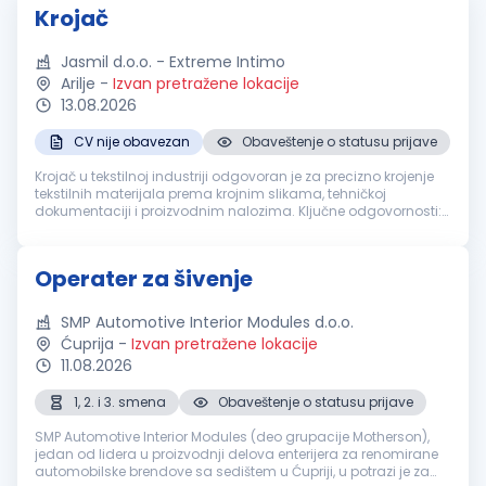
Krojač
Jasmil d.o.o. - Extreme Intimo
Arilje
-
Izvan pretražene lokacije
13.08.2026
CV nije obavezan
Obaveštenje o statusu prijave
Krojač u tekstilnoj industriji odgovoran je za precizno krojenje
tekstilnih materijala prema krojnim slikama, tehničkoj
dokumentaciji i proizvodnim nalozima. Ključne odgovornosti:
Ručno ili mašinsko krojenje tekstila prema zadatim
specifikacijama Ko...
Operater za šivenje
SMP Automotive Interior Modules d.o.o.
Ćuprija
-
Izvan pretražene lokacije
11.08.2026
1, 2. i 3. smena
Obaveštenje o statusu prijave
SMP Automotive Interior Modules (deo grupacije Motherson),
jedan od lidera u proizvodnji delova enterijera za renomirane
automobilske brendove sa sedištem u Ćupriji, u potrazi je za