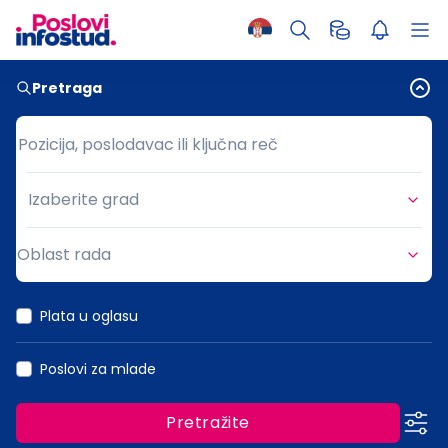
Pretraga
Pozicija, poslodavac ili ključna reč
Pozicija, poslodavac ili ključna reč
Izaberite grad
Grad
Oblast rada
Oblast rada
Plata u oglasu
Poslovi za mlade
Pretražite