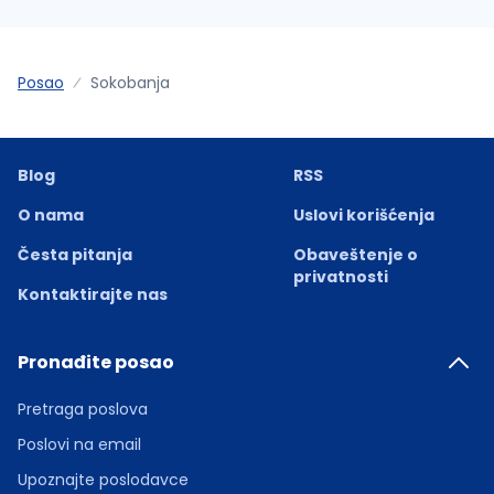
Posao
Sokobanja
Blog
RSS
O nama
Uslovi korišćenja
Česta pitanja
Obaveštenje o
privatnosti
Kontaktirajte nas
Pronađite posao
Pretraga poslova
Poslovi na email
Upoznajte poslodavce