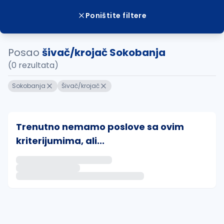
Poništite filtere
Posao
šivač/krojač Sokobanja
(0 rezultata)
Sokobanja
Šivač/krojač
Trenutno nemamo poslove sa ovim
kriterijumima, ali...
Ako sačuvate ovu pretragu, obavestićemo vas putem 
uvajte pretragu