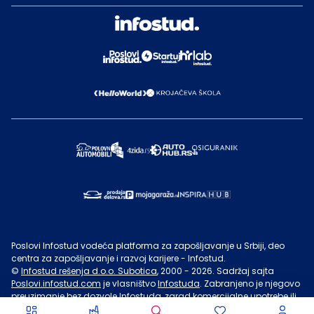
Poslovi Infostud vodeća platforma za zapošljavanje u Srbiji, deo
centra za zapošljavanje i razvoj karijere - Infostud.
©
Infostud rešenja d.o.o. Subotica
, 2000 -
2026
. Sadržaj sajta
Poslovi.infostud.com
je vlasništvo
Infostuda
. Zabranjeno je njegovo
preuzimanje bez dozvole
Infostuda
, zarad komercijalne upotrebe ili
u druge svrhe, osim za lične potrebe posetilaca sajta.
Uslovi