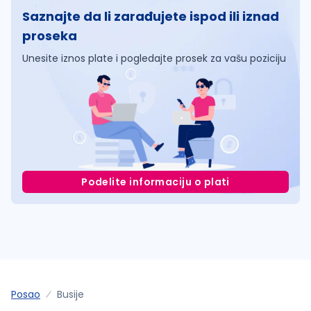
Saznajte da li zarađujete ispod ili iznad
proseka
Unesite iznos plate i pogledajte prosek za vašu poziciju
Podelite informaciju o plati
Posao
Busije