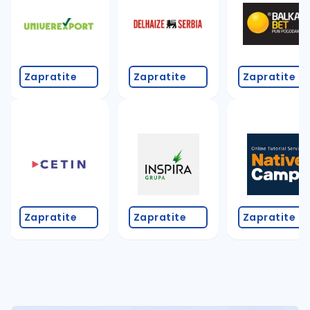
Takođe možete da:
proverite pravopisne greške (koristite č, ć, š, đ, ž,
povećajte radijus za odabrani grad
promenite odabrane filtere pretrage
Zapratite
Zapratite
Zapratite
Zapratite
Zapratite
Zapratite