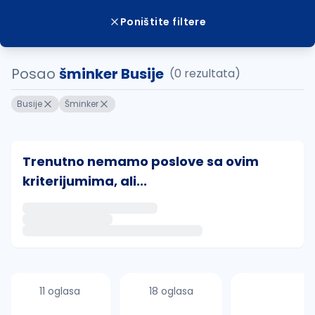
Poništite filtere
Posao
šminker Busije
(0 rezultata)
Busije
Šminker
Trenutno nemamo poslove sa ovim
kriterijumima, ali...
Ako sačuvate ovu pretragu, obavestićemo vas putem 
uvajte pretragu
11 oglasa
18 oglasa