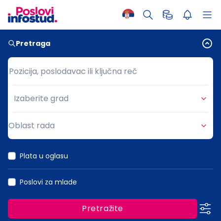
Pretraga
Pozicija, poslodavac ili ključna reč
Pozicija, poslodavac ili ključna reč
Izaberite grad
Grad
Oblast rada
Oblast rada
Plata u oglasu
Poslovi za mlade
Pretražite