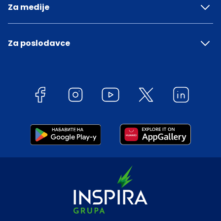
Za medije
Za poslodavce