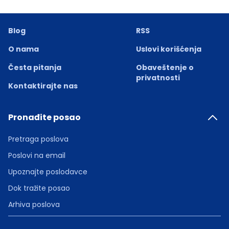
Blog
RSS
O nama
Uslovi korišćenja
Česta pitanja
Obaveštenje o
privatnosti
Kontaktirajte nas
Pronađite posao
Pretraga poslova
Poslovi na email
Upoznajte poslodavce
Dok tražite posao
Arhiva poslova