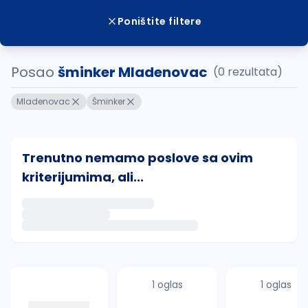
Poništite filtere
Posao
šminker Mladenovac
(0 rezultata)
Mladenovac
Šminker
Trenutno nemamo poslove sa ovim
kriterijumima, ali...
Ako sačuvate ovu pretragu, obavestićemo vas putem 
uvajte pretragu
1 oglas
1 oglas