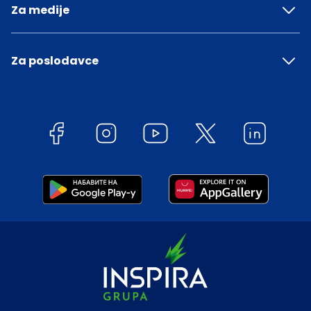
Za medije
Za poslodavce