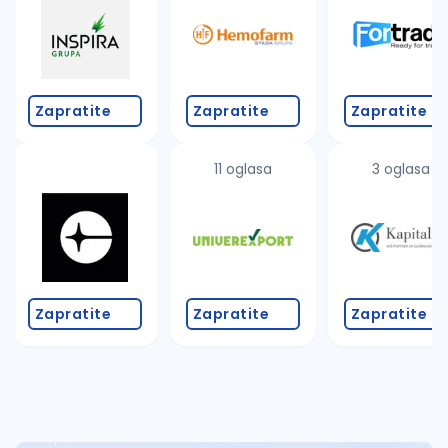
Takođe možete da:
proverite pravopisne greške (koristite č, ć, š, đ, ž,
povećajte radijus za odabrani grad
promenite odabrane filtere pretrage
Zapratite
Zapratite
Zapratite
11 oglasa
3 oglasa
Zapratite
Zapratite
Zapratite