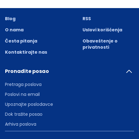
Blog
RSS
O nama
Uslovi korišćenja
Česta pitanja
Obaveštenje o
privatnosti
Kontaktirajte nas
Pronađite posao
Pretraga poslova
Poslovi na email
Upoznajte poslodavce
Dok tražite posao
Arhiva poslova