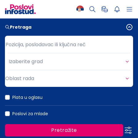
Pretraga
Pozicija, poslodavac ili ključna reč
Pozicija, poslodavac ili ključna reč
Izaberite grad
Grad
Oblast rada
Oblast rada
Plata u oglasu
Poslovi za mlade
Pretražite