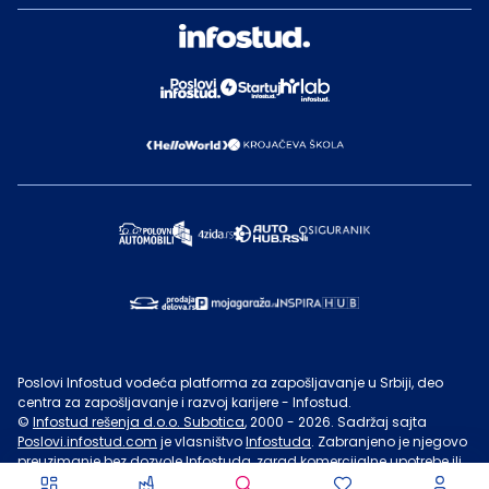
Poslovi Infostud vodeća platforma za zapošljavanje u Srbiji, deo
centra za zapošljavanje i razvoj karijere - Infostud.
©
Infostud rešenja d.o.o. Subotica
, 2000 -
2026
. Sadržaj sajta
Poslovi.infostud.com
je vlasništvo
Infostuda
. Zabranjeno je njegovo
preuzimanje bez dozvole
Infostuda
, zarad komercijalne upotrebe ili
u druge svrhe, osim za lične potrebe posetilaca sajta.
Uslovi