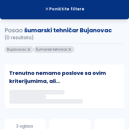
Poništite filtere
Posao
šumarski tehničar Bujanovac
(0 rezultata)
Bujanovac
Šumarski tehničar
Trenutno nemamo poslove sa ovim
kriterijumima, ali...
Ako sačuvate ovu pretragu, obavestićemo vas putem 
uvajte pretragu
3 oglasa