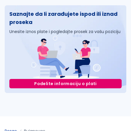
Saznajte da li zarađujete ispod ili iznad
proseka
Unesite iznos plate i pogledajte prosek za vašu poziciju
Podelite informaciju o plati
Posao
Bujanovac