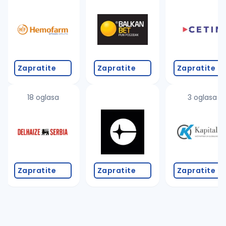
Takođe možete da:
proverite pravopisne greške (koristite č, ć, š, đ, ž,
povećajte radijus za odabrani grad
promenite odabrane filtere pretrage
Zapratite
Zapratite
Zapratite
18 oglasa
3 oglasa
Zapratite
Zapratite
Zapratite