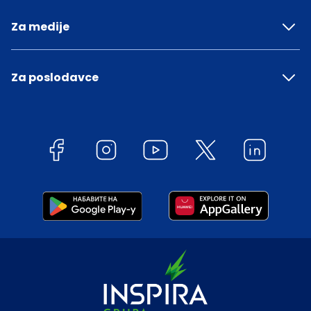
Za medije
Za poslodavce