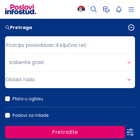
Pretraga
Pozicija, poslodavac ili ključna reč
Pozicija, poslodavac ili ključna reč
Izaberite grad
Grad
Oblast rada
Oblast rada
Plata u oglasu
Poslovi za mlade
Pretražite