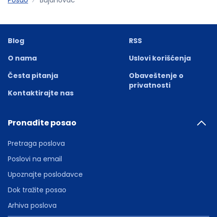
Blog
RSS
O nama
Uslovi korišćenja
Česta pitanja
Obaveštenje o
privatnosti
Kontaktirajte nas
Pronađite posao
Pretraga poslova
Poslovi na email
Upoznajte poslodavce
Dok tražite posao
Arhiva poslova