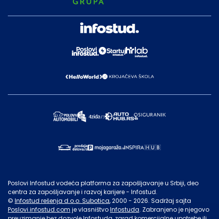
Poslovi Infostud vodeća platforma za zapošljavanje u Srbiji, deo
centra za zapošljavanje i razvoj karijere - Infostud.
©
Infostud rešenja d.o.o. Subotica
, 2000 -
2026
. Sadržaj sajta
Poslovi.infostud.com
je vlasništvo
Infostuda
. Zabranjeno je njegovo
preuzimanje bez dozvole
Infostuda
, zarad komercijalne upotrebe ili