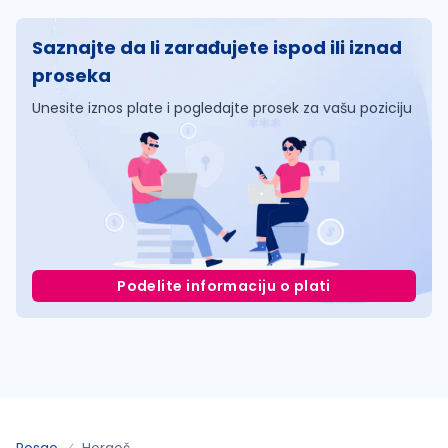
Saznajte da li zarađujete ispod ili iznad
proseka
Unesite iznos plate i pogledajte prosek za vašu poziciju
Podelite informaciju o plati
Posao
Horgoš