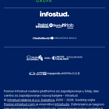
Poslovi Infostud vodeća platforma za zapošljavanje u Srbiji, deo
centra za zapošljavanje i razvoj karijere - Infostud.
©
Infostud rešenja d.o.o. Subotica
, 2000 -
2026
. Sadržaj sajta
Poslovi.infostud.com
je vlasništvo
Infostuda
. Zabranjeno je njegovo
preuzimanje bez dozvole
Infostuda
, zarad komercijalne upotrebe ili