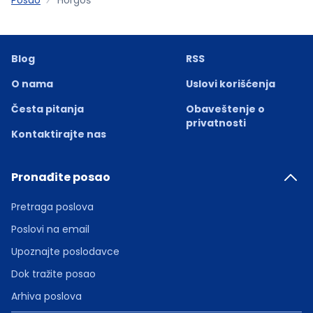
Blog
RSS
O nama
Uslovi korišćenja
Česta pitanja
Obaveštenje o
privatnosti
Kontaktirajte nas
Pronađite posao
Pretraga poslova
Poslovi na email
Upoznajte poslodavce
Dok tražite posao
Arhiva poslova