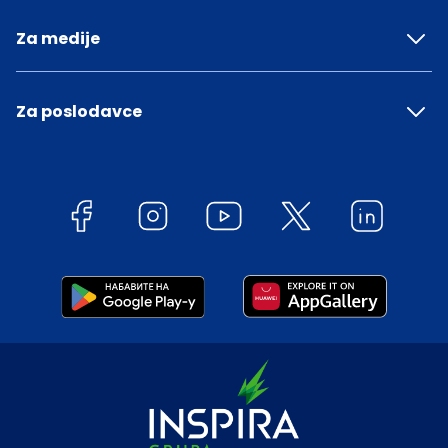
Za medije
Za poslodavce