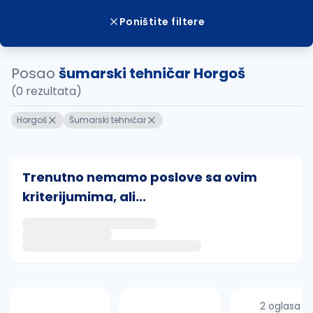
Poništite filtere
Posao
šumarski tehničar Horgoš
(0 rezultata)
Horgoš
Šumarski tehničar
Trenutno nemamo poslove sa ovim
kriterijumima, ali...
Ako sačuvate ovu pretragu, obavestićemo vas putem 
uvajte pretragu
2 oglasa