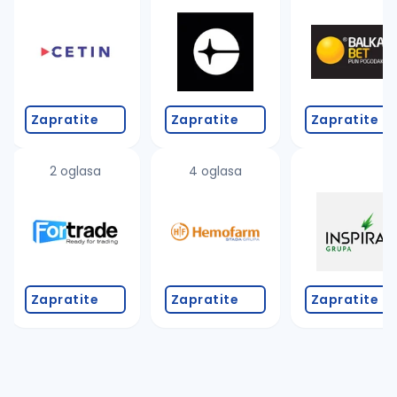
Takođe možete da:
proverite pravopisne greške (koristite č, ć, š, đ, ž,
povećajte radijus za odabrani grad
promenite odabrane filtere pretrage
Zapratite
Zapratite
Zapratite
2 oglasa
4 oglasa
Zapratite
Zapratite
Zapratite