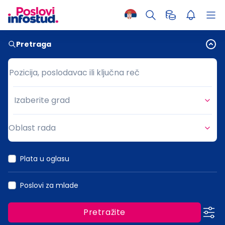
Pretraga
Pozicija, poslodavac ili ključna reč
Pozicija, poslodavac ili ključna reč
Izaberite grad
Grad
Oblast rada
Oblast rada
Plata u oglasu
Poslovi za mlade
Pretražite