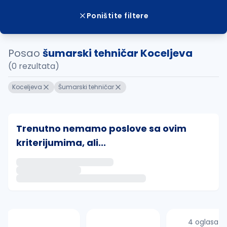
Poništite filtere
Posao
šumarski tehničar Koceljeva
(0 rezultata)
Koceljeva
Šumarski tehničar
Trenutno nemamo poslove sa ovim
kriterijumima, ali...
Ako sačuvate ovu pretragu, obavestićemo vas putem 
uvajte pretragu
4 oglasa