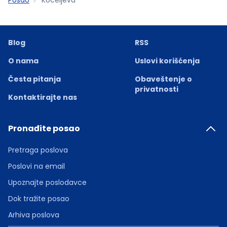
Blog
RSS
O nama
Uslovi korišćenja
Česta pitanja
Obaveštenje o
privatnosti
Kontaktirajte nas
Pronađite posao
Pretraga poslova
Poslovi na email
Upoznajte poslodavce
Dok tražite posao
Arhiva poslova