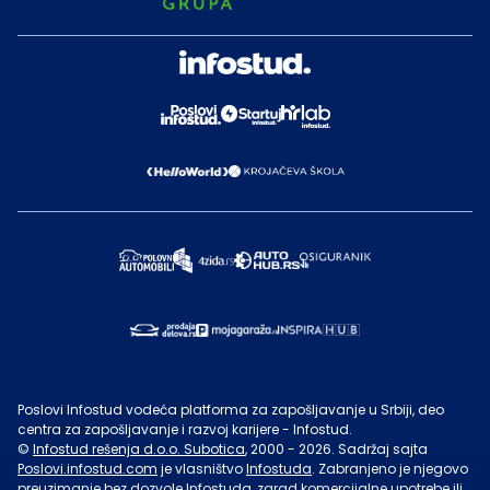
Poslovi Infostud vodeća platforma za zapošljavanje u Srbiji, deo
centra za zapošljavanje i razvoj karijere - Infostud.
©
Infostud rešenja d.o.o. Subotica
, 2000 -
2026
. Sadržaj sajta
Poslovi.infostud.com
je vlasništvo
Infostuda
. Zabranjeno je njegovo
preuzimanje bez dozvole
Infostuda
, zarad komercijalne upotrebe ili