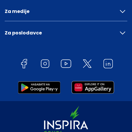
Za medije
Za poslodavce