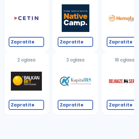
Takođe možete da:
proverite pravopisne greške (koristite č, ć, š, đ, ž,
povećajte radijus za odabrani grad
promenite odabrane filtere pretrage
Zapratite
Zapratite
Zapratite
2 oglasa
3 oglasa
18 oglasa
Zapratite
Zapratite
Zapratite