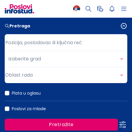
Pretraga
Pozicija, poslodavac ili ključna reč
Pozicija, poslodavac ili ključna reč
Izaberite grad
Grad
Oblast rada
Oblast rada
Plata u oglasu
Poslovi za mlade
Pretražite