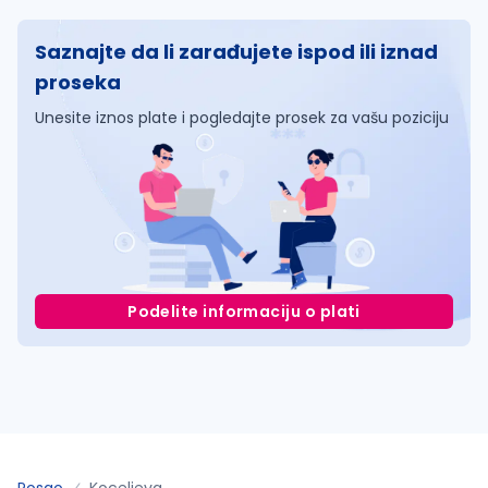
Saznajte da li zarađujete ispod ili iznad
proseka
Unesite iznos plate i pogledajte prosek za vašu poziciju
Podelite informaciju o plati
Posao
Koceljeva