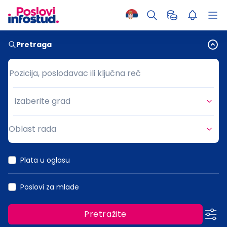
Pretraga
Pozicija, poslodavac ili ključna reč
Pozicija, poslodavac ili ključna reč
Izaberite grad
Grad
Oblast rada
Oblast rada
Plata u oglasu
Poslovi za mlade
Pretražite