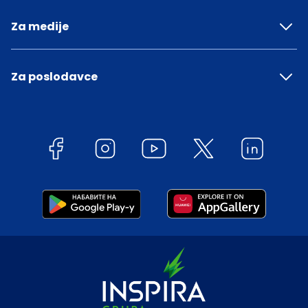
Za medije
Za poslodavce