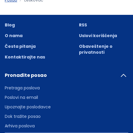
Blog
RSS
O nama
Uslovi korišćenja
Česta pitanja
Obaveštenje o
privatnosti
Kontaktirajte nas
Pronađite posao
Pretraga poslova
Poslovi na email
Upoznajte poslodavce
Dok tražite posao
Arhiva poslova