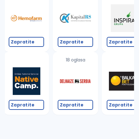
Takođe možete da:
proverite pravopisne greške (koristite č, ć, š, đ, ž,
povećajte radijus za odabrani grad
promenite odabrane filtere pretrage
Zapratite
Zapratite
Zapratite
18 oglasa
Zapratite
Zapratite
Zapratite