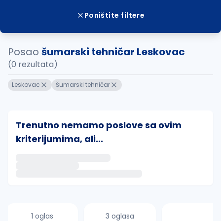
Poništite filtere
Posao
šumarski tehničar Leskovac
(0 rezultata)
Leskovac
Šumarski tehničar
Trenutno nemamo poslove sa ovim
kriterijumima, ali...
Ako sačuvate ovu pretragu, obavestićemo vas putem 
uvajte pretragu
1 oglas
3 oglasa