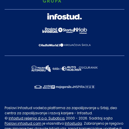
Poslovi Infostud vodeća platforma za zapošljavanje u Srbiji, deo
centra za zapošljavanje i razvoj karijere - Infostud.
©
Infostud rešenja d.o.o. Subotica
, 2000 -
2026
. Sadržaj sajta
Poslovi.infostud.com
je vlasništvo
Infostuda
. Zabranjeno je njegovo
preuzimanje bez dozvole
Infostuda
, zarad komercijalne upotrebe ili