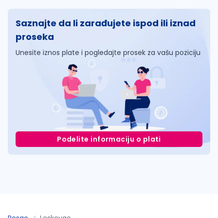
Saznajte da li zarađujete ispod ili iznad
proseka
Unesite iznos plate i pogledajte prosek za vašu poziciju
Podelite informaciju o plati
Posao
Leskovac