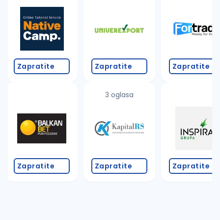
Takođe možete da:
proverite pravopisne greške (koristite č, ć, š, đ, ž,
povećajte radijus za odabrani grad
promenite odabrane filtere pretrage
Zapratite
Zapratite
Zapratite
3 oglasa
Zapratite
Zapratite
Zapratite