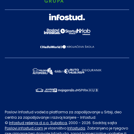
Poslovi Infostud vodeća platforma za zapošljavanje u Srbiji, deo
centra za zapošljavanje i razvoj karijere - Infostud.
©
Infostud rešenja d.o.o. Subotica
, 2000 -
2026
. Sadržaj sajta
Poslovi.infostud.com
je vlasništvo
Infostuda
. Zabranjeno je njegovo
preuzimanje bez dozvole
Infostuda
, zarad komercijalne upotrebe ili