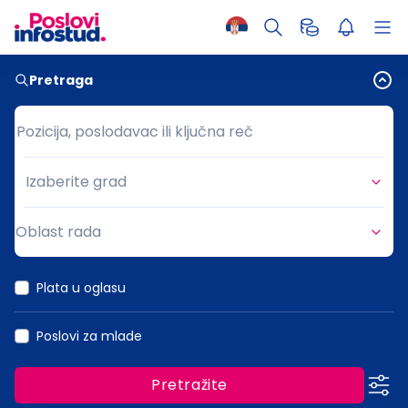
Pretraga
Pozicija, poslodavac ili ključna reč
Pozicija, poslodavac ili ključna reč
Izaberite grad
Grad
Oblast rada
Oblast rada
Plata u oglasu
Poslovi za mlade
Pretražite