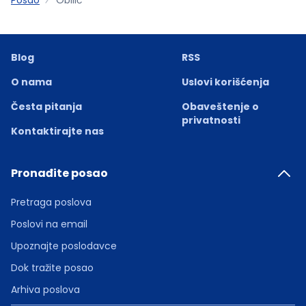
Blog
RSS
O nama
Uslovi korišćenja
Česta pitanja
Obaveštenje o
privatnosti
Kontaktirajte nas
Pronađite posao
Pretraga poslova
Poslovi na email
Upoznajte poslodavce
Dok tražite posao
Arhiva poslova