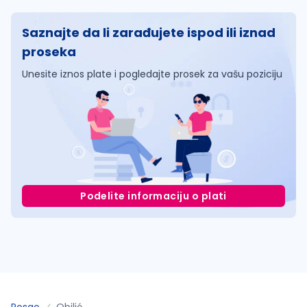
Saznajte da li zarađujete ispod ili iznad
proseka
Unesite iznos plate i pogledajte prosek za vašu poziciju
Podelite informaciju o plati
Posao
Obilić