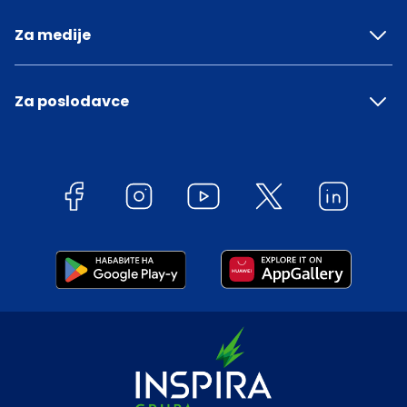
Za medije
Za poslodavce